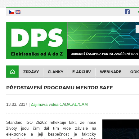
ODBORNÝ ČASOPIS A PORTÁL ZAMĚŘENÝ NA V
ZPRÁVY
ČLÁNKY
E-ARCHIV
WEBINÁŘE
ODK
PŘEDSTAVENÍ PROGRAMU MENTOR SAFE
13.03. 2017 |
Zajímavá videa CAD/CAE/CAM
Standard ISO 26262 reflektuje fakt, že naše
životy jsou čím dál tím více závislé na
elektronice a její bezpečnost je fakticky