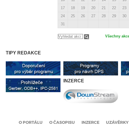
17
18
19
20
21
22
23
24
25
26
27
28
29
30
31
Všechny akc
TIPY REDAKCE
INZERCE
O PORTÁLU
O ČASOPISU
INZERCE
UZÁVĚRKY