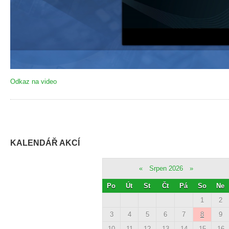
Odkaz na video
KALENDÁŘ AKCÍ
«
Srpen 2026
»
Po
Út
St
Čt
Pá
So
Ne
1
2
3
4
5
6
7
8
9
10
11
12
13
14
15
16