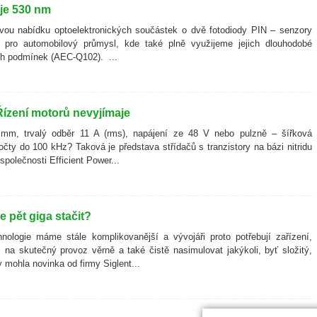
 je 530 nm
svou nabídku optoelektronických součástek o dvě fotodiody PIN – senzory
é pro automobilový průmysl, kde také plně využijeme jejich dlouhodobé
ých podmínek (AEC-Q102). ...
. Řízení motorů nevyjímaje
mm, trvalý odběr 11 A (rms), napájení ze 48 V nebo pulzně – šířková
čty do 100 kHz? Taková je představa střídačů s tranzistory na bázi nitridu
společnosti Efficient Power...
 pět giga stačit?
nologie máme stále komplikovanější a vývojáři proto potřebují zařízení,
na skutečný provoz věrně a také čistě nasimulovat jakýkoli, byť složitý,
 mohla novinka od firmy Siglent...