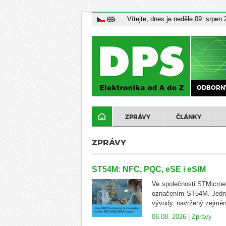
Vítejte, dnes je neděle 09. srpen
ODBORNÝ
ZPRÁVY
ČLÁNKY
ZPRÁVY
ST54M: NFC, PQC, eSE i eSIM
Ve společnosti STMicroel
označením ST54M. Jedná
vývody, navržený zejména
06.08. 2026 |
Zprávy