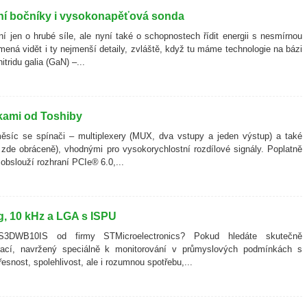
stní bočníky i vysokonapěťová sonda
í jen o hrubé síle, ale nyní také o schopnostech řídit energii s nesmírnou
mená vidět i ty nejmenší detaily, zvláště, když tu máme technologie na bázi
itridu galia (GaN) –...
nkami od Toshiby
měsíc se spínači – multiplexery (MUX, dva vstupy a jeden výstup) a také
zde obráceně), vhodnými pro vysokorychlostní rozdílové signály. Poplatně
bslouží rozhraní PCIe® 6.0,...
g, 10 kHz a LGA s ISPU
IS3DWB10IS od firmy STMicroelectronics? Pokud hledáte skutečně
ibrací, navržený speciálně k monitorování v průmyslových podmínkách s
snost, spolehlivost, ale i rozumnou spotřebu,...