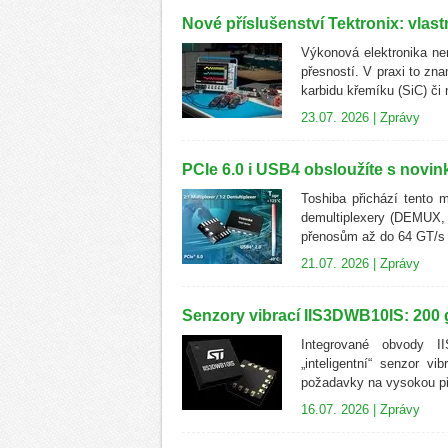
Nové příslušenství Tektronix: vla
Výkonová elektronika nen
přesností. V praxi to zna
karbidu křemíku (SiC) či n
23.07. 2026 |
Zprávy
PCIe 6.0 i USB4 obsloužíte s novi
Toshiba přichází tento 
demultiplexery (DEMUX, 
přenosům až do 64 GT/s o
21.07. 2026 |
Zprávy
Senzory vibrací IIS3DWB10IS: 200 
Integrované obvody I
„inteligentní“ senzor v
požadavky na vysokou pře
16.07. 2026 |
Zprávy