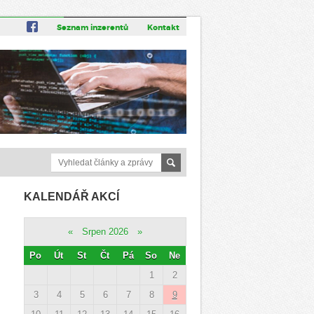
Seznam inzerentů
Kontakt
KALENDÁŘ AKCÍ
«
Srpen 2026
»
Po
Út
St
Čt
Pá
So
Ne
1
2
3
4
5
6
7
8
9