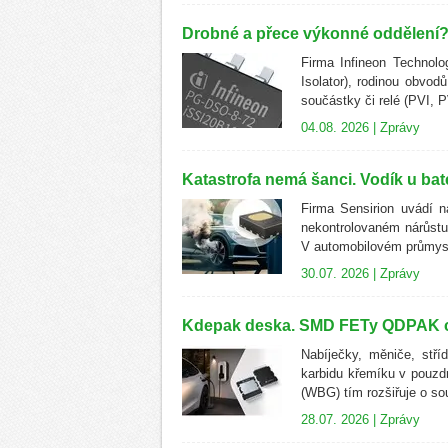
Drobné a přece výkonné oddělení? 
Firma Infineon Technolo
Isolator), rodinou obvod
součástky či relé (PVI,
04.08. 2026 |
Zprávy
Katastrofa nemá šanci. Vodík u bate
Firma Sensirion uvádí n
nekontrolovaném nárůstu 
V automobilovém průmyslu
30.07. 2026 |
Zprávy
Kdepak deska. SMD FETy QDPAK c
Nabíječky, měniče, stř
karbidu křemíku v pouz
(WBG) tím rozšiřuje o so
28.07. 2026 |
Zprávy