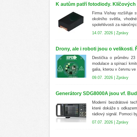
K autům patří fotodiody. Klíčových
Firma Vishay rozšiřuje 
okolního světla, vhodn
spolehlivosti za náročn
14.07. 2026 |
Zprávy
Drony, ale i roboti jsou o velikosti
Destička o průměru 23 
modulace a spínací kmito
galia, kterou v červnu ve 
09.07. 2026 |
Zprávy
Generátory SDG8000A jsou vf. Bude
Moderní bezdrátové tech
které dokáže s odkazem 
rádiový signál. Pomoci by
07.07. 2026 |
Zprávy