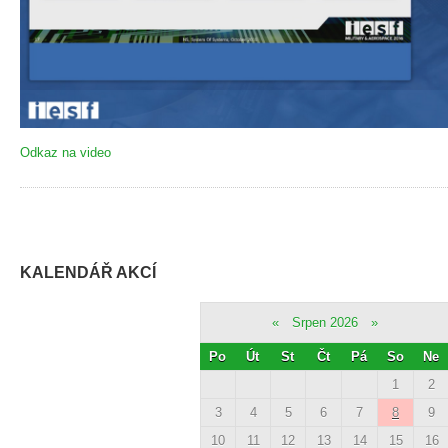
Odkaz na video
KALENDÁŘ AKCÍ
«
Srpen 2026
»
Po
Út
St
Čt
Pá
So
Ne
1
2
3
4
5
6
7
8
9
10
11
12
13
14
15
16