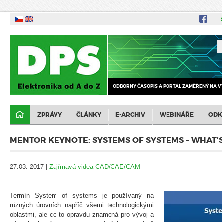
ODBORNÝ ČASOPIS A PORTÁL ZAMĚŘENÝ NA V
ZPRÁVY
ČLÁNKY
E-ARCHIV
WEBINÁŘE
ODK
MENTOR KEYNOTE: SYSTEMS OF SYSTEMS – WHAT’S
27.03. 2017 |
Zajímavá videa CAD/CAE/CAM
Termín System of systems je používaný na
různých úrovních napříč všemi technologickými
oblastmi, ale co to opravdu znamená pro vývoj a