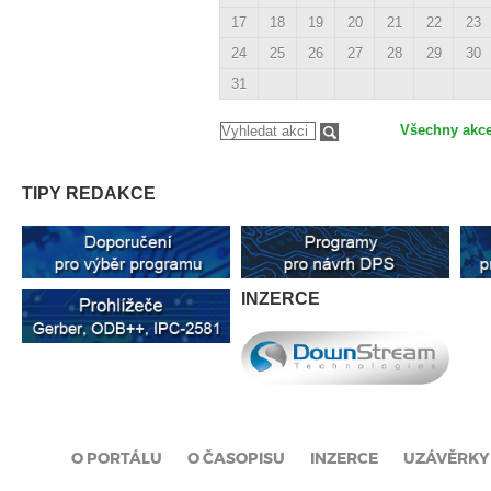
17
18
19
20
21
22
23
24
25
26
27
28
29
30
31
Všechny akc
TIPY REDAKCE
INZERCE
O PORTÁLU
O ČASOPISU
INZERCE
UZÁVĚRKY