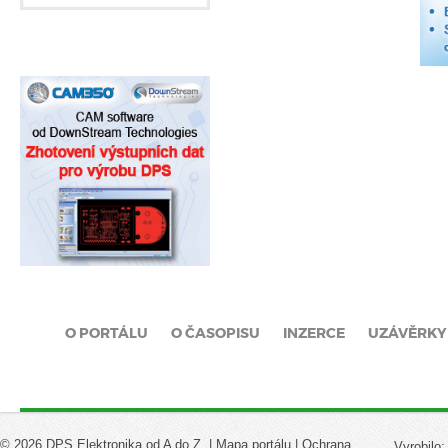
O PORTÁLU
O ČASOPISU
INZERCE
UZÁVĚRKY
© 2026 DPS Elektronika od A do Z. |
Mapa portálu
|
Ochrana
Vyrobilo