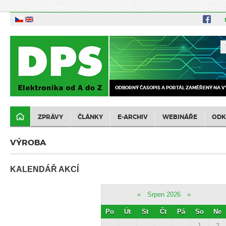
ODBORNÝ ČASOPIS A PORTÁL ZAMĚŘENÝ NA V
ZPRÁVY
ČLÁNKY
E-ARCHIV
WEBINÁŘE
ODK
VÝROBA
KALENDÁŘ AKCÍ
«
Srpen 2026
»
Po
Út
St
Čt
Pá
So
Ne
1
2