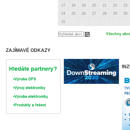
17
18
19
20
21
22
23
24
25
26
27
28
29
30
31
Všechny akc
ZAJÍMAVÉ ODKAZY
IN