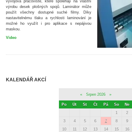
vývojová pracoviště, které spoléhají na vlastní
výrobu desek plošných spojů. Laminátor může
použít všechny dostupné suché filmy. Díky
nastavitelnému tlaku a rychlosti laminování je
možné ho využít i pro aplikace s nepájivou
maskou.
Video
KALENDÁŘ AKCÍ
«
Srpen 2026
»
Po
Út
St
Čt
Pá
So
Ne
1
2
3
4
5
6
7
8
9
10
11
12
13
14
15
16