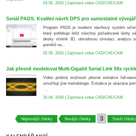
03.05. 2016 |
Zajímavá videa CAD/CAE/CAM
Seriál PADS: Kvalitní návrh DPS pro samostatné vývojáře
Program PADS je moderní návrhový systém určen
který potřebuje řešit všechny požadované úlohy s
desky včetně 3D, obvodovou simulaci, analýzu sig
poměrů na...
02.05. 2016 |
Zajímavá videa CAD/CAE/CAM
Jak přesně modelovat Multi-Gigabit Serial Link 50x rychle
Video probírá možnosti přesné extrakce full-wave
umožňují jiné metodologie. Extrakce je ukázána p
...
26.04. 2016 |
Zajímavá videa CAD/CAE/CAM
3
Nejnovější články
Novější články
Starší články