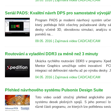
16.05. 2016 |
Zajímavá videa CAD/CAE/CAM
Seriál PADS: Kvalitní návrh DPS pro samostatné vývojáře
Program PADS je moderní návrhový systém určen
který potřebuje řešit všechny požadované úlohy s
desky včetně 3D, obvodovou simulaci, analýzu sig
poměrů na...
09.05. 2016 |
Zajímavá videa CAD/CAE/CAM
Routování a vyladění DDR3 za méně než 3 minuty
Ukázka rychlého routování DDR3 v programu Xpedit
Mentor Graphics umožňuje velmi inovativní PCB
integraci od definování návrhu až po výrobu desky. J
04.05. 2016 |
Zajímavá videa CAD/CAE/CAM
Přehled návrhového systému Pulsonix Design Suite
Toto video uvádí stručný přehled anglického pr
systému desek plošných spojů. S jeho pomocí lze
různé části programu, ze kterých lze potřebnou sesta