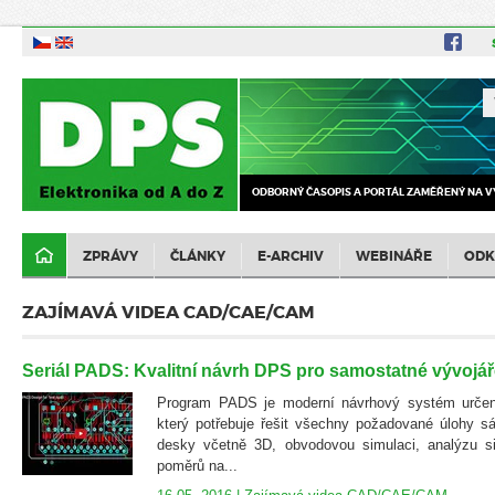
ODBORNÝ ČASOPIS A PORTÁL ZAMĚŘENÝ NA V
ZPRÁVY
ČLÁNKY
E-ARCHIV
WEBINÁŘE
ODK
ZAJÍMAVÁ VIDEA CAD/CAE/CAM
Seriál PADS: Kvalitní návrh DPS pro samostatné vývojáře
Program PADS je moderní návrhový systém určen
který potřebuje řešit všechny požadované úlohy s
desky včetně 3D, obvodovou simulaci, analýzu sig
poměrů na...