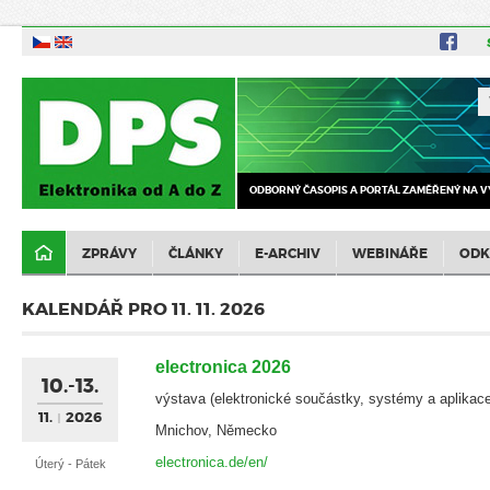
ODBORNÝ ČASOPIS A PORTÁL ZAMĚŘENÝ NA V
ZPRÁVY
ČLÁNKY
E-ARCHIV
WEBINÁŘE
ODK
KALENDÁŘ PRO 11. 11. 2026
electronica 2026
10.-13.
výstava (elektronické součástky, systémy a aplikace
11.
2026
Mnichov, Německo
electronica.de/en/
Úterý - Pátek