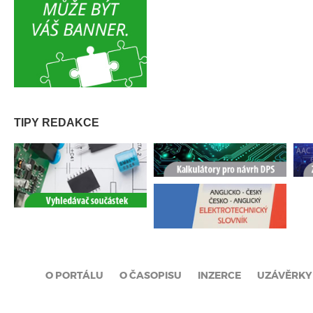
TIPY REDAKCE
O PORTÁLU
O ČASOPISU
INZERCE
UZÁVĚRKY