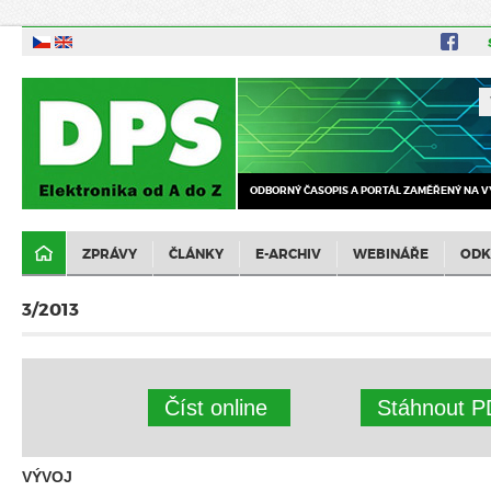
ODBORNÝ ČASOPIS A PORTÁL ZAMĚŘENÝ NA V
ZPRÁVY
ČLÁNKY
E-ARCHIV
WEBINÁŘE
ODK
3/2013
Číst online
Stáhnout P
VÝVOJ