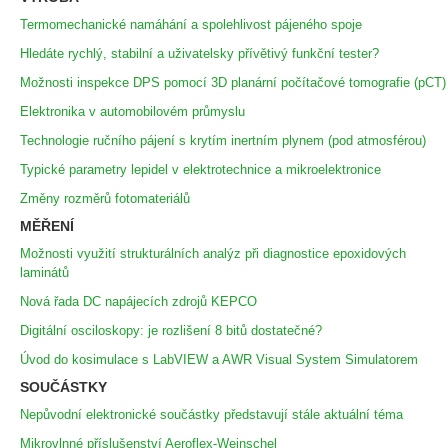
Termomechanické namáhání a spolehlivost pájeného spoje
Hledáte rychlý, stabilní a uživatelsky přívětivý funkční tester?
Možnosti inspekce DPS pomocí 3D planární počítačové tomografie (pCT)
Elektronika v automobilovém průmyslu
Technologie ručního pájení s krytím inertním plynem (pod atmosférou)
Typické parametry lepidel v elektrotechnice a mikroelektronice
Změny rozměrů fotomateriálů
MĚŘENÍ
Možnosti využití strukturálních analýz při diagnostice epoxidových
laminátů
Nová řada DC napájecích zdrojů KEPCO
Digitální osciloskopy: je rozlišení 8 bitů dostatečné?
Úvod do kosimulace s LabVIEW a AWR Visual System Simulatorem
SOUČÁSTKY
Nepůvodní elektronické součástky představují stále aktuální téma
Mikrovlnné příslušenství Aeroflex-Weinschel