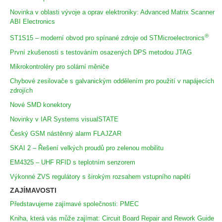
Novinka v oblasti vývoje a oprav elektroniky: Advanced Matrix Scanner
ABI Electronics
®
ST1S15 – moderní obvod pro spínané zdroje od STMicroelectronics
První zkušenosti s testováním osazených DPS metodou JTAG
Mikrokontroléry pro solární měniče
Chybové zesilovače s galvanickým oddělením pro použití v napájecích
zdrojích
Nové SMD konektory
Novinky v IAR Systems visualSTATE
Český GSM nástěnný alarm FLAJZAR
SKAI 2 – Řešení velkých proudů pro zelenou mobilitu
EM4325 – UHF RFID s teplotním senzorem
Výkonné ZVS regulátory s širokým rozsahem vstupního napětí
ZAJÍMAVOSTI
Představujeme zajímavé společnosti: PMEC
Kniha, která vás může zajímat: Circuit Board Repair and Rework Guide