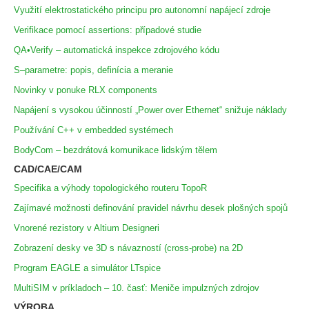
Využití elektrostatického principu pro autonomní napájecí zdroje
Verifikace pomocí assertions: případové studie
QA•Verify – automatická inspekce zdrojového kódu
S–parametre: popis, definícia a meranie
Novinky v ponuke RLX components
Napájení s vysokou účinností „Power over Ethernet“ snižuje náklady
Používání C++ v embedded systémech
BodyCom – bezdrátová komunikace lidským tělem
CAD/CAE/CAM
Specifika a výhody topologického routeru TopoR
Zajímavé možnosti definování pravidel návrhu desek plošných spojů
Vnorené rezistory v Altium Designeri
Zobrazení desky ve 3D s návazností (cross-probe) na 2D
Program EAGLE a simulátor LTspice
MultiSIM v príkladoch – 10. časť: Meniče impulzných zdrojov
VÝROBA