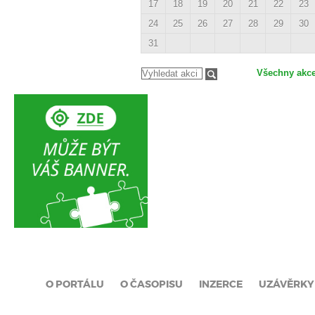
17
18
19
20
21
22
23
24
25
26
27
28
29
30
31
Všechny akc
O PORTÁLU
O ČASOPISU
INZERCE
UZÁVĚRKY