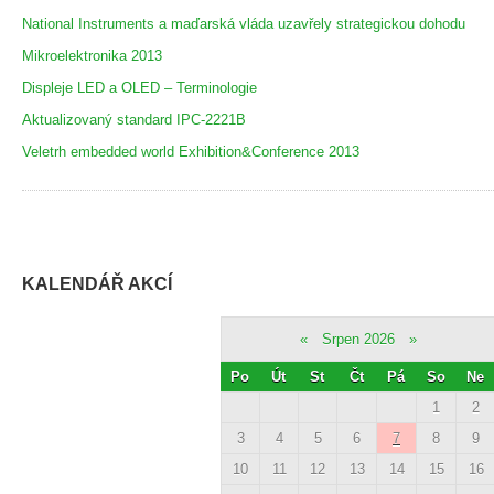
National Instruments a maďarská vláda uzavřely strategickou dohodu
Mikroelektronika 2013
Displeje LED a OLED – Terminologie
Aktualizovaný standard IPC-2221B
Veletrh embedded world Exhibition&Conference 2013
KALENDÁŘ AKCÍ
«
Srpen 2026
»
Po
Út
St
Čt
Pá
So
Ne
1
2
3
4
5
6
7
8
9
10
11
12
13
14
15
16