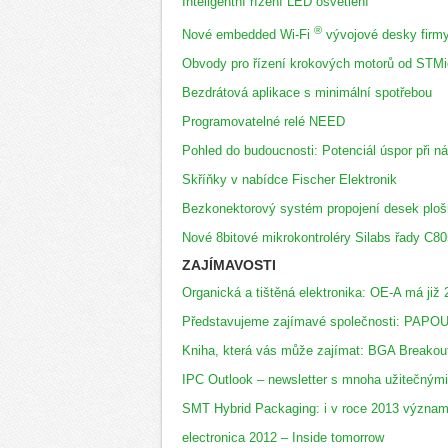
Inteligentní řízení LED osvětlení
®
Nové embedded Wi-Fi
vývojové desky firmy
Obvody pro řízení krokových motorů od STMi
Bezdrátová aplikace s minimální spotřebou
Programovatelné relé NEED
Pohled do budoucnosti: Potenciál úspor při n
Skříňky v nabídce Fischer Elektronik
Bezkonektorový systém propojení desek ploš
Nové 8bitové mikrokontroléry Silabs řady C8
ZAJÍMAVOSTI
Organická a tištěná elektronika: OE-A má již
Představujeme zajímavé společnosti: PAPO
Kniha, která vás může zajímat: BGA Breakou
IPC Outlook – newsletter s mnoha užitečným
SMT Hybrid Packaging: i v roce 2013 význam
electronica 2012 – Inside tomorrow