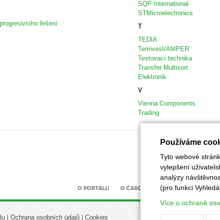
SQP International
STMicroelectronics
progresivního řešení
T
TEDIA
Terinvest/AMPER
Testovací technika
Transfer Multisort
Elektronik
V
Vienna Components
Trading
Používáme cook
Tyto webové stránky
vylepšení uživatel
analýzy návštěvnost
(pro funkci Vyhledá
O PORTÁLU
O ČASOPISU
INZERCE
UZÁV
Více o ochraně os
lu
|
Ochrana osobních údajů
|
Cookies