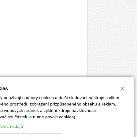
×
ies
 používají soubory cookies a další sledovací nástroje s cílem
ského prostředí, zobrazení přizpůsobeného obsahu a reklam,
i webových stránek a zjištění zdroje návštěvnosti.
vač součástek je nutné povolit cookies)
ĚRKY
POKYNY PRO AUTORY
PŘEDPLATNÉ
obních údajů
Vyrobilo:
CLIQUO
&
Binteractive