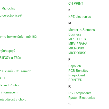
CH-PRINT
 Microchip
K
croelectronics®
KPZ electronics
M
Mentor, a Siemens
Business
ávrhu frekvenčních měničů
MESIT PCB
MEV PRAHA
MICRONIX
ných spojů
MICRORISC
051F37x a F39x
P
Papouch
PCB Benešov
 200 členů v 31 zemích
PragoBoard
UCH
PRINTED
ts and Routing
R
i informacemi
RS Components
Ryston Electronics
ná událost v oboru
S