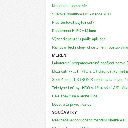
Neviditelní pomocníci
Světová produkce DPS v roce 2011
Proč testovat pájitelnost?
Konference EIPC v Miláně
Výběr dispenzeru podle aplikace
Rainbow Technology chce změnit postup výr
MĚŘENÍ
Laboratorní programovatelné napájecí zdroj
Možnosti využití RTG a CT diagnostiky (ne) je
Společnost TEKTRONIX představila novou 
Teledyne LeCroy: HDO s 12bitovými A/D převo
Celé spektrum v jedné ruce
Deset bitů je víc než osm
SOUČÁSTKY
Realizace jednoduchého rozhraní sběrnice PC