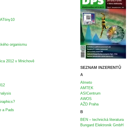
 ATtiny10
dského organismu
nica 2012 v Mnichově
SEZNAM INZERENTŮ
A
Almeto
012
AMTEK
nalysis
ASICentrum
AWOS
Graphics?
AŽD Praha
e a Pads
B
BEN – technická literatura
Bungard Elektronik GmbH