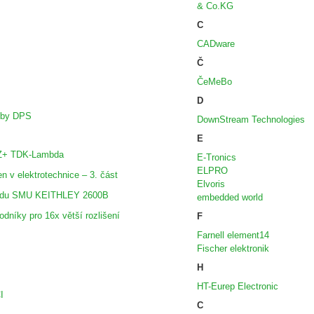
& Co.KG
C
CADware
Č
ČeMeBo
D
oby DPS
DownStream Technologies
E
e Z+ TDK-Lambda
E-Tronics
ELPRO
n v elektrotechnice – 3. část
Elvoris
řadu SMU KEITHLEY 2600B
embedded world
dníky pro 16x větší rozlišení
F
Farnell element14
Fischer elektronik
H
HT-Eurep Electronic
I
C