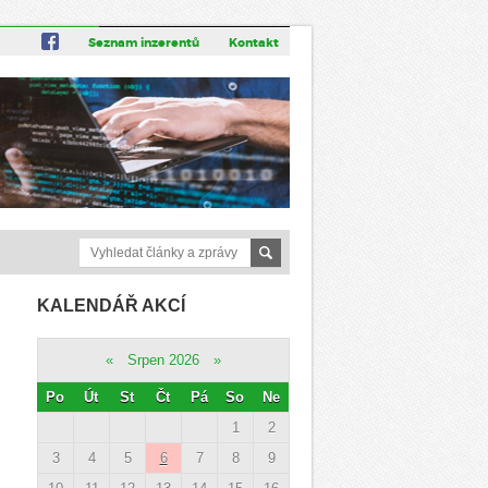
Seznam inzerentů
Kontakt
KALENDÁŘ AKCÍ
«
Srpen 2026
»
Po
Út
St
Čt
Pá
So
Ne
1
2
3
4
5
6
7
8
9