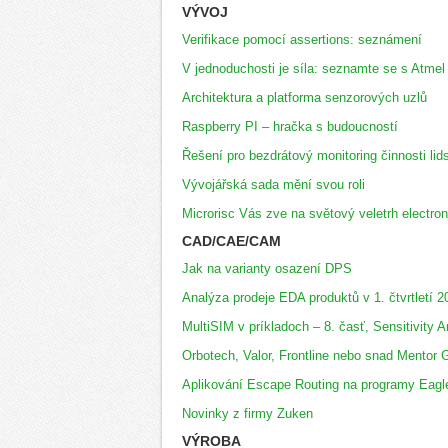
VÝVOJ
Verifikace pomocí assertions: seznámení
V jednoduchosti je síla: seznamte se s Atmel
Architektura a platforma senzorových uzlů
Raspberry PI – hračka s budoucností
Řešení pro bezdrátový monitoring činnosti li
Vývojářská sada mění svou roli
Microrisc Vás zve na světový veletrh electro
CAD/CAE/CAM
Jak na varianty osazení DPS
Analýza prodeje EDA produktů v 1. čtvrtletí 2
MultiSIM v príkladoch – 8. časť, Sensitivity A
Orbotech, Valor, Frontline nebo snad Mentor 
Aplikování Escape Routing na programy Eagl
Novinky z firmy Zuken
VÝROBA