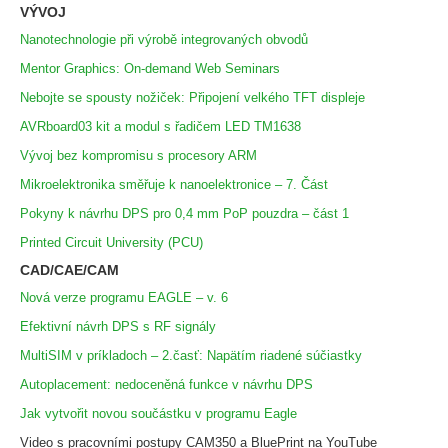
VÝVOJ
Nanotechnologie při výrobě integrovaných obvodů
Mentor Graphics: On-demand Web Seminars
Nebojte se spousty nožiček: Připojení velkého TFT displeje
AVRboard03 kit a modul s řadičem LED TM1638
Vývoj bez kompromisu s procesory ARM
Mikroelektronika směřuje k nanoelektronice – 7. Část
Pokyny k návrhu DPS pro 0,4 mm PoP pouzdra – část 1
Printed Circuit University (PCU)
CAD/CAE/CAM
Nová verze programu EAGLE – v. 6
Efektivní návrh DPS s RF signály
MultiSIM v príkladoch – 2.časť: Napätím riadené súčiastky
Autoplacement: nedoceněná funkce v návrhu DPS
Jak vytvořit novou součástku v programu Eagle
Video s pracovními postupy CAM350 a BluePrint na YouTube