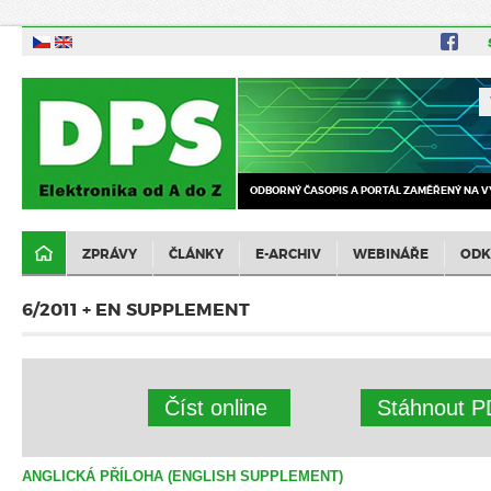
ODBORNÝ ČASOPIS A PORTÁL ZAMĚŘENÝ NA V
ZPRÁVY
ČLÁNKY
E-ARCHIV
WEBINÁŘE
ODK
6/2011 + EN SUPPLEMENT
Číst online
Stáhnout P
ANGLICKÁ PŘÍLOHA (ENGLISH SUPPLEMENT)