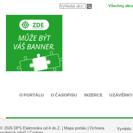
Všechny akc
O PORTÁLU
O ČASOPISU
INZERCE
UZÁVĚRKY
© 2026 DPS Elektronika od A do Z. |
Mapa portálu
|
Ochrana
Vyrobilo
osobních údajů
|
Cookies