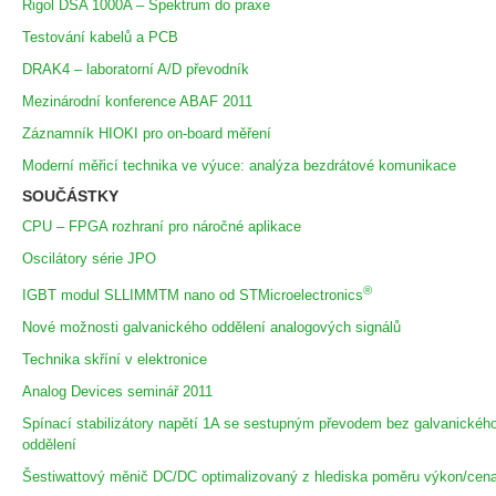
Rigol DSA 1000A – Spektrum do praxe
Testování kabelů a PCB
DRAK4 – laboratorní A/D převodník
Mezinárodní konference ABAF 2011
Záznamník HIOKI pro on-board měření
Moderní měřicí technika ve výuce: analýza bezdrátové komunikace
SOUČÁSTKY
CPU – FPGA rozhraní pro náročné aplikace
Oscilátory série JPO
®
IGBT modul SLLIMMTM nano od STMicroelectronics
Nové možnosti galvanického oddělení analogových signálů
Technika skříní v elektronice
Analog Devices seminář 2011
Spínací stabilizátory napětí 1A se sestupným převodem bez galvanickéh
oddělení
Šestiwattový měnič DC/DC optimalizovaný z hlediska poměru výkon/cen