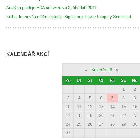
Analýza prodeje EDA softwaru ve 2. čtvrtletí 2011
Kniha, která vás může zajímat: Signal and Power Integrity Simplified
KALENDÁŘ AKCÍ
«
Srpen 2026
»
Po
Út
St
Čt
Pá
So
Ne
1
2
3
4
5
6
7
8
9
10
11
12
13
14
15
16
17
18
19
20
21
22
23
24
25
26
27
28
29
30
31