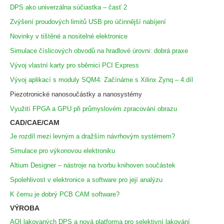
DPS ako univerzálna súčiastka – časť 2
Zvýšení proudových limitů USB pro účinnější nabíjení
Novinky v tištěné a nositelné elektronice
Simulace číslicových obvodů na hradlové úrovni: dobrá praxe
Vývoj vlastní karty pro sběrnici PCI Express
Vývoj aplikací s moduly SQM4: Začínáme s Xilinx Zynq – 4.díl
Piezotronické nanosoučástky a nanosystémy
Využití FPGA a GPU při průmyslovém zpracování obrazu
CAD/CAE/CAM
Je rozdíl mezi levným a dražším návrhovým systémem?
Simulace pro výkonovou elektroniku
Altium Designer – nástroje na tvorbu knihoven součástek
Spolehlivost v elektronice a software pro její analýzu
K čemu je dobrý PCB CAM software?
VÝROBA
AOI lakovaných DPS a nová platforma pro selektivní lakování