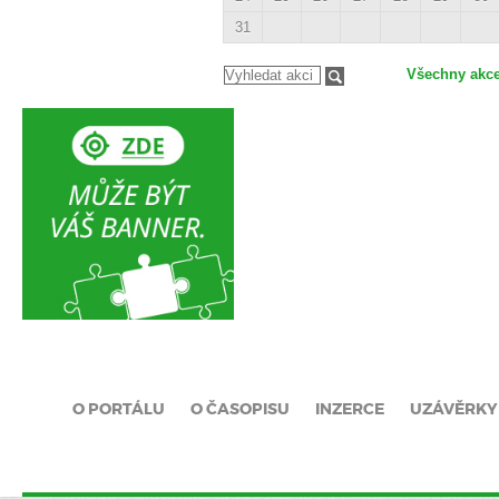
31
Všechny akc
O PORTÁLU
O ČASOPISU
INZERCE
UZÁVĚRKY