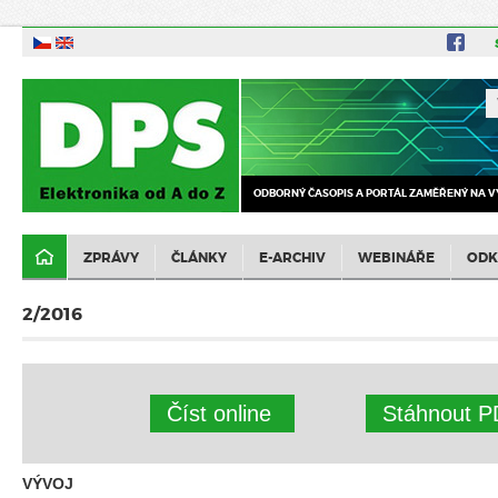
ODBORNÝ ČASOPIS A PORTÁL ZAMĚŘENÝ NA V
ZPRÁVY
ČLÁNKY
E-ARCHIV
WEBINÁŘE
ODK
2/2016
Číst online
Stáhnout P
VÝVOJ