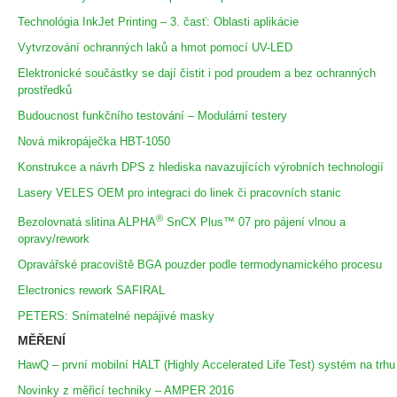
Technológia InkJet Printing – 3. časť: Oblasti aplikácie
Vytvrzování ochranných laků a hmot pomocí UV-LED
Elektronické součástky se dají čistit i pod proudem a bez ochranných
prostředků
Budoucnost funkčního testování – Modulární testery
Nová mikropáječka HBT-1050
Konstrukce a návrh DPS z hlediska navazujících výrobních technologií
Lasery VELES OEM pro integraci do linek či pracovních stanic
®
Bezolovnatá slitina ALPHA
SnCX Plus™ 07 pro pájení vlnou a
opravy/rework
Opravářské pracoviště BGA pouzder podle termodynamického procesu
Electronics rework SAFIRAL
PETERS: Snímatelné nepájivé masky
MĚŘENÍ
HawQ – první mobilní HALT (Highly Accelerated Life Test) systém na trhu
Novinky z měřicí techniky – AMPER 2016