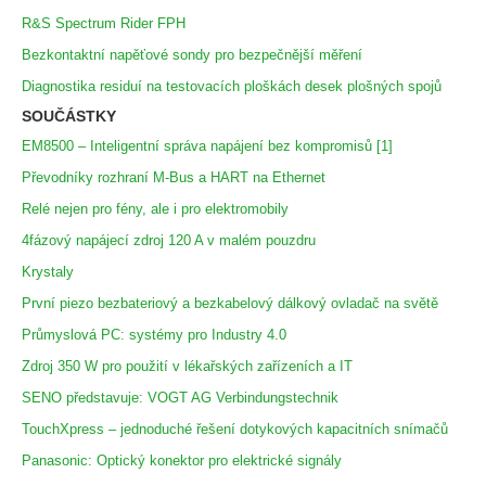
R&S Spectrum Rider FPH
Bezkontaktní napěťové sondy pro bezpečnější měření
Diagnostika residuí na testovacích ploškách desek plošných spojů
SOUČÁSTKY
EM8500 – Inteligentní správa napájení bez kompromisů [1]
Převodníky rozhraní M-Bus a HART na Ethernet
Relé nejen pro fény, ale i pro elektromobily
4fázový napájecí zdroj 120 A v malém pouzdru
Krystaly
První piezo bezbateriový a bezkabelový dálkový ovladač na světě
Průmyslová PC: systémy pro Industry 4.0
Zdroj 350 W pro použití v lékařských zařízeních a IT
SENO představuje: VOGT AG Verbindungstechnik
TouchXpress – jednoduché řešení dotykových kapacitních snímačů
Panasonic: Optický konektor pro elektrické signály