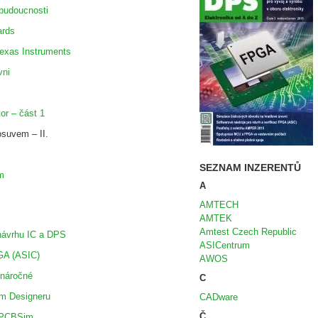
 budoucnosti
ards
exas Instruments
vni
r – část 1
osuvem – II.
SEZNAM INZERENTŮ
m
A
AMTECH
AMTEK
Amtest Czech Republic
návrhu IC a DPS
ASICentrum
PGA (ASIC)
AWOS
 náročné
C
ium Designeru
CADware
Č
s PCBSim