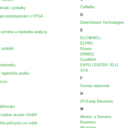
ČeMeBo
řináší výsledky
D
 pro prototypování s FPGA
DownStream Technologies
E
 výměna a následná analýza
ELCHEMCo
ELPRO
ní podobě
Elvoris
ERMEG
EverMAX
ektroniku
EXPO CENTER / ELO
SYS
 teplotního profilu
F
cívce
Fischer elektronik
H
HT-Eurep Electronic
rážkování
M
ti peiker acustic GmbH
Mentor, a Siemens
Business
kého průmyslu ve světě
Microchip