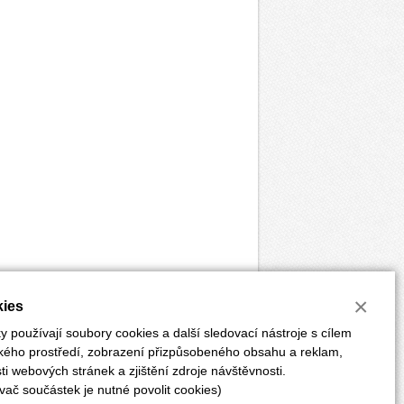
×
ies
 používají soubory cookies a další sledovací nástroje s cílem
ského prostředí, zobrazení přizpůsobeného obsahu a reklam,
i webových stránek a zjištění zdroje návštěvnosti.
vač součástek je nutné povolit cookies)
ĚRKY
POKYNY PRO AUTORY
PŘEDPLATNÉ