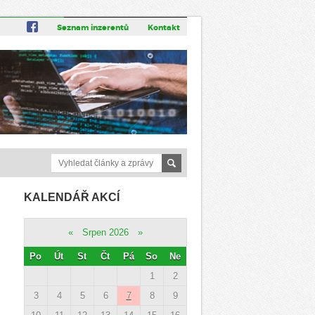
Seznam inzerentů
Kontakt
KALENDÁŘ AKCÍ
«
Srpen 2026
»
Po
Út
St
Čt
Pá
So
Ne
1
2
3
4
5
6
7
8
9