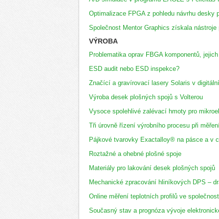
Optimalizace FPGA z pohledu návrhu desky p
Společnost Mentor Graphics získala nástroje
VÝROBA
Problematika oprav FBGA komponentů, jejich
ESD audit nebo ESD inspekce?
Značící a gravírovací lasery Solaris v digitál
Výroba desek plošných spojů s Volterou
Vysoce spolehlivé zalévací hmoty pro mikroel
Tři úrovně řízení výrobního procesu při měření
Pájkové tvarovky Exactalloy® na pásce a v 
Roztažné a ohebné plošné spoje
Materiály pro lakování desek plošných spojů
Mechanické zpracování hliníkových DPS – d
Online měření teplotních profilů ve společnos
Současný stav a prognóza vývoje elektronic