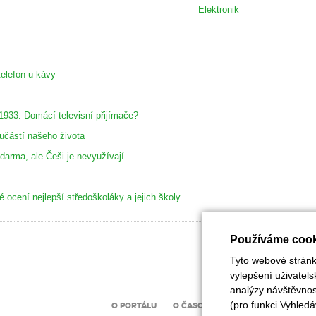
Elektronik
telefon u kávy
1933: Domácí televisní přijímače?
učástí našeho života
darma, ale Češi je nevyužívají
 ocení nejlepší středoškoláky a jejich školy
Používáme cook
Tyto webové stránky
vylepšení uživatel
analýzy návštěvnost
(pro funkci Vyhledá
O PORTÁLU
O ČASOPISU
INZERCE
UZÁV