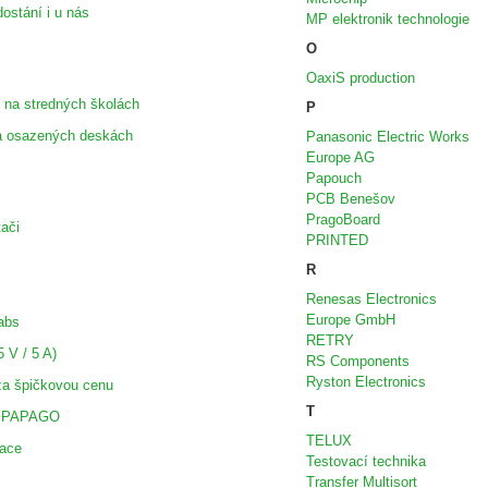
dostání i u nás
MP elektronik technologie
O
OaxiS production
na stredných školách
P
na osazených deskách
Panasonic Electric Works
Europe AG
Papouch
PCB Benešov
PragoBoard
ači
PRINTED
R
Renesas Electronics
Europe GmbH
abs
RETRY
 V / 5 A)
RS Components
Ryston Electronics
za špičkovou cenu
T
lů PAPAGO
TELUX
kace
Testovací technika
Transfer Multisort