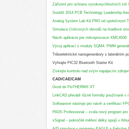
Zařízení pro ochranu vysokorychlostních sítí
Soutěž 2014 PCB Technology Leadership Aw
Analog System Lab Kit PRO od spoločnosti T
Simulace číslicových obvodů na hradlové úro
Návrh aplikácie pre mikroprocesor XMC4500
Vývoj aplikací s moduly SQM4: PWM generáto
Triboelektrické nanogenerátory s laterálním p
Vyhrajte PIC32 Bluetooth Starter Kit
Získejte kontrolu nad svým napájecím zdroje
CAD/CAE/CAM
Úvod do FloTHERM® XT
LinkCAD převádí různé formáty používané v 
Softwarové nástroje pro návrh a verifikaci F
PADS Professional – zcela nový program pro
xSignal – pokročilé měření délky spojů v Alt
A/D simulace v programu EAGLE s Felicita