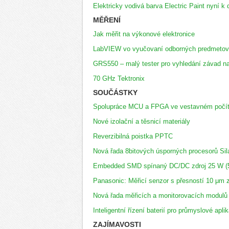
Elektricky vodivá barva Electric Paint nyní k 
MĚŘENÍ
Jak měřit na výkonové elektronice
LabVIEW vo vyučovaní odborných predmetov 
GRS550 – malý tester pro vyhledání závad 
70 GHz Tektronix
SOUČÁSTKY
Spolupráce MCU a FPGA ve vestavném počít
Nové izolační a těsnicí materiály
Reverzibilná poistka PPTC
Nová řada 8bitových úsporných procesorů Sil
Embedded SMD spínaný DC/DC zdroj 25 W (5
Panasonic: Měřicí senzor s přesností 10 μm 
Nová řada měřicích a monitorovacích modu
Inteligentní řízení baterií pro průmyslové apli
ZAJÍMAVOSTI