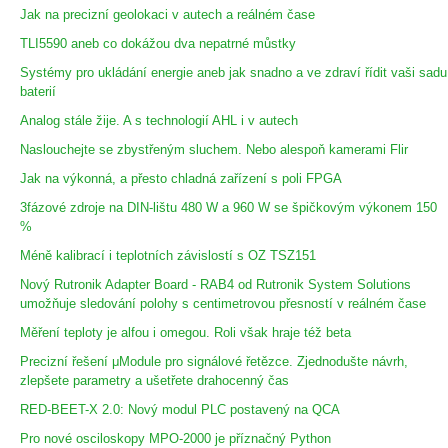
Jak na precizní geolokaci v autech a reálném čase
TLI5590 aneb co dokážou dva nepatrné můstky
Systémy pro ukládání energie aneb jak snadno a ve zdraví řídit vaši sadu
baterií
Analog stále žije. A s technologií AHL i v autech
Naslouchejte se zbystřeným sluchem. Nebo alespoň kamerami Flir
Jak na výkonná, a přesto chladná zařízení s poli FPGA
3fázové zdroje na DIN-lištu 480 W a 960 W se špičkovým výkonem 150
%
Méně kalibrací i teplotních závislostí s OZ TSZ151
Nový Rutronik Adapter Board - RAB4 od Rutronik System Solutions
umožňuje sledování polohy s centimetrovou přesností v reálném čase
Měření teploty je alfou i omegou. Roli však hraje též beta
Precizní řešení μModule pro signálové řetězce. Zjednodušte návrh,
zlepšete parametry a ušetřete drahocenný čas
RED-BEET-X 2.0: Nový modul PLC postavený na QCA
Pro nové osciloskopy MPO-2000 je příznačný Python