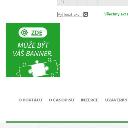
31
Všechny akc
O PORTÁLU
O ČASOPISU
INZERCE
UZÁVĚRKY