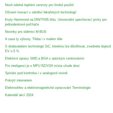
Nové odolné teplotní senzory pro široké použití
Oživení inovací v odvětví lékařských technologií
Kryty Hammond na DIN/TH35 lištu. Univerzální upevňovací prvky pro
jednodeskové počítače
Novinky pro sběrnici M-BUS
A zase ty výkony. Třeba i v malém těle
S dodavatelem technologií SiC, kterému lze důvěřovat, zvednete dojezd
EV o 5 %
Efektivní opravy SMD a BGA s optickým centrováním
Pro inteligenci je s MPU RZ/V2H místa všude dost
Spínání pod kontrolou i v analogové rovině
Pokrytí internetem
Elektroohřev a elektromagnetické zpracování Terminologie
Kalendář akcí 2024