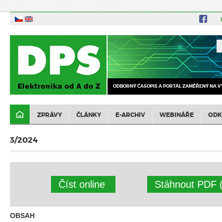
ODBORNÝ ČASOPIS A PORTÁL ZAMĚŘENÝ NA V
ZPRÁVY
ČLÁNKY
E-ARCHIV
WEBINÁŘE
ODK
3/2024
Číst online
Stáhnout PDF 
OBSAH