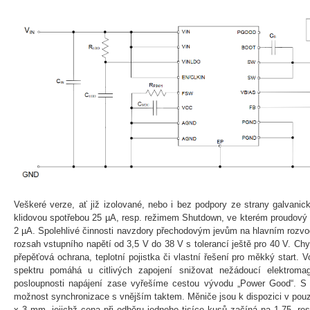
Veškeré verze, ať již izolované, nebo i bez podpory ze strany galvanic
klidovou spotřebou 25 µA, resp. režimem Shutdown, ve kterém proudový
2 µA. Spolehlivé činnosti navzdory přechodovým jevům na hlavním rozvod
rozsah vstupního napětí od 3,5 V do 38 V s tolerancí ještě pro 40 V. Ch
přepěťová ochrana, teplotní pojistka či vlastní řešení pro měkký start. 
spektru pomáhá u citlivých zapojení snižovat nežádoucí elektroma
posloupnosti napájení zase vyřešíme cestou vývodu „Power Good“. S
možnost synchronizace s vnějším taktem. Měniče jsou k dispozici v pouz
x 3 mm, jejichž cena při odběru jednoho tisíce kusů začíná na 1,75, res