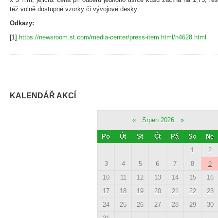
též volně dostupné vzorky či vývojové desky.
Odkazy:
[1]
https://newsroom.st.com/media-center/press-item.html/n4628.html
KALENDÁŘ AKCÍ
«
Srpen 2026
»
Po
Út
St
Čt
Pá
So
Ne
1
2
3
4
5
6
7
8
9
10
11
12
13
14
15
16
17
18
19
20
21
22
23
24
25
26
27
28
29
30