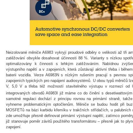
Neizolované měniče A6983 vykryjí proudové odběry o velikosti až tři a
zatěžování obvykle dosahovat účinnosti 88 %. Varianty s nízkou spotř
optimalizovány k činnosti s lehkým zatěžováním. Nabídnou zvýšeno
výstupního napětí a v zapojeních, která zůstávají aktivní třeba i během
baterii vozidla. Verze A6983N s nízkým rušením pracují s pevnou spí
zapojeních typických pro napájení audiosystémů. U obou typů měničů lze
V, 5,0 V a třeba též možností stavitelného výstupu v rozmezí od
integrovaných obvodů A6983I již máme co do činění s desetiwattovým 
samotné regulaci dochází z principu rovnou na primární straně, takž
vyhneme problematickým optočlenům. Měniče se budou hodit při buze
MOSFETů na bázi karbidu křemíku v trakčních střídačích, u palubních 
zde umožňuje přesně definovat primární výstupní napětí, zatímco pomě
již stanovuje poměr závitů použitého transformátoru – přesně jak to ply
zapojení.