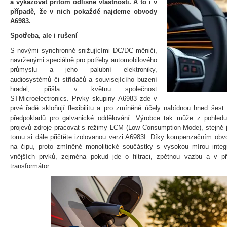
a vykazovat přitom odlišné vlastnosti. A to i v
případě, že v nich pokaždé najdeme obvody
A6983.
Spotřeba, ale i rušení
S novými synchronně snižujícími DC/DC měniči,
navrženými speciálně pro potřeby automobilového
průmyslu a jeho palubní elektroniky,
audiosystémů či střídačů a souvisejícího buzení
hradel, přišla v květnu společnost
STMicroelectronics. Prvky skupiny A6983 zde v
prvé řadě skloňují flexibilitu a pro zmíněné účely nabídnou hned šest
předpokladů pro galvanické oddělování. Výrobce tak může z pohledu
projevů zdroje pracovat s režimy LCM (Low Consumption Mode), stejně
tomu si dále přičtěte izolovanou verzi A6983I. Díky kompenzačním obv
na čipu, proto zmíněné monolitické součástky s vysokou mírou inte
vnějších prvků, zejména pokud jde o filtraci, zpětnou vazbu a v p
transformátor.