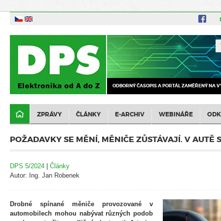
ODBORNÝ ČASOPIS A PORTÁL ZAMĚŘENÝ NA V
ZPRÁVY
ČLÁNKY
E-ARCHIV
WEBINÁŘE
ODK
POŽADAVKY SE MĚNÍ, MĚNIČE ZŮSTÁVAJÍ. V AUTĚ S
DPS 5/2024
|
Články
Autor: Ing. Jan Robenek
Drobné spínané měniče provozované v
automobilech mohou nabývat různých podob