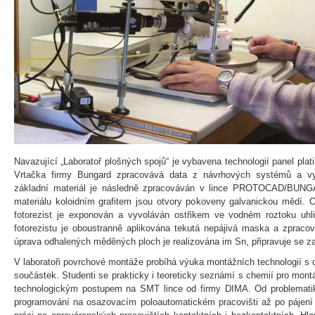
Navazující „Laboratoř plošných spojů“ je vybavena technologií panel pl
Vrtačka firmy Bungard zpracovává data z návrhových systémů a vy
základní materiál je následně zpracováván v lince PROTOCAD/BUNG
materiálu koloidním grafitem jsou otvory pokoveny galvanickou mědí. 
fotorezist je exponován a vyvoláván ostřikem ve vodném roztoku uhli
fotorezistu je oboustranně aplikována tekutá nepájivá maska a zpraco
úprava odhalených měděných ploch je realizována im Sn, připravuje se 
V laboratoři povrchové montáže probíhá výuka montážních technologií 
součástek. Studenti se prakticky i teoreticky seznámí s chemií pro mont
technologickým postupem na SMT lince od firmy DIMA. Od problematiky
programování na osazovacím poloautomatickém pracovišti až po pájení 