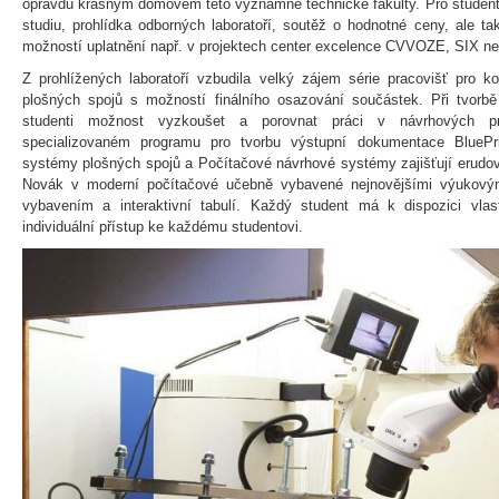
opravdu krásným domovem této významné technické fakulty. Pro student
studiu, prohlídka odborných laboratoří, soutěž o hodnotné ceny, ale ta
možností uplatnění např. v projektech center excelence CVVOZE, SIX 
Z prohlížených laboratoří vzbudila velký zájem série pracovišť pro k
plošných spojů s možností finálního osazování součástek. Při tvor
studenti možnost vyzkoušet a porovnat práci v návrhových 
specializovaném programu pro tvorbu výstupní dokumentace BlueP
systémy plošných spojů a Počítačové návrhové systémy zajišťují erudov
Novák v moderní počítačové učebně vybavené nejnovějšími výukový
vybavením a interaktivní tabulí. Každý student má k dispozici vlas
individuální přístup ke každému studentovi.