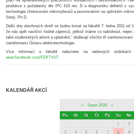
práci na opravárenských pracovištích kontaktních i bezkontaktních. Hla
produkce s požadavky dle IPC 610 rev. D a diagnostiku defektů s v
technologie zhotovování mikrovýbrusů a pozorováním na optickém mikros
Starý, Ph.D.
Další dny otevřených dveří se budou konat na fakultě 7. ledna 2011 od 10
že nás opět navštíví hodně zájemců, jelikož máme co nabídnout, nejen z
také studentských aktivit a uplatnění,“ dodávají všichni tři zainteresovan
zaměstnanci Ústavu elektrotechnologie.
Více informací o fakultě naleznete na webových stránkác
www.facebook.com/FEKTVUT
.
KALENDÁŘ AKCÍ
«
Srpen 2026
»
Po
Út
St
Čt
Pá
So
Ne
1
2
3
4
5
6
7
8
9