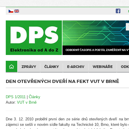
ODBORNÝ ČASOPIS A PORTÁL ZAMĚŘENÝ NA V
ZPRÁVY
ČLÁNKY
E-ARCHIV
WEBINÁŘE
ODK
DEN OTEVŘENÝCH DVEŘÍ NA FEKT VUT V BRNĚ
DPS 1/2011
|
Články
Autor:
VUT v Brně
Dne 3. 12. 2010 proběhl první den ze série dnů otevřených dveří na brn
zájemci se sešli v novém sídle fakulty na Technické 10, Brno, které bylo o