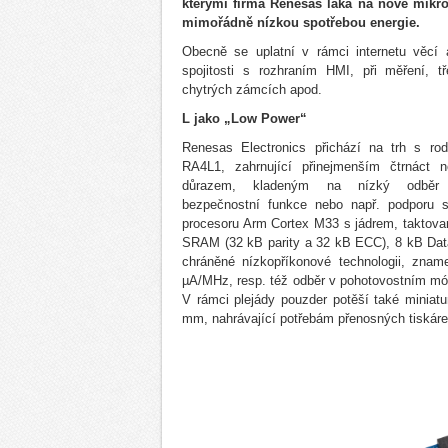
kterými firma Renesas láká na nové mikr
mimořádně nízkou spotřebou energie.
Obecně se uplatní v rámci internetu věcí 
spojitosti s rozhraním HMI, při měření, 
chytrých zámcích apod.
L jako „Low Power“
Renesas Electronics přichází na trh s rod
RA4L1, zahrnující přinejmenším čtrnáct 
důrazem, kladeným na nízký odběr p
bezpečnostní funkce nebo např. podporu 
procesoru Arm Cortex M33 s jádrem, taktova
SRAM (32 kB parity a 32 kB ECC), 8 kB Data
chráněné nízkopříkonové technologii, znam
µA/MHz, resp. též odběr v pohotovostním mó
V rámci plejády pouzder potěší také miniat
mm, nahrávající potřebám přenosných tiskáren,