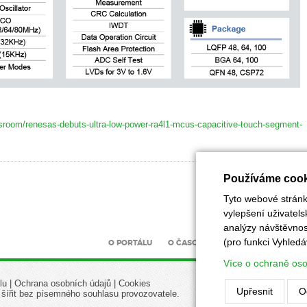
room/renesas-debuts-ultra-low-power-ra4l1-mcus-capacitive-touch-segment-
Používáme cook
Tyto webové stránky
vylepšení uživatel
analýzy návštěvnost
(pro funkci Vyhledá
O PORTÁLU
O ČASOPISU
INZERCE
UZÁV
Více o ochraně os
lu
|
Ochrana osobních údajů
|
Cookies
Upřesnit
O
 šířit bez písemného souhlasu provozovatele.