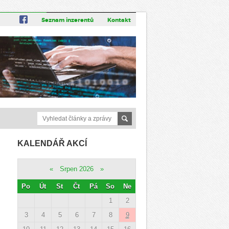
Seznam inzerentů
Kontakt
KALENDÁŘ AKCÍ
«
Srpen 2026
»
Po
Út
St
Čt
Pá
So
Ne
1
2
3
4
5
6
7
8
9