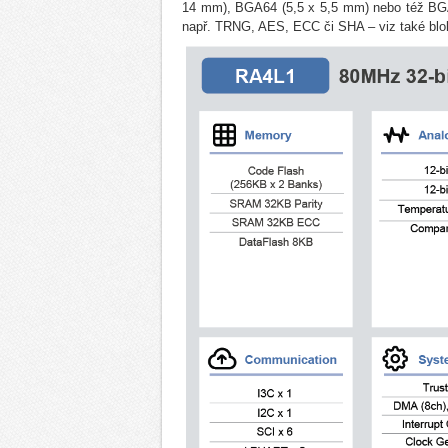
14 mm), BGA64 (5,5 x 5,5 mm) nebo též BGA1
např. TRNG, AES, ECC či SHA – viz také blo