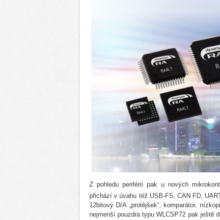
Z pohledu periférií pak u nových mikrokon
přichází v úvahu též USB-FS, CAN FD, UART
12bitový D/A „protějšek“, komparátor, nízk
nejmenší pouzdra typu WLCSP72 pak ještě d