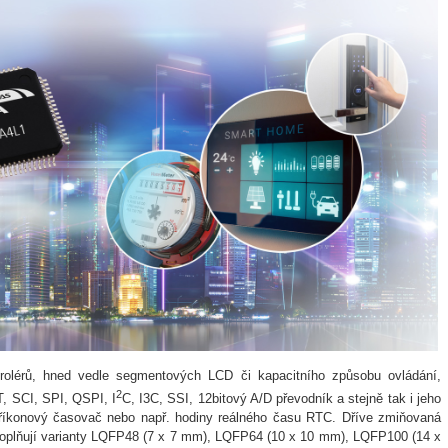
trolérů, hned vedle segmentových LCD či kapacitního způsobu ovládání,
2
, SCI, SPI, QSPI, I
C, I3C, SSI, 12bitový A/D převodník a stejně tak i jeho
opříkonový časovač nebo např. hodiny reálného času RTC. Dříve zmiňovaná
oplňují varianty LQFP48 (7 x 7 mm), LQFP64 (10 x 10 mm), LQFP100 (14 x