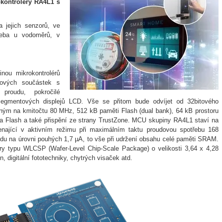
okontroléry RA4L1 s
a jejich senzorů, ve
třeba u vodoměrů, v
inou mikrokontrolérů
nových součástek s
roudu, pokročilé
segmentových displejů LCD. Vše se přitom bude odvíjet od 32bitového
ným na kmitočtu 80 MHz, 512 kB paměti Flash (dual bank), 64 kB prostoru
 Flash a také přispění ze strany TrustZone. MCU skupiny RA4L1 staví na
enající v aktivním režimu při maximálním taktu proudovou spotřebu 168
du na úrovni pouhých 1,7 µA, to vše při udržení obsahu celé paměti SRAM.
ury typu WLCSP (Wafer-Level Chip-Scale Package) o velikosti 3,64 x 4,28
 digitální fototechniky, chytrých visaček atd.