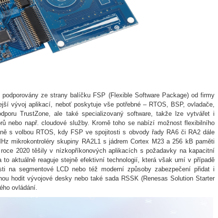
odporovány ze strany balíčku FSP (Flexible Software Package) od firmy
jší vývoj aplikací, neboť poskytuje vše potřebné – RTOS, BSP, ovladače,
podporu TrustZone, ale také specializovaný software, takže lze vytvářet i
torů nebo např. cloudové služby. Kromě toho se nabízí možnost flexibilního
lečně s volbou RTOS, kdy FSP ve spojitosti s obvody řady RA6 či RA2 dále
8MHz mikrokontroléry skupiny RA2L1 s jádrem Cortex M23 a 256 kB paměti
roce 2020 těšily v nízkopříkonových aplikacích s požadavky na kapacitní
to aktuálně reaguje stejně efektivní technologií, která však umí v případě
sti na segmentové LCD nebo též moderní způsoby zabezpečení přidat i
ou hodit vývojové desky nebo také sada RSSK (Renesas Solution Starter
vého ovládání.