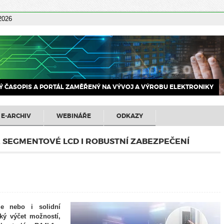
 2026
 ČASOPIS A PORTÁL ZAMĚŘENÝ NA VÝVOJ A VÝROBU ELEKTRONIKY
E-ARCHIV
WEBINÁŘE
ODKAZY
, SEGMENTOVÉ LCD I ROBUSTNÍ ZABEZPEČENÍ
je nebo i solidní
tký výčet možností,