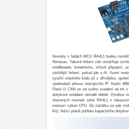
Novinky v řadách MCU RA4L1 budou rovněž p
Renesas. Takové řešení zde umožňuje rychle
middleware, konektivitu, síťové připojení, 
složitější řešení, pokud jde o AI, řízení mo
využití vlastního kódu již z dřívějška, spo
zjednoduší přesun stávajícího IP. Starší 4
Flash či CAN se od svého uvedení na trh v 
dotykové ovládání nemalé oblibě. Výrobce na 
únorových novinek série RA4L1 v návazno
rostoucí výkon CPU. Do začátku se pak moh
Kit), řešící právě potřebu kapacitního dotyko