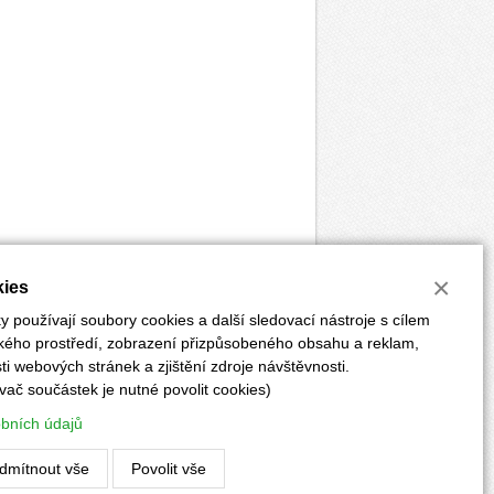
×
ies
 používají soubory cookies a další sledovací nástroje s cílem
ského prostředí, zobrazení přizpůsobeného obsahu a reklam,
i webových stránek a zjištění zdroje návštěvnosti.
vač součástek je nutné povolit cookies)
ĚRKY
POKYNY PRO AUTORY
PŘEDPLATNÉ
obních údajů
Vyrobilo:
CLIQUO
&
Binteractive
dmítnout vše
Povolit vše