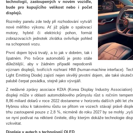
technologií, zastoupených v novém vozidle,
bude pro kupujícího velikost nebo i počet
displejů.
Rozměry panelu zde tedy při rozhodování vytváří
nové měřítko výkonu. Ať již půjde o spalovací
motory, hybrid či elektrický pohon, formát
zobrazovacích jednotek zkrátka ovlivňuje pohled
na schopnosti vozu.
První dojem bývá trvalý, a to jak v dobrém, tak i
špatném. Pro tvůrce automobilů je proto stále
důležitější, aby v žádném případě nepodcenili
význam displejů, tvořících rozhraní HMI (human-machine interface). Te
Light Emitting Diode) zajistí nejen skvělý prvotní dojem, ale také skut
palubě čerpat posádka, stejně jako vývojáři.
Z nedávné zprávy asociace KDIA (Korea Display Industry Association) 
displeji může v oblasti automobilového průmyslu růst s ročním tempe
8,86 miliard dolarů v roce 2022 dostaneme v horizontu dalších pěti let zhr
Hybnou silou k takovému růstu se přitom ve vozech stávají právě disp
trhu zastoupené pouze z 2,8 %, nicméně do roku 2027 by se mohly „vyš
se nyní podívat na některé činitele, díky kterým dokáže technologie di
vzkvétat.
Displeje v autech s technologií OLED