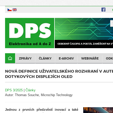
ODBORNÝ ČASOPIS A PORTÁL ZAMĚŘENÝ NA V
ZPRÁVY
ČLÁNKY
E-ARCHIV
WEBINÁŘE
ODK
NOVÁ DEFINICE UŽIVATELSKÉHO ROZHRANÍ V AUT
DOTYKOVÝCH DISPLEJÍCH OLED
DPS 3/2025
|
Články
Autor: Thomas Souche, Microchip Technology
Jednou z prvních předzvěstí inovací a také