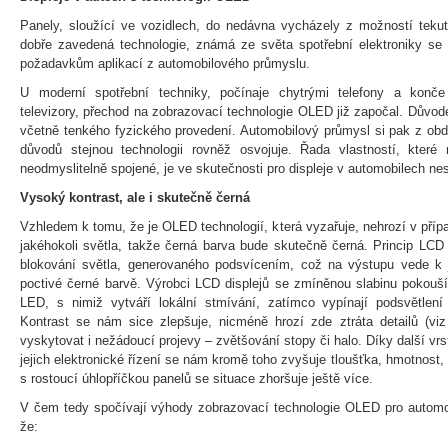
Panely, sloužící ve vozidlech, do nedávna vycházely z možností tekut
dobře zavedená technologie, známá ze světa spotřební elektroniky se 
požadavkům aplikací z automobilového průmyslu.
U moderní spotřební techniky, počínaje chytrými telefony a konč
televizory, přechod na zobrazovací technologie OLED již započal. Důvode
včetně tenkého fyzického provedení. Automobilový průmysl si pak z obd
důvodů stejnou technologii rovněž osvojuje. Řada vlastností, kte
neodmyslitelně spojené, je ve skutečnosti pro displeje v automobilech nes
Vysoký kontrast, ale i skutečně černá
Vzhledem k tomu, že je OLED technologií, která vyzařuje, nehrozí v přípa
jakéhokoli světla, takže černá barva bude skutečně černá. Princip LCD
blokování světla, generovaného podsvícením, což na výstupu vede k j
poctivé černé barvě. Výrobci LCD displejů se zmíněnou slabinu pokou
LED, s nimiž vytváří lokální stmívání, zatímco vypínají podsvětlen
Kontrast se nám sice zlepšuje, nicméně hrozí zde ztráta detailů (viz
vyskytovat i nežádoucí projevy – zvětšování stopy či halo. Díky další vr
jejich elektronické řízení se nám kromě toho zvyšuje tloušťka, hmotnost,
s rostoucí úhlopříčkou panelů se situace zhoršuje ještě více.
V čem tedy spočívají výhody zobrazovací technologie OLED pro automob
že: