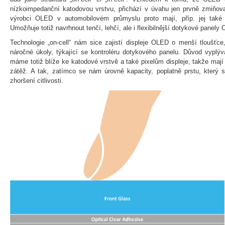
nízkoimpedanční katodovou vrstvu, přichází v úvahu jen prvně zmiňova
výrobci OLED v automobilovém průmyslu proto mají, příp. jej také 
Umožňuje totiž navrhnout tenčí, lehčí, ale i flexibilnější dotykové panely
Technologie „on-cell“ nám sice zajistí displeje OLED o menší tloušťc
náročné úkoly, týkající se kontroléru dotykového panelu. Důvod vyplýv
máme totiž blíže ke katodové vrstvě a také pixelům displeje, takže mají
zátěž. A tak, zatímco se nám úrovně kapacity, poplatně prstu, který 
zhoršení citlivosti.