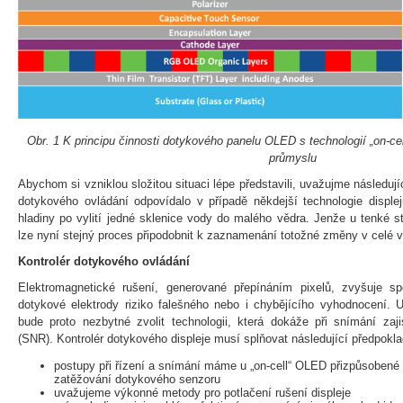
Obr. 1 K principu činnosti dotykového panelu OLED s technologií „on-ce
průmyslu
Abychom si vzniklou složitou situaci lépe představili, uvažujme následují
dotykového ovládání odpovídalo v případě někdejší technologie displ
hladiny po vylití jedné sklenice vody do malého vědra. Jenže u tenké st
lze nyní stejný proces připodobnit k zaznamenání totožné změny v celé 
Kontrolér dotykového ovládání
Elektromagnetické rušení, generované přepínáním pixelů, zvyšuje s
dotykové elektrody riziko falešného nebo i chybějícího vyhodnocení. 
bude proto nezbytné zvolit technologii, která dokáže při snímání zaj
(SNR). Kontrolér dotykového displeje musí splňovat následující předpokla
postupy při řízení a snímání máme u „on-cell“ OLED přizpůsoben
zatěžování dotykového senzoru
uvažujeme výkonné metody pro potlačení rušení displeje