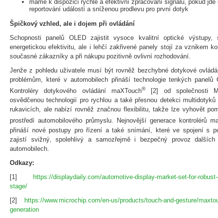
máme k dispozici rychlé a efektivní zpracování signálu, pokud jde 
reportování událostí a sníženou prodlevu pro první dotyk
Špičkový vzhled, ale i dojem při ovládání
Schopnosti panelů OLED zajistit vysoce kvalitní optické výstupy, 
energetickou efektivitu, ale i lehčí zakřivené panely stojí za vznikem k
současné zákazníky a při nákupu pozitivně ovlivní rozhodování.
Jenže z pohledu uživatele musí být rovněž bezchybné dotykové ovládán
problémům, které v automobilech přináší technologie tenkých panelů O
®
Kontroléry dotykového ovládání maXTouch
[2] od společnosti Mi
osvědčenou technologií pro rychlou a také přesnou detekci multidotyků 
rukavicích, ale nabízí rovněž značnou flexibilitu, takže lze vyhovět p
prostředí automobilového průmyslu. Nejnovější generace kontrolérů 
přináší nové postupy pro řízení a také snímání, které ve spojení s p
zajistí svižný, spolehlivý a samozřejmě i bezpečný provoz dalšíc
automobilech.
Odkazy:
[1]
https://displaydaily.com/automotive-display-market-set-for-robust-
stage/
[2]
https://www.microchip.com/en-us/products/touch-and-gesture/maxtou
generation