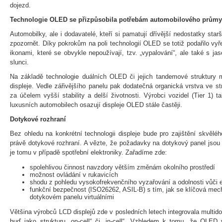
dojezd.
Technologie OLED se přizpůsobila potřebám automobilového průmy
Automobilky, ale i dodavatelé, kteří si pamatují dřívější nedostatky sta
zpozornět. Díky pokrokům na poli technologií OLED se totiž podařilo vy
ikonami, které se obvykle nepoužívají, tzv. „vypalování“, ale také s ja
slunci.
Na základě technologie duálních OLED či jejich tandemové struktury mo
displeje. Vedle zářivějšího panelu pak dodatečná organická vrstva ve st
za účelem vyšší stability a delší životnosti. Výrobci vozidel (Tier 1) t
luxusních automobilech osazují displeje OLED stále častěji.
Dotykové rozhraní
Bez ohledu na konkrétní technologii displeje bude pro zajištění skvěléh
právě dotykové rozhraní. A vězte, že požadavky na dotykový panel jso
je tomu v případě spotřební elektroniky. Zařadíme zde:
spolehlivou činnost navzdory větším změnám okolního prostředí
možnost ovládání v rukavicích
shodu z pohledu vysokofrekvenčního vyzařování a odolnosti vůči 
funkční bezpečnost (ISO26262, ASIL-B) s tím, jak se klíčová mech
dotykovém panelu virtuálními
Většina výrobců LCD displejů zde v posledních letech integrovala multi
buď jako strukturu „on-cell“ či „in-cell“. Vzhledem k tomu, že OLE