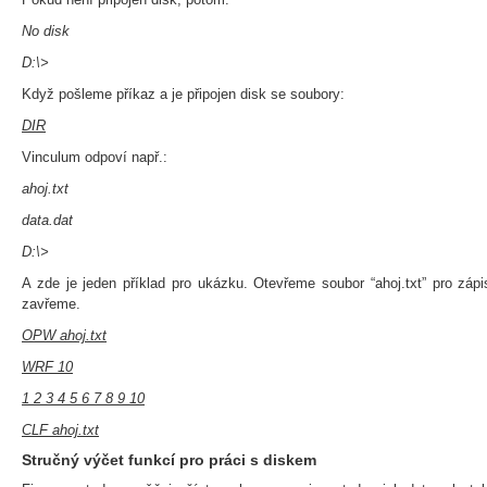
No disk
D:\>
Když pošleme příkaz a je připojen disk se soubory:
DIR
Vinculum odpoví např.:
ahoj.txt
data.dat
D:\>
A zde je jeden příklad pro ukázku. Otevřeme soubor “ahoj.txt” pro záp
zavřeme.
OPW ahoj.txt
WRF 10
1 2 3 4 5 6 7 8 9 10
CLF ahoj.txt
Stručný výčet funkcí pro práci s diskem