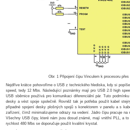
Obr. 1 Připojení čipu Vinculem k procesoru pře
Nejdříve krátce pohovoříme o USB z technického hlediska, kdy si popíšem
speed, tedy 12 Mbs. Následující poznámky mají pro USB 2.0 high speed
USB sběrnice používá pro komunikaci diferenciální pár. Tuto podmínku j
desky a vést spoje společně. Rovněž tak je potřeba použít kabel stejn
případné spojení desky plošných spojů s konektorem v panelu a s kabe
zařízení, čímž minimalizujeme odrazy na vedení. Jádro čipu pracuje na 
Všechny USB čipy, které nám jsou dosud známé, mají vnitřní PLL, a to v
rychlost 480 Mbs se doporučuje použít kvalitní krystal.