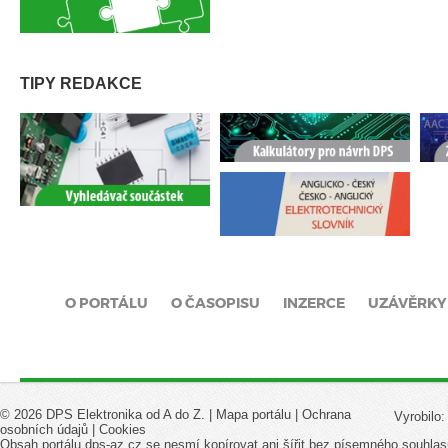
TIPY REDAKCE
O PORTÁLU
O ČASOPISU
INZERCE
UZÁVĚRKY
© 2026 DPS Elektronika od A do Z. |
Mapa portálu
|
Ochrana
Vyrobilo
osobních údajů
|
Cookies
Obsah portálu dps-az.cz se nesmí kopírovat ani šířit bez písemného souhlas