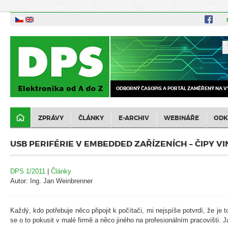
ODBORNÝ ČASOPIS A PORTÁL ZAMĚŘENÝ NA V
ZPRÁVY
ČLÁNKY
E-ARCHIV
WEBINÁŘE
ODK
USB PERIFÉRIE V EMBEDDED ZAŘÍZENÍCH – ČIPY V
DPS 1/2011
|
Články
Autor: Ing. Jan Weinbrenner
Každý, kdo potřebuje něco připojit k počítači, mi nejspíše potvrdí, že je to
se o to pokusit v malé firmě a něco jiného na profesionálním pracovišti. 