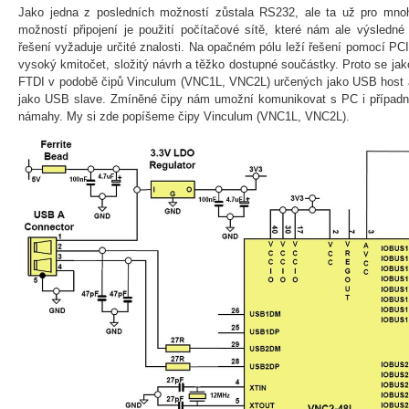
Jako jedna z posledních možností zůstala RS232, ale ta už pro mnoh
možností připojení je použití počítačové sítě, které nám ale výsledné 
řešení vyžaduje určité znalosti. Na opačném pólu leží řešení pomocí PC
vysoký kmitočet, složitý návrh a těžko dostupné součástky. Proto se jak
FTDI v podobě čipů Vinculum (VNC1L, VNC2L) určených jako USB host
jako USB slave. Zmíněné čipy nám umožní komunikovat s PC i přípa
námahy. My si zde popíšeme čipy Vinculum (VNC1L, VNC2L).