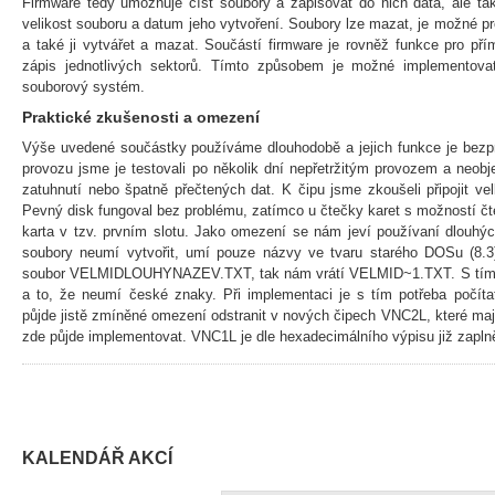
Firmware tedy umožňuje číst soubory a zapisovat do nich data, ale také
velikost souboru a datum jeho vytvoření. Soubory lze mazat, je možné p
a také ji vytvářet a mazat. Součástí firmware je rovněž funkce pro pří
zápis jednotlivých sektorů. Tímto způsobem je možné implementov
souborový systém.
Praktické zkušenosti a omezení
Výše uvedené součástky používáme dlouhodobě a jejich funkce je bez
provozu jsme je testovali po několik dní nepřetržitým provozem a neob
zatuhnutí nebo špatně přečtených dat. K čipu jsme zkoušeli připojit ve
Pevný disk fungoval bez problému, zatímco u čtečky karet s možností čt
karta v tzv. prvním slotu. Jako omezení se nám jeví používaní dlouhý
soubory neumí vytvořit, umí pouze názvy ve tvaru starého DOSu (8.3
soubor VELMIDLOUHYNAZEV.TXT, tak nám vrátí VELMID~1.TXT. S tím so
a to, že neumí české znaky. Při implementaci je s tím potřeba počít
půjde jistě zmíněné omezení odstranit v nových čipech VNC2L, které maj
zde půjde implementovat. VNC1L je dle hexadecimálního výpisu již zapln
KALENDÁŘ AKCÍ