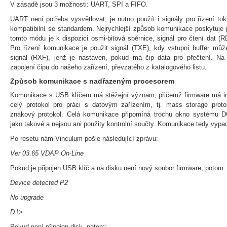
V zásadě jsou 3 možnosti: UART, SPI a FIFO.
UART není potřeba vysvětlovat, je nutno použít i signály pro řízení to
kompatibilní se standardem. Nejrychlejší způsob komunikace poskytuje
tomto módu je k dispozici osmi-bitová sběrnice, signál pro čtení dat (R
Pro řízení komunikace je použit signál (TXE), kdy vstupní buffer může
signál (RXF), jenž je nastaven, pokud má čip data pro přečtení. Na 
zapojení čipu do našeho zařízení, převzatého z katalogového listu.
Způsob komunikace s nadřazeným procesorem
Komunikace s USB klíčem má stěžejní význam, přičemž firmware má i
celý protokol pro práci s datovým zařízením, tj. mass storage proto
znakový protokol. Celá komunikace připomíná trochu okno systému D
jako takové a nejsou ani použity kontrolní součty. Komunikace tedy vypad
Po resetu nám Vinculum pošle následující zprávu:
Ver 03.65 VDAP On-Line
Pokud je připojen USB klíč a na disku není nový soubor firmware, potom:
Device detected P2
No upgrade
D:\>
Pokud není připojen disk, potom: