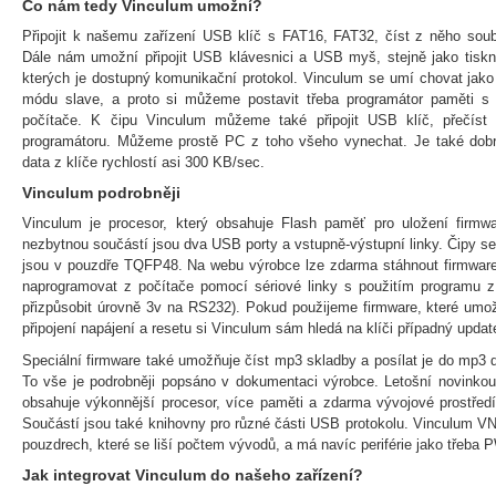
Co nám tedy Vinculum umožní?
Připojit k našemu zařízení USB klíč s FAT16, FAT32, číst z něho soub
Dále nám umožní připojit USB klávesnici a USB myš, stejně jako tiskn
kterých je dostupný komunikační protokol. Vinculum se umí chovat jako
módu slave, a proto si můžeme postavit třeba programátor paměti s
počítače. K čipu Vinculum můžeme také připojit USB klíč, přečís
programátoru. Můžeme prostě PC z toho všeho vynechat. Je také dobr
data z klíče rychlostí asi 300 KB/sec.
Vinculum podrobněji
Vinculum je procesor, který obsahuje Flash paměť pro uložení firm
nezbytnou součástí jsou dva USB porty a vstupně-výstupní linky. Čipy s
jsou v pouzdře TQFP48. Na webu výrobce lze zdarma stáhnout firmware 
naprogramovat z počítače pomocí sériové linky s použitím programu
přizpůsobit úrovně 3v na RS232). Pokud použijeme firmware, které umož
připojení napájení a resetu si Vinculum sám hledá na klíči případný updat
Speciální firmware také umožňuje číst mp3 skladby a posílat je do mp3 
To vše je podrobněji popsáno v dokumentaci výrobce. Letošní novinkou
obsahuje výkonnější procesor, více paměti a zdarma vývojové prostředí 
Součástí jsou také knihovny pro různé části USB protokolu. Vinculum V
pouzdrech, které se liší počtem vývodů, a má navíc periférie jako třeba
Jak integrovat Vinculum do našeho zařízení?