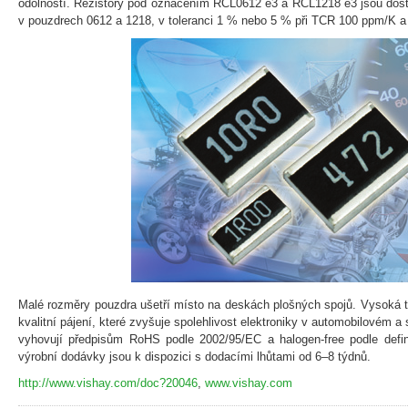
odolností. Rezistory pod označením RCL0612 e3 a RCL1218 e3 jsou dos
v pouzdrech 0612 a 1218, v toleranci 1 % nebo 5 % při TCR 100 ppm/K 
Malé rozměry pouzdra ušetří místo na deskách plošných spojů. Vysoká te
kvalitní pájení, které zvyšuje spolehlivost elektroniky v automobilovém 
vyhovují předpisům RoHS podle 2002/95/EC a halogen-free podle defi
výrobní dodávky jsou k dispozici s dodacími lhůtami od 6–8 týdnů.
http://www.vishay.com/doc?20046
,
www.vishay.com