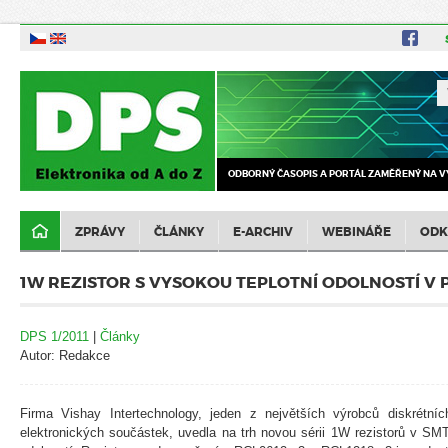
ODBORNÝ ČASOPIS A PORTÁL ZAMĚŘENÝ NA V
ZPRÁVY
ČLÁNKY
E-ARCHIV
WEBINÁŘE
ODK
1W REZISTOR S VYSOKOU TEPLOTNÍ ODOLNOSTÍ V
DPS 1/2011
|
Články
Autor: Redakce
Firma Vishay Intertechnology, jeden z největších výrobců diskrétní
elektronických součástek, uvedla na trh novou sérii 1W rezistorů v SM