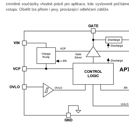
zmíněné součástky vhodné právě pro aplikace, kde vysloveně počítáme
vstupu. Ošetřit lze přitom i jevy, provázející odlehčení zátěže.