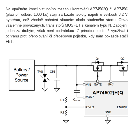
Na opačném konci vstupního rozsahu kontrolérů AP74502Q či AP74502
(platí při odběru 1000 ks) stojí za každé teploty napětí o velikosti 3,2
systému, což vhodně nahrává situacím okolo studeného startu. Obvody
vzájemně provázaných, tranzistorů MOSFET s kanálem typu N. Zapojení 
jeden za druhým, však není podmínkou. Z principu lze totiž využívat i
ochranu proti přepólování či přepěťovou pojistku, kdy nám pokaždé stačí 
FET.