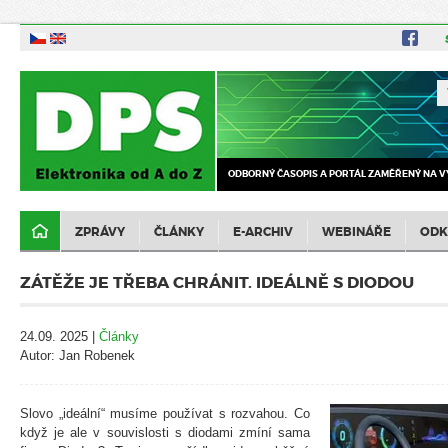
ODBORNÝ ČASOPIS A PORTÁL ZAMĚŘENÝ NA V
ZPRÁVY
ČLÁNKY
E-ARCHIV
WEBINÁŘE
ODK
ZÁTĚŽE JE TŘEBA CHRÁNIT. IDEÁLNĚ S DIODOU
24.09. 2025 |
Články
Autor: Jan Robenek
Slovo „ideální“ musíme používat s rozvahou. Co
když je ale v souvislosti s diodami zmíní sama