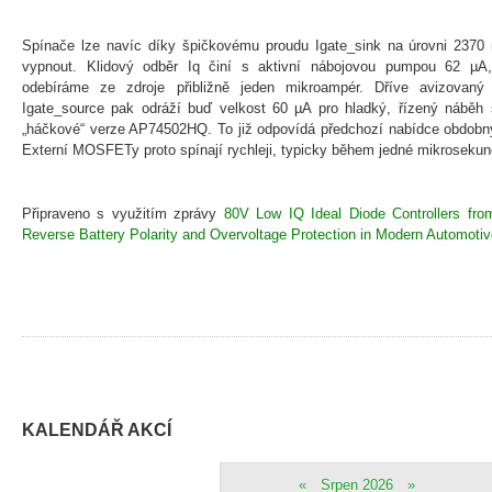
Spínače lze navíc díky špičkovému proudu Igate_sink na úrovni 2370 m
vypnout. Klidový odběr Iq činí s aktivní nábojovou pumpou 62 µA
odebíráme ze zdroje přibližně jeden mikroampér. Dříve avizovaný
Igate_source pak odráží buď velkost 60 µA pro hladký, řízený náběh 
„háčkové“ verze AP74502HQ. To již odpovídá předchozí nabídce obdobný
Externí MOSFETy proto spínají rychleji, typicky během jedné mikrosekun
Připraveno s využitím zprávy
80V Low IQ Ideal Diode Controllers fro
Reverse Battery Polarity and Overvoltage Protection in Modern Automotiv
KALENDÁŘ AKCÍ
«
Srpen 2026
»