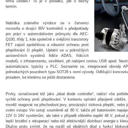
firma Diodes? To je v pořádku, jde o běžný
termín.
Nabídka známého výrobce se v červenci
rozrostla o dvojici 80V kontrolérů s předpoklady
pro práci v automobilovém průmyslu dle AEC-
Q100, třídy 1, kde společně s vnějšími tranzistory
FET zajistí spolehlivou a robustní ochranu proti
přepólování či přepětí. Uplatní se u pokročilých
asistenčních systémů řidiče ADAS, řídicích
modulů, v infotainmentu, osvětlení, při nabíjení cestou USB apod. Neztr
automatizace, typicky u PLC. Seznamte se, integrované obvody 
jednoduchých pouzdrech typu SOT28 s osmi vývody. Odlišující koncovka
proudem, ke kterému se ještě dostaneme.
Prvky, označované též jako „ideal diode controller“, nabízí vše potřeb
rychlé ochrany proti přepólování. V kontextu spínání připojené zátěže,
rovněž reagovat na přechodové jevy, provázející riziková přepětí, nebo j
svém vstupu Vin ustojí souměrně až 80 V, takže při bateriovém napáje
12V či 24V systémům, ale také v případě slibného napětí 48 V, pokud jde
lepší brzdění s rekuperací nebo též efektivnější distribuci energie s kl
Dlužno proto zmínit, že na rozdíl od ideálních diod s funkcí blokov