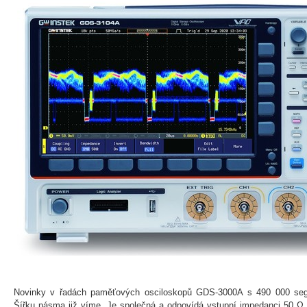
Novinky v řadách paměťových osciloskopů GDS-3000A s 490 000 se
Šířku pásma již víme. Je společná a odpovídá vstupní impedanci 50 Ω.