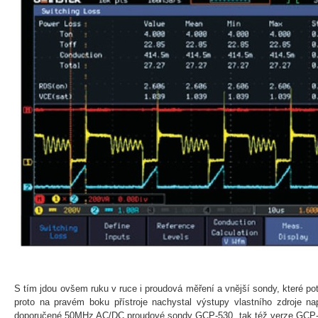
S tím jdou ovšem ruku v ruce i proudová měření a vnější sondy, které pot
proto na pravém boku přístroje nachystal výstupy vlastního zdroje na
doporučené 50MHz AC/DC proudové sondy GCP-530, tak též verze GCP