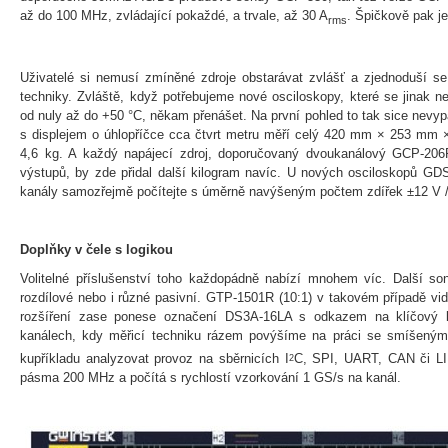
až do 100 MHz, zvládající pokaždé, a trvale, až 30
A
. Špičkově pak je
rms
Uživatelé si nemusí zmíněné zdroje obstarávat zvlášť a zjednoduší se
techniky. Zvláště, když potřebujeme nové osciloskopy, které se jinak n
od nuly až do +50 °C, někam přenášet. Na první pohled to tak sice nevypa
s displejem o úhlopříčce cca čtvrt metru měří celý 420 mm × 253 mm 
4,6 kg. A každý napájecí zdroj, doporučovaný dvoukanálový GCP-206
výstupů, by zde přidal další kilogram navíc. U nových osciloskopů GD
kanály samozřejmě počítejte s úměrně navýšeným počtem zdířek ±12 V 
Doplňky v čele s logikou
Volitelné příslušenství toho každopádně nabízí mnohem víc. Další s
rozdílové nebo i různé pasivní.
GTP-1501R (10:1) v takovém případě vid
rozšíření zase ponese označení DS3A-16LA s odkazem na klíčový lo
kanálech, kdy měřicí techniku rázem povýšíme na práci se smíšenými
kupříkladu analyzovat provoz na sběrnicích
I
C
, SPI, UART, CAN či LIN
2
pásma 200 MHz a počítá s rychlostí vzorkování 1 GS/s na kanál.