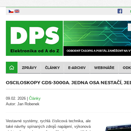
ODBORNÝ ČASOPIS A PORTÁL ZAMĚŘENÝ NA V
ZPRÁVY
ČLÁNKY
E-ARCHIV
WEBINÁŘE
ODK
OSCILOSKOPY GDS-3000A. JEDNA OSA NESTAČÍ, JE
09.02. 2026 |
Články
Autor: Jan Robenek
Vestavné systémy, rychlá číslicová technika, ale
také návrhy spínaných zdrojů napájení, výkonová