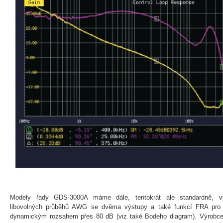
Modely řady GDS-3000A máme dále, tentokrát ale standardně, 
libovolných průběhů AWG se dvěma výstupy a také funkcí FRA pro 
dynamickým rozsahem přes 80 dB (viz také Bodeho diagram). Výrobce