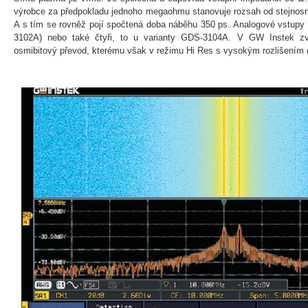
výrobce za předpokladu jednoho megaohmu stanovuje rozsah od stejnos
A s tím se rovněž pojí spočtená doba náběhu 350 ps. Analogové vstupy
3102A) nebo také čtyři, to u varianty GDS-3104A. V GW Instek zvol
osmibitový převod, kterému však v režimu Hi Res s vysokým rozlišením dop