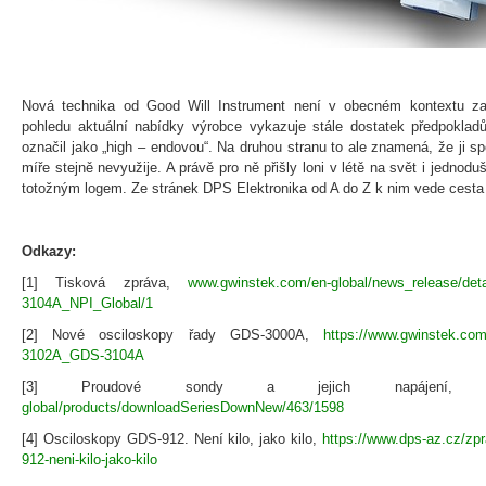
Nová technika od Good Will Instrument není v obecném kontextu z
pohledu aktuální nabídky výrobce vykazuje stále dostatek předpokla
označil jako „high – endovou“. Na druhou stranu to ale znamená, že ji s
míře stejně nevyužije. A právě pro ně přišly loni v létě na svět i jedn
totožným logem. Ze stránek DPS Elektronika od A do Z k nim vede cesta 
Odkazy:
[1] Tisková zpráva,
www.gwinstek.com/en-global/news_release/de
3104A_NPI_Global/1
[2] Nové osciloskopy řady GDS-3000A,
https://www.gwinstek.com
3102A_GDS-3104A
[3] Proudové sondy a jejich napájení
global/products/downloadSeriesDownNew/463/1598
[4] Osciloskopy GDS-912. Není kilo, jako kilo,
https://www.dps-az.cz/zp
912-neni-kilo-jako-kilo