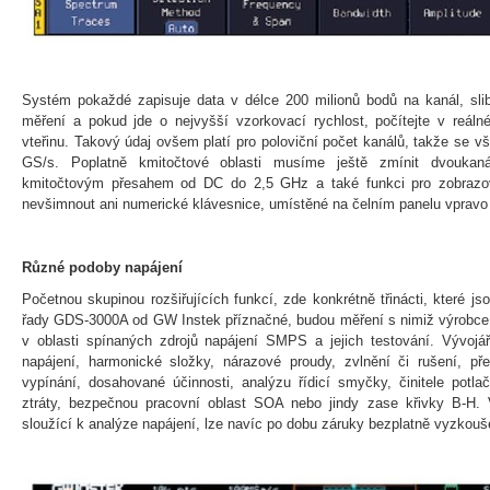
Systém pokaždé zapisuje data v délce 200 milionů bodů na kanál, sli
měření a pokud jde o nejvyšší vzorkovací rychlost, počítejte v reál
vteřinu. Takový údaj ovšem platí pro poloviční počet kanálů, takže se 
GS/s. Poplatně kmitočtové oblasti musíme ještě zmínit dvoukanál
kmitočtovým přesahem od DC do 2,5 GHz a také funkci pro zobrazov
nevšimnout ani numerické klávesnice, umístěné na čelním panelu vpravo
Různé podoby napájení
Početnou skupinou rozšiřujících funkcí, zde konkrétně třinácti, které js
řady GDS-3000A od GW Instek příznačné, budou měření s nimiž výrobce 
v oblasti spínaných zdrojů napájení SMPS a jejich testování. Vývojá
napájení, harmonické složky, nárazové proudy, zvlnění či rušení, p
vypínání, dosahované účinnosti, analýzu řídicí smyčky, činitele potl
ztráty, bezpečnou pracovní oblast SOA nebo jindy zase křivky B-H. 
sloužící k analýze napájení, lze navíc po dobu záruky bezplatně vyzkouš