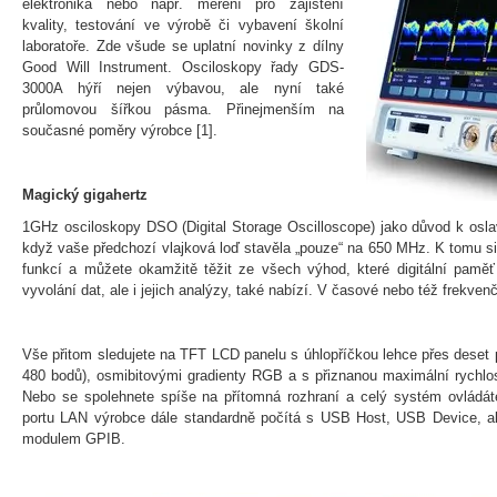
elektronika nebo např. měření pro zajištění
kvality, testování ve výrobě či vybavení školní
laboratoře. Zde všude se uplatní novinky z dílny
Good Will Instrument. Osciloskopy řady GDS-
3000A hýří nejen výbavou, ale nyní také
průlomovou šířkou pásma. Přinejmenším na
současné poměry výrobce [1].
Magický gigahertz
1GHz osciloskopy DSO (Digital Storage Oscilloscope) jako důvod k osl
když vaše předchozí vlajková loď stavěla „pouze“ na 650 MHz. K tomu si
funkcí a můžete okamžitě těžit ze všech výhod, které digitální paměť
vyvolání dat, ale i jejich analýzy, také nabízí. V časové nebo též frekvenč
Vše přitom sledujete na TFT LCD panelu s úhlopříčkou lehce přes deset
480 bodů), osmibitovými gradienty RGB a s přiznanou maximální rychlos
Nebo se spolehnete spíše na přítomná rozhraní a celý systém ovládáte
portu LAN výrobce dále standardně počítá s USB Host, USB Device, ale
modulem GPIB.