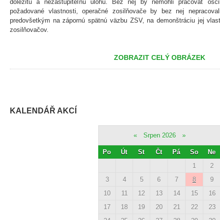
dôležitú a nezastupiteľnú úlohu. Bez nej by nemohli pracovať osci
požadované vlastnosti, operačné zosilňovače by bez nej nepracova
predovšetkým na zápornú spätnú väzbu ZSV, na demonštráciu jej vlastn
zosilňovačov.
ZOBRAZIT CELÝ OBRÁZEK
KALENDÁŘ AKCÍ
«
Srpen 2026
»
Po
Út
St
Čt
Pá
So
Ne
1
2
3
4
5
6
7
8
9
10
11
12
13
14
15
16
17
18
19
20
21
22
23