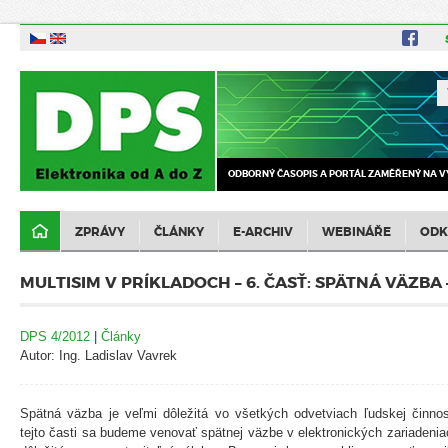
ODBORNÝ ČASOPIS A PORTÁL ZAMĚŘENÝ NA V
ZPRÁVY
ČLÁNKY
E-ARCHIV
WEBINÁŘE
ODK
MULTISIM V PRÍKLADOCH – 6. ČASŤ: SPÄTNÁ VÄZBA 
DPS 4/2012
|
Články
Autor: Ing. Ladislav Vavrek
Spätná väzba je veľmi dôležitá vo všetkých odvetviach ľudskej činnos
tejto časti sa budeme venovať spätnej väzbe v elektronických zariadeni