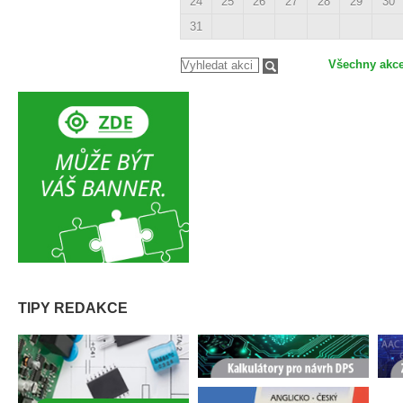
24
25
26
27
28
29
30
31
Všechny akc
TIPY REDAKCE