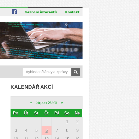
Seznam inzerentů
Kontakt
KALENDÁŘ AKCÍ
«
Srpen 2026
»
Po
Út
St
Čt
Pá
So
Ne
1
2
3
4
5
6
7
8
9