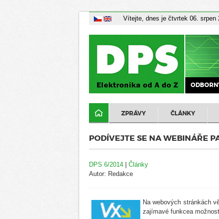
Vítejte, dnes je čtvrtek 06. srpen
ODBORNÝ
ZPRÁVY
ČLÁNKY
PODÍVEJTE SE NA WEBINÁŘE P
DPS 6/2014
|
Články
Autor: Redakce
Na webových stránkách vě
zajímavé funkcea možnost