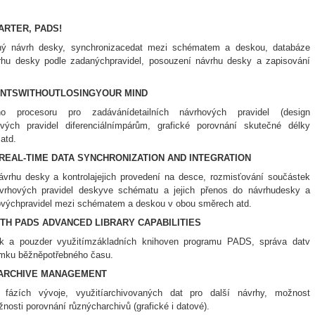
ARTER, PADS!
ný návrh desky, synchronizacedat mezi schématem a deskou, databáze
vrhu desky podle zadanýchpravidel, posouzení návrhu desky a zapisování
INTSWITHOUTLOSINGYOUR MIND
o procesoru pro zadávánídetailních návrhových pravidel (design
hových pravidel diferenciálnímpárům, grafické porovnání skutečné délky
atd.
REAL-TIME DATA SYNCHRONIZATION AND INTEGRATION
vrhu desky a kontrolajejich provedení na desce, rozmisťování součástek
rhových pravidel deskyve schématu a jejich přenos do návrhudesky a
ovýchpravidel mezi schématem a deskou v obou směrech atd.
TH PADS ADVANCED LIBRARY CAPABILITIES
ek a pouzder využitímzákladních knihoven programu PADS, správa datv
omku běžněpotřebného času.
 ARCHIVE MANAGEMENT
fázích vývoje, využitíarchivovaných dat pro další návrhy, možnost
osti porovnání různýcharchivů (grafické i datové).