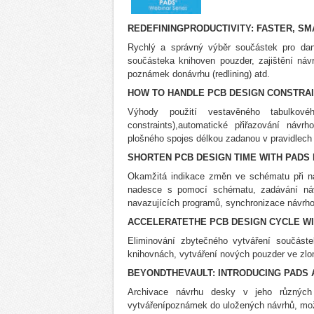
REDEFININGPRODUCTIVITY: FASTER, SM
Rychlý a správný výběr součástek pro da
součásteka knihoven pouzder, zajištění ná
poznámek donávrhu (redlining) atd.
HOW TO HANDLE PCB DESIGN CONSTRA
Výhody použití vestavěného tabulkovéh
constraints),automatické přiřazování návr
plošného spojes délkou zadanou v pravidlech 
SHORTEN PCB DESIGN TIME WITH PADS 
Okamžitá indikace změn ve schématu při ná
nadesce s pomocí schématu, zadávání náv
navazujících programů, synchronizace návrh
ACCELERATETHE PCB DESIGN CYCLE WI
Eliminování zbytečného vytváření součást
knihovnách, vytváření nových pouzder ve zl
BEYONDTHEVAULT: INTRODUCING PADS
Archivace návrhu desky v jeho různých 
vytvářenípoznámek do uložených návrhů, možn