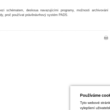
mezi schématem, deskoua navazujícími programy, možnosti archivování
vody, proč používat právěnávrhový systém PADS.
Používáme cook
Tyto webové stránky
vylepšení uživatel