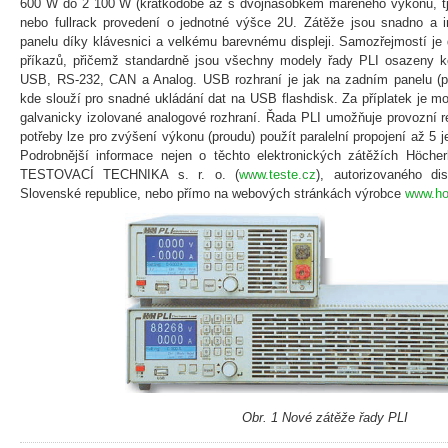
600 W do 2 100 W (krátkodobě až s dvojnásobkem mařeného výkonu, tj
nebo fullrack provedení o jednotné výšce 2U. Zátěže jsou snadno a in
panelu díky klávesnici a velkému barevnému displeji. Samozřejmostí j
příkazů, přičemž standardně jsou všechny modely řady PLI osazeny 
USB, RS-232, CAN a Analog. USB rozhraní je jak na zadním panelu (pr
kde slouží pro snadné ukládání dat na USB flashdisk. Za příplatek je m
galvanicky izolované analogové rozhraní. Řada PLI umožňuje provozní 
potřeby lze pro zvýšení výkonu (proudu) použít paralelní propojení až 5 
Podrobnější informace nejen o těchto elektronických zátěžích Höcher
TESTOVACÍ TECHNIKA s. r. o. (
www.teste.cz
), autorizovaného di
Slovenské republice, nebo přímo na webových stránkách výrobce
www.ho
Obr. 1 Nové zátěže řady PLI