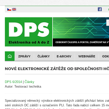
ODBORNÝ ČASOPIS A PORTÁL ZAMĚŘENÝ NA V
ZPRÁVY
ČLÁNKY
E-ARCHIV
WEBINÁŘE
ODK
NOVÉ ELEKTRONICKÉ ZÁTĚŽE OD SPOLEČNOSTI 
DPS 6/2014
|
Články
Autor: Testovací technika
Specializovaný německý výrobce elektronických zátěží přichází letos za
sérií stolních DC zátěží s označením PLI. Tato řada nabízí celkem 15 