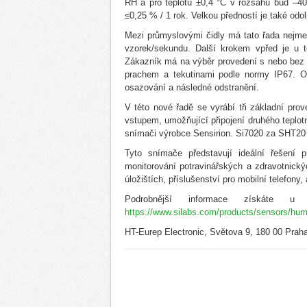
RH a pro teplotu ±0,4 °C v rozsahu buď –40
≤0,25 % / 1 rok. Velkou předností je také odo
Mezi průmyslovými čidly má tato řada nejmenš
vzorek/sekundu. Další krokem vpřed je u t
Zákazník má na výběr provedení s nebo bez f
prachem a tekutinami podle normy IP67. Op
osazování a následné odstranění.
V této nové řadě se vyrábí tři základní p
vstupem, umožňující připojení druhého teplot
snímači výrobce Sensirion. Si7020 za SHT20
Tyto snímače představují ideální řešení pr
monitorování potravinářských a zdravotnick
úložištích, příslušenství pro mobilní telefony,
Podrobnější informace získáte u d
https://www.silabs.com/products/sensors/hum
HT-Eurep Electronic, Světova 9, 180 00 Praha