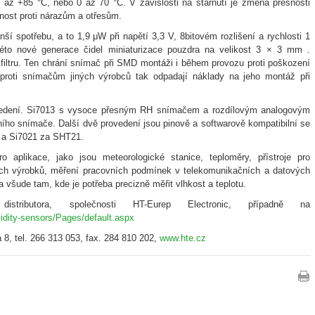
 až +85 °C, nebo 0 až 70 °C. V závislosti na stárnutí je změna přesnosti
lnost proti nárazům a otřesům.
í spotřebu, a to 1,9 μW při napětí 3,3 V, 8bitovém rozlišení a rychlosti 1
éto nové generace čidel miniaturizace pouzdra na velikost 3 × 3 mm .
iltru. Ten chrání snímač při SMD montáži i během provozu proti poškození
roti snímačům jiných výrobců tak odpadají náklady na jeho montáž při
rovedení. Si7013 s vysoce přesným RH snímačem a rozdílovým analogovým
ního snímače. Další dvě provedení jsou pinově a softwarově kompatibilní se
 a Si7021 za SHT21.
o aplikace, jako jsou meteorologické stanice, teploměry, přístroje pro
ých výrobků, měření pracovních podmínek v telekomunikačních a datových
 a všude tam, kde je potřeba precizně měřit vlhkost a teplotu.
istributora, společnosti HT-Eurep Electronic, případně na
idity-sensors/Pages/default.aspx
 8, tel. 266 313 053, fax. 284 810 202,
www.hte.cz