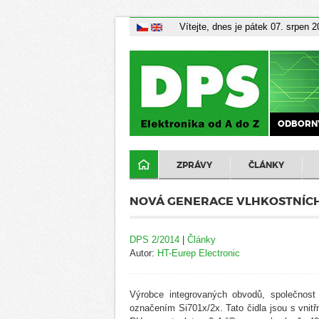
Vítejte, dnes je pátek 07. srpen 
ODBORNÝ
ZPRÁVY
ČLÁNKY
NOVÁ GENERACE VLHKOSTNÍCH 
DPS 2/2014
|
Články
Autor:
HT-Eurep Electronic
Výrobce integrovaných obvodů, společnost 
označením Si701x/2x. Tato čidla jsou s vnitř