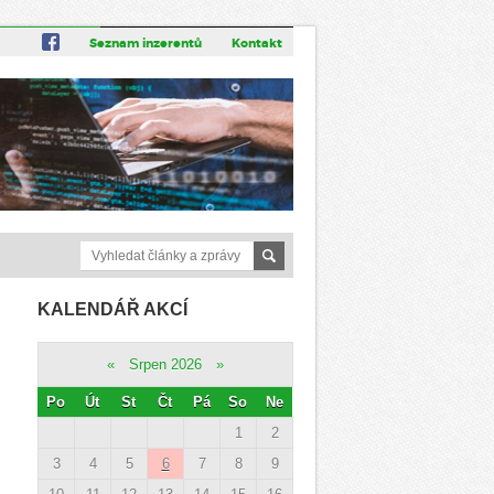
Seznam inzerentů
Kontakt
KALENDÁŘ AKCÍ
«
Srpen 2026
»
Po
Út
St
Čt
Pá
So
Ne
1
2
3
4
5
6
7
8
9