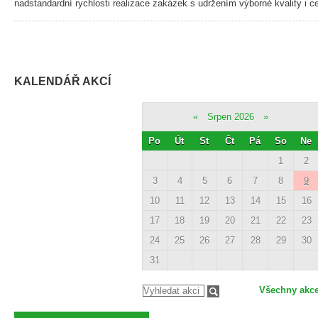
nadstandardní rychlosti realizace zakázek s udržením výborné kvality i 
KALENDÁŘ AKCÍ
«
Srpen 2026
»
Po
Út
St
Čt
Pá
So
Ne
1
2
3
4
5
6
7
8
9
10
11
12
13
14
15
16
17
18
19
20
21
22
23
24
25
26
27
28
29
30
31
Všechny akc