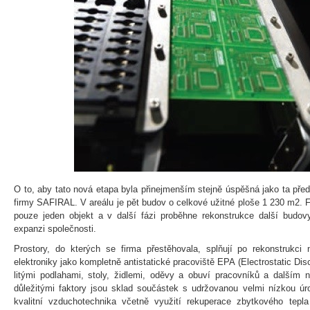
O to, aby tato nová etapa byla přinejmenším stejně úspěšná jako ta pře
firmy SAFIRAL. V areálu je pět budov o celkové užitné ploše 1 230 m2. F
pouze jeden objekt a v další fázi proběhne rekonstrukce další budovy
expanzi společnosti.
Prostory, do kterých se firma přestěhovala, splňují po rekonstrukc
elektroniky jako kompletně antistatické pracoviště EPA (Electrostatic Di
litými podlahami, stoly, židlemi, oděvy a obuví pracovníků a dalším
důležitými faktory jsou sklad součástek s udržovanou velmi nízkou úrov
kvalitní vzduchotechnika včetně využití rekuperace zbytkového tepl