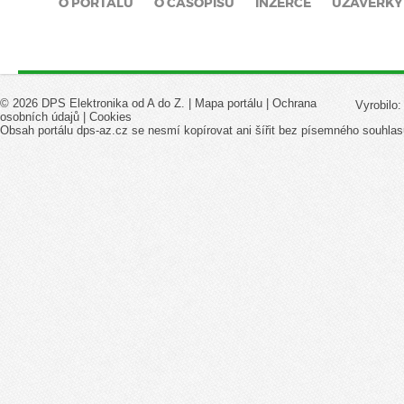
O PORTÁLU
O ČASOPISU
INZERCE
UZÁVĚRKY
© 2026 DPS Elektronika od A do Z. |
Mapa portálu
|
Ochrana
Vyrobilo
osobních údajů
|
Cookies
Obsah portálu dps-az.cz se nesmí kopírovat ani šířit bez písemného souhlas