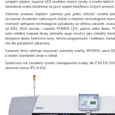
vytápění objektu, úsporné LED osvětlení vlastní výroby a mnoho dalších 
následovat snaha dosáhnout na první stupeň klasifikace čistých prostorů.
Všechna uvedená zlepšení zahrnuta pod „jednu střechu“ nového pů
významné zkvalitnění nabízených služeb a zlepšení technologické úrovně
možností splňujeme technologické požadavky na většinu zakázek, osazu
od 0201, BGA obvody i největší POWER LED, pájíme velké desky Ther
nebo měděný materiál desky plošného spoje sloužící jako chladič), které 
testujeme desky funkčními testy, řešíme programování i kalibrace, komp
vše dle požadavků zákazníka.
Vybavení firmy zahrnuje osazovací automaty značky MYDATA, pece SE
a ostatní standardní stroje a nářadí.
Společnost má zavedený systém managementu kvality dle ČSN EN ISO 90
oborovou normu IPC-A-610.