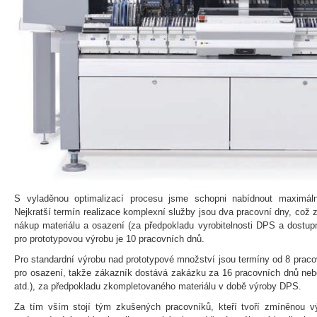
S vyladěnou optimalizací procesu jsme schopni nabídnout maximální
Nejkratší termín realizace komplexní služby jsou dva pracovní dny, což 
nákup materiálu a osazení (za předpokladu vyrobitelnosti DPS a dostup
pro prototypovou výrobu je 10 pracovních dnů.
Pro standardní výrobu nad prototypové množství jsou termíny od 8 praco
pro osazení, takže zákazník dostává zakázku za 16 pracovních dnů neb
atd.), za předpokladu zkompletovaného materiálu v době výroby DPS.
Za tím vším stojí tým zkušených pracovníků, kteří tvoří zmíněnou 