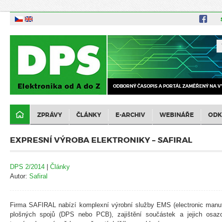
ODBORNÝ ČASOPIS A PORTÁL ZAMĚŘENÝ NA V
ZPRÁVY
ČLÁNKY
E-ARCHIV
WEBINÁŘE
ODK
EXPRESNÍ VÝROBA ELEKTRONIKY – SAFIRAL
DPS 2/2014
|
Články
Autor:
Safiral
Firma SAFIRAL nabízí komplexní výrobní služby EMS (electronic manufa
plošných spojů (DPS nebo PCB), zajištění součástek a jejich osaz