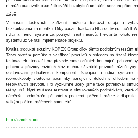
ní může pracovník okamžitě ověřit bezchybné umístění senzorů přímo na
Závěr
V našem testovacím zařízení můžeme testovat stroje a vyba
bezkonkurenčním měřítku. Díky použití hardwaru NI a softwaru LabVIEW 
řídicí a měřicí systém za pouhých šest měsíců. Flexibilita tohoto ře
systému už ve fázi implementace projektu.
Kvalita produktů skupiny KOPEX Group díky těmto podrobným testům tribo
Tento systém pomůže s verifikací produktů s ohledem na řízení život
testovacích stanovišť pro převody ramen důlních kombajnů, pohonné 
pohonů a převody razicích hlav mohou uživatelé provádět různé typy t
sestavování jednotlivých komponent. Napájecí a řídicí systémy 
reprodukovaly skutečné podmínky panující v dolech s ohledem na 
testovaných převodů. Pro výzkumné účely jsme také potřebovali simul
těžby uhlí. Nyní můžeme testovat v simulovaných podmínkách, které dř
náročným podmínkám při práci v podzemí, přičemž máme k dispozici 
velkým počtem měřených parametrů.
http://czech.ni.com