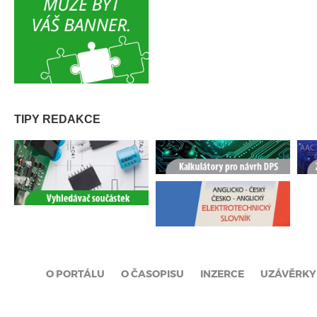
TIPY REDAKCE
O PORTÁLU
O ČASOPISU
INZERCE
UZÁVĚRKY