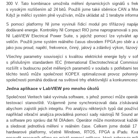
300 V. Tato kombinace umožnila měření dynamických signálů s fre
s vysokým rozlišením až 24 bitů. Použili jsme také sběrnice CAN a Mo
Když je měřicí systém plně využíván, může ukládat až 1 terabyte informa
S pomocí platformy NI jsme vyvinuli řídicí modul pro třífázový napáj
dodávané energie. Kontroléry NI Compact RIO jsme naprogramovali s po
NI LabVIEW Electrical Power Suite, s jejichž pomocí lze vytvářet apl
veličin. Použili jsme systém reálného časus obvodem FPGA pro sběr a 
jako jsou proud, napětí, frekvence, činný, jalový a zdánlivý výkon, fázo
Všechny parametry související s kvalitou elektrické energie byly v sof
s příslušným standardem IEC (International Electrotechnical Commiss
rozšířit v budoucnu počet měřených parametrů v souladu s potřebami te
těchto testů může společnost KOPEX optimalizovat provoz pohonný
společnosti pomáhá dodávat na světové trhy efektivnější a konkurencesc
Jedna aplikace v LabVIEW pro mnoho úkolů
Společnost Veritech také vyvinula software, s jehož pomocí může operát
testovací stanoviště. Vzájemně jsme synchronizovali data získávan
abychom zajistili jejich integritu. Pro analýzu některých typů dat použív
například vibrační analýza prováděná pomocí sady nástrojů NI Sound a
a software pro správu dat NI DIAdem. Operátor může monitorovat každé 
a sledovat jednotlivá měření v reálném čase. Celkem jsme dodali 17
hardwarové platformy, včetně Windows, RTOS, FPGA a iPadu. Kval
posoudit pracovník přímo na místě pomocí aplikace, která zobrazuje měř