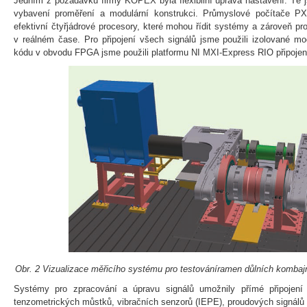
Jedním z požadavků firmy KOPEX byla flexibilní úprava nastavení. Té 
vybavení proměření a modulární konstrukci. Průmyslové počítače PX
efektivní čtyřjádrové procesory, které mohou řídit systémy a zároveň pro
v reálném čase. Pro připojení všech signálů jsme použili izolované m
kódu v obvodu FPGA jsme použili platformu NI MXI-Express RIO připoje
Obr. 2 Vizualizace měřicího systému pro testováníramen důlních komba
Systémy pro zpracování a úpravu signálů umožnily přímé připojení
tenzometrických můstků, vibračních senzorů (IEPE), proudových signálů 