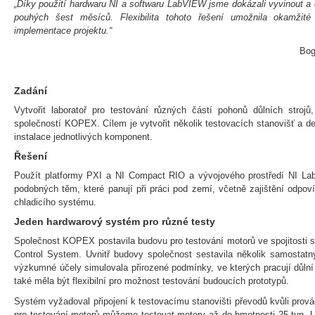
„Díky použití hardwaru NI a softwaru LabVIEW jsme dokázali vyvinout a 
pouhých šest měsíců. Flexibilita tohoto řešení umožnila okamžit
implementace projektu.“
Bog
Zadání
Vytvořit laboratoř pro testování různých částí pohonů důlních strojů
společností KOPEX. Cílem je vytvořit několik testovacích stanovišť a d
instalace jednotlivých komponent.
Řešení
Použít platformy PXI a NI Compact RIO a vývojového prostředí NI L
podobných těm, které panují při práci pod zemí, včetně zajištění odpoví
chladicího systému.
Jeden hardwarový systém pro různé testy
Společnost KOPEX postavila budovu pro testování motorů ve spojitosti 
Control System. Uvnitř budovy společnost sestavila několik samostatn
výzkumné účely simulovala přirozené podmínky, ve kterých pracují důlní
také měla být flexibilní pro možnost testování budoucích prototypů.
Systém vyžadoval připojení k testovacímu stanovišti převodů kvůli prová
pro testování motorů můžeme testovat motory až do hmotnosti 25 tun. U