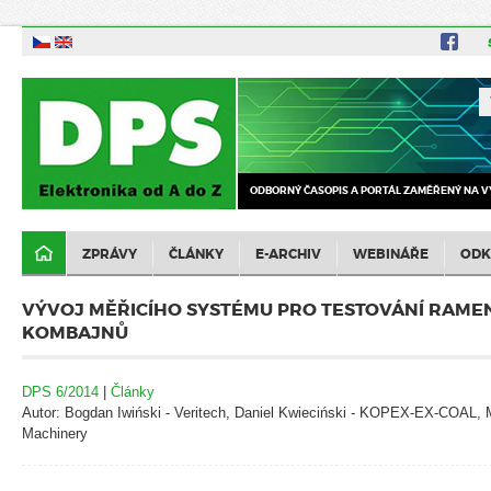
ODBORNÝ ČASOPIS A PORTÁL ZAMĚŘENÝ NA V
ZPRÁVY
ČLÁNKY
E-ARCHIV
WEBINÁŘE
ODK
VÝVOJ MĚŘICÍHO SYSTÉMU PRO TESTOVÁNÍ RAME
KOMBAJNŮ
DPS 6/2014
|
Články
Autor: Bogdan Iwiński - Veritech, Daniel Kwieciński - KOPEX-EX-COAL
Machinery