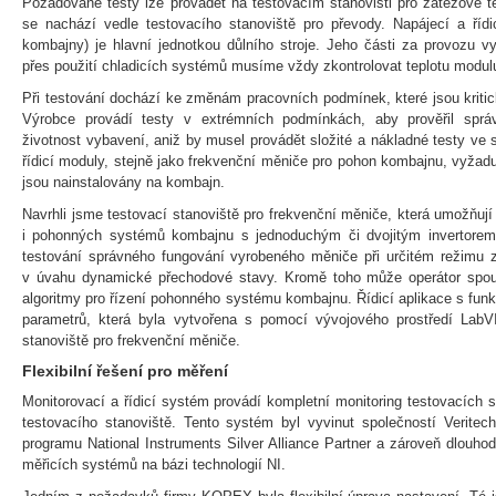
Požadované testy lze provádět na testovacím stanovišti pro zátěžové te
se nachází vedle testovacího stanoviště pro převody. Napájecí a řídi
kombajny) je hlavní jednotkou důlního stroje. Jeho části za provozu vy
přes použití chladicích systémů musíme vždy zkontrolovat teplotu modulu 
Při testování dochází ke změnám pracovních podmínek, které jsou kritic
Výrobce provádí testy v extrémních podmínkách, aby prověřil správ
životnost vybavení, aniž by musel provádět složité a nákladné testy ve 
řídicí moduly, stejně jako frekvenční měniče pro pohon kombajnu, vyžadu
jsou nainstalovány na kombajn.
Navrhli jsme testovací stanoviště pro frekvenční měniče, která umožňuj
i pohonných systémů kombajnu s jednoduchým či dvojitým invertorem.
testování správného fungování vyrobeného měniče při určitém režimu z
v úvahu dynamické přechodové stavy. Kromě toho může operátor spouš
algoritmy pro řízení pohonného systému kombajnu. Řídicí aplikace s funk
parametrů, která byla vytvořena s pomocí vývojového prostředí LabV
stanoviště pro frekvenční měniče.
Flexibilní řešení pro měření
Monitorovací a řídicí systém provádí kompletní monitoring testovacích s
testovacího stanoviště. Tento systém byl vyvinut společností Veritec
programu National Instruments Silver Alliance Partner a zároveň dlouh
měřicích systémů na bázi technologií NI.