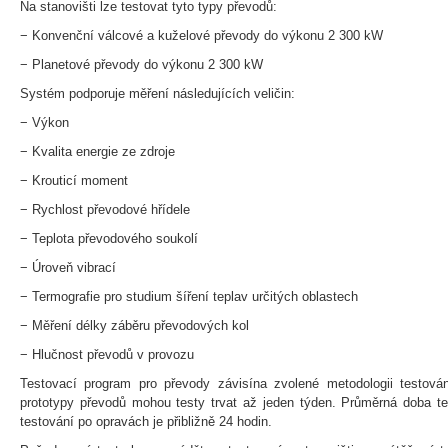
Na stanovišti lze testovat tyto typy převodů:
− Konvenční válcové a kuželové převody do výkonu 2 300 kW
− Planetové převody do výkonu 2 300 kW
Systém podporuje měření následujících veličin:
− Výkon
− Kvalita energie ze zdroje
− Krouticí moment
− Rychlost převodové hřídele
− Teplota převodového soukolí
− Úroveň vibrací
− Termografie pro studium šíření teplav určitých oblastech
− Měření délky záběru převodových kol
− Hlučnost převodů v provozu
Testovací program pro převody závisína zvolené metodologii testová
prototypy převodů mohou testy trvat až jeden týden. Průměrná doba te
testování po opravách je přibližně 24 hodin.