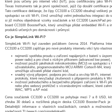
které jsou určeny pro internet věcí (IoT), jsou certifikovány jako W
Texas Instruments tak je první společností, jejíž čip dosáhl certifikace
Tato certifikace deklaruje, že čipy CC3100 a CC3200 obsahují veškerý p
spolupráci se sítí Wi-Fi, čímž umožňují velmi jednoduchou integraci do 
si již mohou objednávat vzorky součástek a kit CC3200 LaunchPad pro 
board CC3100 BoosterPack, který umožňuje přidat embedded Wi-Fi a int
produktů určených pro domácnosti i průmysl.
Co je SimpleLink Wi-Fi?
SimpleLink Wi-Fi byl zaveden počátkem června 2014. Platforma Inte
CC3100 a CC3200 zajišťuje pro nové produkty internetu věcí tyto vlastnos
nejmenší spotřeba proudu u zařízení napájených z baterií s úspor
power radio) a pro chod s nízkým příkonem (advanced low power),
možnost použití jakéhokoli mikrokontroléru (MCU) ve spolupráci s
uživatelského, programovatelného MCU ARM® Cortex®-M4, který j
umožňuje uživateli přidat vlastní kód,
snadný vývoj připojení, podpora pro cloud a on-chip Wi-Fi, interne
protokoly, které nevyžadují zkušenosti s připojením produktu k Wi-
možnost jednoduchého a bezpečného připojení zařízení k Wi-Fi přes
nebo přes webový prohlížeč s vícenásobnými volbami, které zahrn
WAC, WPS a AP mód.
Cena součástek CC3100 a CC3200 se pohybuje mezi 7 a 8 USD, kit
zhruba 30 dolarů a rozšířená plug-in deska CC3100 Booster-Pack je 
Detailnější informace o vlastních součástkách, cenách a možnoste
společnosti TI (www.ti.com/simplelinkwifi).