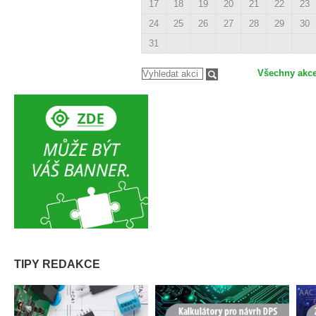
17
18
19
20
21
22
23
24
25
26
27
28
29
30
31
Všechny akc
TIPY REDAKCE