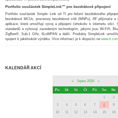
Portfolio součástek SimpleLink™ pro bezdrátové připojení
Portfolio součástek Simple- Link od TI pro řešení bezdrátového připoje
bezdrátové MCUs, procesory bezdrátové sítě (WNPs), RF přijímače a
aplikace, které umožňují vývoj a připojení čehokoliv k internetu věcí.
standardů a vyhovují zavedeným technologiím, jakými jsou Wi-Fi®, Blu
ZigBee®, Sub-1 GHz, 6LoWPAN a další. Produkty SimpleLink umožňuj
spojení k jakémukoli výrobku. Více informací je k dispozici na
www.ti.com
KALENDÁŘ AKCÍ
«
Srpen 2026
»
Po
Út
St
Čt
Pá
So
Ne
1
2
3
4
5
6
7
8
9
10
11
12
13
14
15
16