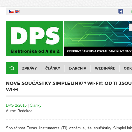
ODBORNÝ ČASOPIS A PORTÁL ZAMĚŘENÝ NA V
ZPRÁVY
ČLÁNKY
E-ARCHIV
WEBINÁŘE
ODK
NOVÉ SOUČÁSTKY SIMPLELINK™ WI-FI® OD TI JSO
WI-FI
DPS 2/2015
|
Články
Autor: Redakce
Společnost Texas Instruments (TI) oznámila, že součástky SimpleL