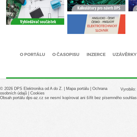
O PORTÁLU
O ČASOPISU
INZERCE
UZÁVĚRKY
© 2026 DPS Elektronika od A do Z. |
Mapa portálu
|
Ochrana
Vyrobilo
osobních údajů
|
Cookies
Obsah portálu dps-az.cz se nesmí kopírovat ani šířit bez písemného souhlas