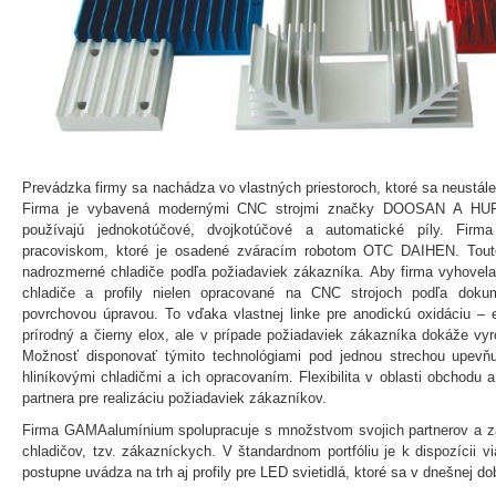
Prevádzka firmy sa nachádza vo vlastných priestoroch, ktoré sa neustál
Firma je vybavená modernými CNC strojmi značky DOOSAN A HURC
používajú jednokotúčové, dvojkotúčové a automatické píly. Firma
pracoviskom, ktoré je osadené zváracím robotom OTC DAIHEN. Touto
nadrozmerné chladiče podľa požiadaviek zákazníka. Aby firma vyhovel
chladiče a profily nielen opracované na CNC strojoch podľa doku
povrchovou úpravou. To vďaka vlastnej linke pre anodickú oxidáciu – 
prírodný a čierny elox, ale v prípade požiadaviek zákazníka dokáže vyr
Možnosť disponovať týmito technológiami pod jednou strechou upevňu
hliníkovými chladičmi a ich opracovaním. Flexibilita v oblasti obchodu 
partnera pre realizáciu požiadaviek zákazníkov.
Firma GAMAalumínium spolupracuje s množstvom svojich partnerov a zá
chladičov, tzv. zákazníckych. V štandardnom portfóliu je k dispozícii 
postupne uvádza na trh aj profily pre LED svietidlá, ktoré sa v dnešnej dob