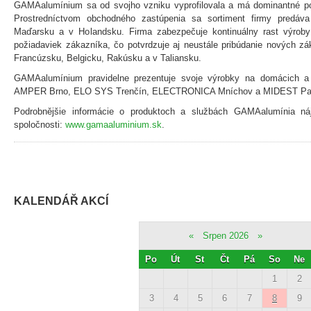
GAMAalumínium sa od svojho vzniku vyprofilovala a má dominantné po
Prostredníctvom obchodného zastúpenia sa sortiment firmy predáva
Maďarsku a v Holandsku. Firma zabezpečuje kontinuálny rast výroby
požiadaviek zákazníka, čo potvrdzuje aj neustále pribúdanie nových z
Francúzsku, Belgicku, Rakúsku a v Taliansku.
GAMAalumínium pravidelne prezentuje svoje výrobky na domácich a
AMPER Brno, ELO SYS Trenčín, ELECTRONICA Mníchov a MIDEST Par
Podrobnějšie informácie o produktoch a službách GAMAalumínia ná
spoločnosti:
www.gamaaluminium.sk
.
KALENDÁŘ AKCÍ
«
Srpen 2026
»
Po
Út
St
Čt
Pá
So
Ne
1
2
3
4
5
6
7
8
9