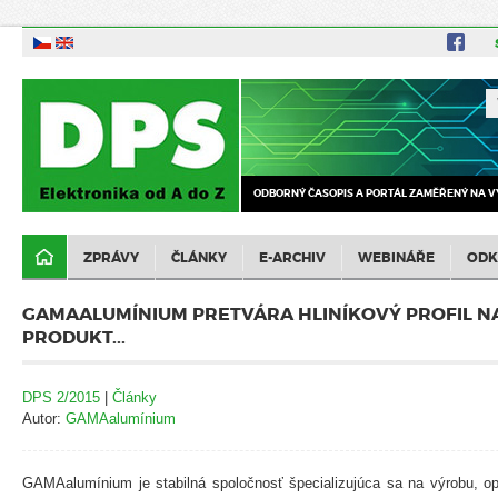
ODBORNÝ ČASOPIS A PORTÁL ZAMĚŘENÝ NA V
ZPRÁVY
ČLÁNKY
E-ARCHIV
WEBINÁŘE
ODK
GAMAALUMÍNIUM PRETVÁRA HLINÍKOVÝ PROFIL 
PRODUKT...
DPS 2/2015
|
Články
Autor:
GAMAalumínium
GAMAalumínium je stabilná spoločnosť špecializujúca sa na výrobu, op