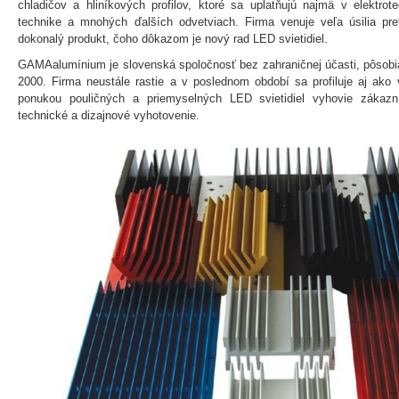
chladičov a hliníkových profilov, ktoré sa uplatňujú najmä v elektrot
technike a mnohých ďalších odvetviach. Firma venuje veľa úsilia pret
dokonalý produkt, čoho dôkazom je nový rad LED svietidiel.
GAMAalumínium je slovenská spoločnosť bez zahraničnej účasti, pôsobi
2000. Firma neustále rastie a v poslednom období sa profiluje aj ako 
ponukou pouličných a priemyselných LED svietidiel vyhovie zákazní
technické a dizajnové vyhotovenie.