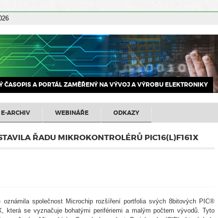
2026
 ČASOPIS A PORTÁL ZAMĚŘENÝ NA VÝVOJ A VÝROBU ELEKTRONIKY
E-ARCHIV
WEBINÁŘE
ODKAZY
TAVILA ŘADU MIKROKONTROLÉRŮ PIC16(L)F161X
 oznámila společnost Microchip rozšíření portfolia svých 8bitových PIC®
X, která se vyznačuje bohatými perifériemi a malým počtem vývodů. Tyto