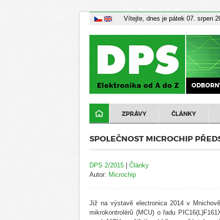
Vítejte, dnes je pátek 07. srpen 
ODBORNÝ
ZPRÁVY
ČLÁNKY
SPOLEČNOST MICROCHIP PŘEDS
DPS 2/2015
|
Články
Autor:
Microchip
Již na výstavě electronica 2014 v Mnichově
mikrokontrolérů (MCU) o řadu PIC16(L)F161