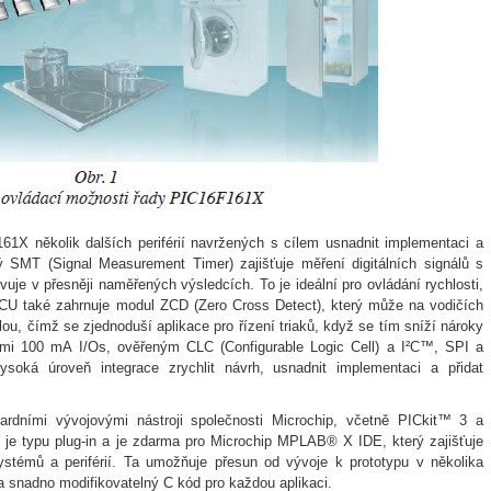
několik dalších periférií navržených s cílem usnadnit implementaci a
ý SMT (Signal Measurement Timer) zajišťuje měření digitálních signálů s
uje v přesněji naměřených výsledcích. To je ideální pro ovládání rychlosti,
CU také zahrnuje modul ZCD (Zero Cross Detect), který může na vodičích
ou, čímž se zjednoduší aplikace pro řízení triaků, když se tím sníží nároky
mi 100 mA I/Os, ověřeným CLC (Configurable Logic Cell) a I²C™, SPI a
oká úroveň integrace zrychlit návrh, usnadnit implementaci a přidat
rdními vývojovými nástroji společnosti Microchip, včetně PICkit™ 3 a
 typu plug-in a je zdarma pro Microchip MPLAB® X IDE, který zajišťuje
ystémů a periférií. Ta umožňuje přesun od vývoje k prototypu v několika
a snadno modifikovatelný C kód pro každou aplikaci.