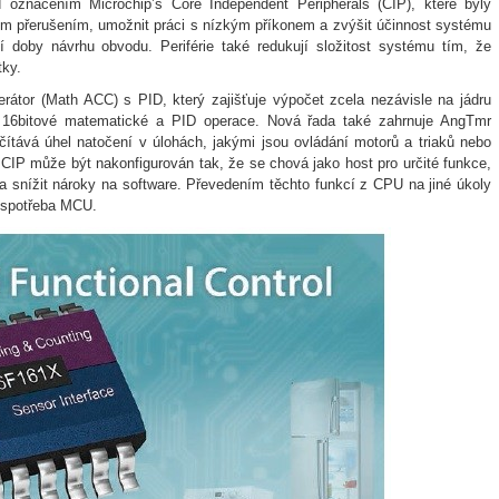
označením Microchip’s Core Independent Peripherals (CIP), které byly
ím přerušením, umožnit práci s nízkým příkonem a zvýšit účinnost systému
 doby návrhu obvodu. Periférie také redukují složitost systému tím, že
tky.
tor (Math ACC) s PID, který zajišťuje výpočet zcela nezávisle na jádru
t 16bitové matematické a PID operace. Nová řada také zahrnuje AngTmr
čítává úhel natočení v úlohách, jakými jsou ovládání motorů a triaků nebo
CIP může být nakonfigurován tak, že se chová jako host pro určité funkce,
a snížit nároky na software. Převedením těchto funkcí z CPU na jiné úkoly
á spotřeba MCU.