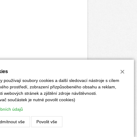
×
ies
 používají soubory cookies a další sledovací nástroje s cílem
ského prostředí, zobrazení přizpůsobeného obsahu a reklam,
i webových stránek a zjištění zdroje návštěvnosti.
vač součástek je nutné povolit cookies)
ĚRKY
POKYNY PRO AUTORY
PŘEDPLATNÉ
obních údajů
Vyrobilo:
CLIQUO
&
Binteractive
dmítnout vše
Povolit vše