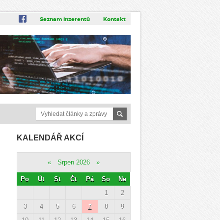
Seznam inzerentů
Kontakt
KALENDÁŘ AKCÍ
«
Srpen 2026
»
Po
Út
St
Čt
Pá
So
Ne
1
2
3
4
5
6
7
8
9