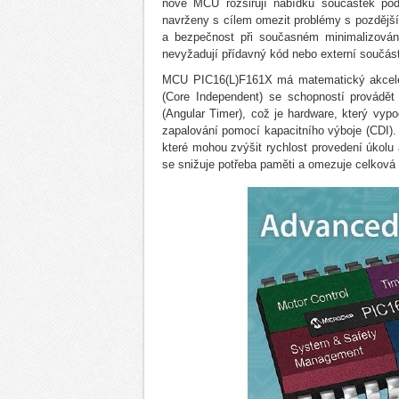
nové MCU rozšiřují nabídku součástek pod 
navrženy s cílem omezit problémy s pozdějš
a bezpečnost při současném minimalizování
nevyžadují přídavný kód nebo externí součás
MCU PIC16(L)F161X má matematický akcelerá
(Core Independent) se schopností provádě
(Angular Timer), což je hardware, který vypo
zapalování pomocí kapacitního výboje (CDI). 
které mohou zvýšit rychlost provedení úkolu 
se snižuje potřeba paměti a omezuje celkov