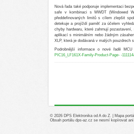
Nová řada také podporuje implementaci bezpe
safe v kombinaci s WWDT (Windowed Watc
předdefinovaných limitů s cílem zlepšit 
detekuje a projíždí paměť za účelem vyhled
chyby hardwaru, které zahrnují pozastavení,
aplikací s minimálním nebo žádným zásahem
XLP, která je dodávaná v malých pouzdrech s
Podrobnější informace o nové řadě MCU
PIC16_LF161X-Family-Product-Page- -111114
© 2026 DPS Elektronika od A do Z. |
Mapa portá
Obsah portálu dps-az.cz se nesmí kopírovat ani