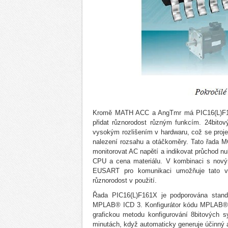
Kromě MATH ACC a AngTmr má PIC16(L)F161X 
přidat různorodost různým funkcím. 24bitov
vysokým rozlišením v hardwaru, což se projev
nalezení rozsahu a otáčkoměry. Tato řada M
monitorovat AC napětí a indikovat průchod nul
CPU a cena materiálu. V kombinaci s nový
EUSART pro komunikaci umožňuje tato vys
různorodost v použití.
Řada PIC16(L)F161X je podporována standa
MPLAB® ICD 3. Konfigurátor kódu MPLAB® je
grafickou metodu konfigurování 8bitových s
minutách, když automaticky generuje účinný 