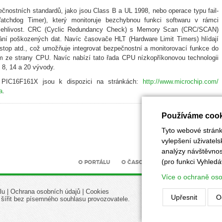
čnostních standardů, jako jsou Class B a UL 1998, nebo operace typu fail-
hdog Timer), který monitoruje bezchybnou funkci softwaru v rámci
spolehlivost. CRC (Cyclic Redundancy Check) s Memory Scan (CRC/SCAN)
ání poškozených dat. Navíc časovače HLT (Hardware Limit Timers) hlídají
 stop atd., což umožňuje integrovat bezpečnostní a monitorovací funkce do
 ze strany CPU. Navíc nabízí tato řada CPU nízkopříkonovou technologii
 8, 14 a 20 vývody.
 PIC16F161X jsou k dispozici na stránkách:
http://www.microchip.com/
a
.
Používáme cook
Tyto webové stránky
vylepšení uživatel
analýzy návštěvnost
(pro funkci Vyhledá
O PORTÁLU
O ČASOPISU
INZERCE
UZÁV
Více o ochraně os
lu
|
Ochrana osobních údajů
|
Cookies
Upřesnit
O
 šířit bez písemného souhlasu provozovatele.