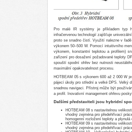
Pro malé IR systémy je příkladem typ 
infračervenou technologií zajišťuje univerzá
proto se snadno čistí. Využití nalezne v řa
výkonem 50–500 W. Pomocí intuitivního menu 
výkonem, konstantní teplotou a profilem) sn
zařízení pro dosažení požadované teploty 
spouští spodní ohřev bez nutnosti neustáléh
maximální opakovatelnost procesu.
HOTBEAM 05 s výkonem 600 až 2 000 W je ur
pájecí úkoly pro střední a velké DPS. Velký d
snadnou navigaci. Přístroj může být používán
a profil. Inovativní management ohřevu poskyt
Dalšími představiteli jsou hybridní sp
HOTBEAM 08 s nastavitelnou velikost
vhodný zejména pro předehřívací práce
homogenní rozložení teploty a plynulá 
HOTBEAM 09 s nastavitelnou velikost
vhodný zejména pro předehřívací prác