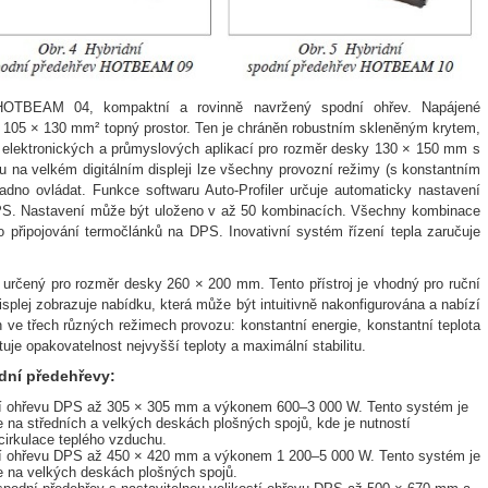
HOTBEAM 04, kompaktní a rovinně navržený spodní ohřev. Napájené
lní 105 × 130 mm² topný prostor. Ten je chráněn robustním skleněným krytem,
dě elektronických a průmyslových aplikací pro rozměr desky 130 × 150 mm s
na velkém digitálním displeji lze všechny provozní režimy (s konstantním
adno ovládat. Funkce softwaru Auto-Profiler určuje automaticky nastavení
DPS. Nastavení může být uloženo v až 50 kombinacích. Všechny kombinace
o připojování termočlánků na DPS. Inovativní systém řízení tepla zaručuje
čený pro rozměr desky 260 × 200 mm. Tento přístroj je vhodný pro ruční
isplej zobrazuje nabídku, která může být intuitivně nakonfigurována a nabízí
 ve třech různých režimech provozu: konstantní energie, konstantní teplota
uje opakovatelnost nejvyšší teploty a maximální stabilitu.
odní předehřevy:
í ohřevu DPS až 305 × 305 mm a výkonem 600–3 000 W. Tento systém je
 na středních a velkých deskách plošných spojů, kde je nutností
cirkulace teplého vzduchu.
í ohřevu DPS až 450 × 420 mm a výkonem 1 200–5 000 W. Tento systém je
e na velkých deskách plošných spojů.