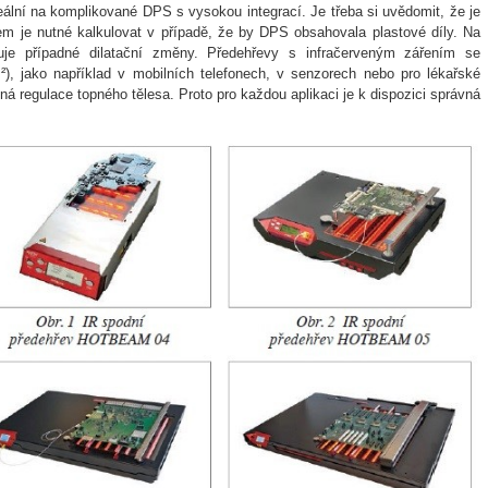
deální na komplikované DPS s vysokou integrací. Je třeba si uvědomit, že je
em je nutné kalkulovat v případě, že by DPS obsahovala plastové díly. Na
nuje případné dilatační změny. Předehřevy s infračerveným zářením se
, jako například v mobilních telefonech, v senzorech nebo pro lékařské
á regulace topného tělesa. Proto pro každou aplikaci je k dispozici správná