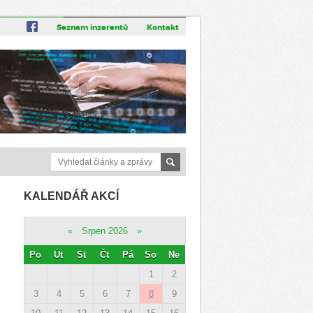
Seznam inzerentů
Kontakt
KALENDÁŘ AKCÍ
«
Srpen 2026
»
Po
Út
St
Čt
Pá
So
Ne
1
2
3
4
5
6
7
8
9