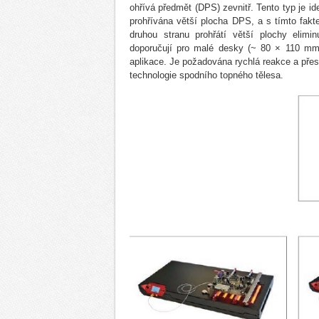
ohřívá předmět (DPS) zevnitř. Tento typ je i
prohřívána větší plocha DPS, a s tímto fakt
druhou stranu prohřátí větší plochy elimi
doporučují pro malé desky (~ 80 × 110 mm²)
aplikace. Je požadována rychlá reakce a přesn
technologie spodního topného tělesa.