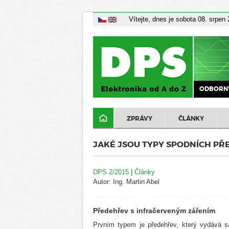
Vítejte, dnes je sobota 08. srpen
ODBORNÝ
ZPRÁVY
ČLÁNKY
JAKÉ JSOU TYPY SPODNÍCH P
DPS 2/2015
|
Články
Autor: Ing. Martin Abel
Předehřev s infračerveným zářením
Prvním typem je předehřev, který vydává sá