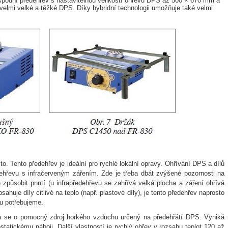
odní předehřev s nastavitelnou velikostí ohřevu DPS až 500 × 670 mm a
elmi velké a těžké DPS. Díky hybridní technologii umožňuje také velmi
. Tento předehřev je ideální pro rychlé lokální opravy. Ohřívání DPS a dílů
hřevu s infračerveným zářením. Zde je třeba dbát zvýšené pozornosti na
způsobit pnutí (u infrapředehřevu se zahřívá velká plocha a záření ohřívá
huje díly citlivé na teplo (např. plastové díly), je tento předehřev naprosto
ou potřebujeme.
 se o pomocný zdroj horkého vzduchu určený na předehřátí DPS. Vyniká
tatickému náboji. Další vlastností je rychlý ohřev v rozsahu teplot 120 až