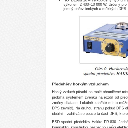
HOTBEAM 10 – Velkoplošný hybridní sp
výkonem 2 400–10 000 W. Určený pro v
jemný ohřev tenkých a měkkých DPS.
Předehřev horkým vzduchem
Horký vzduch působí na malé ohraničené místo
probíhá systémem zvenku na rozdíl od přede
změny dilatace. Lokálně zahřáté místo může 
DPS zevnitř). Na druhou stranu pokud DPS obsa
ideální – zahřívá se pouze ta část DPS, kter
ESD spodní předehřev Hakko FR-830. Jedná
kompaktní konstrukcí bezpečnou vůči elektros