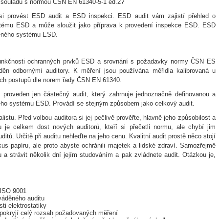
 v souladu s normou ČSN EN 61340-5-1 ed.2?
si provést ESD audit a ESD inspekci. ESD audit vám zajistí přehled o
tému ESD a může sloužit jako příprava k provedení inspekce ESD. ESD
deného systému ESD.
a funkčnosti ochranných prvků ESD a srovnání s požadavky normy ČSN ES
ěn odbornými auditory. K měření jsou používána měřidla kalibrovaná u
cích postupů dle norem řady ČSN EN 61340.
roveden jen částečný audit, který zahrnuje jednoznačně definovanou a
ného systému ESD. Provádí se stejným způsobem jako celkový audit.
istu. Před volbou auditora si jej pečlivě prověřte, hlavně jeho způsobilost a
u je celkem dost nových auditorů, kteří si přečetli normu, ale chybí jim
itů. Určitě při auditu nehleďte na jeho cenu. Kvalitní audit prostě něco stojí
 kus papíru, ale proto abyste ochránili majetek a lidské zdraví. Samozřejmě
u a strávit několik dní jejím studováním a pak zvládnete audit. Otázkou je,
u ISO 9001
váděného auditu
ti elektrostatiky
 pokryjí celý rozsah požadovaných měření