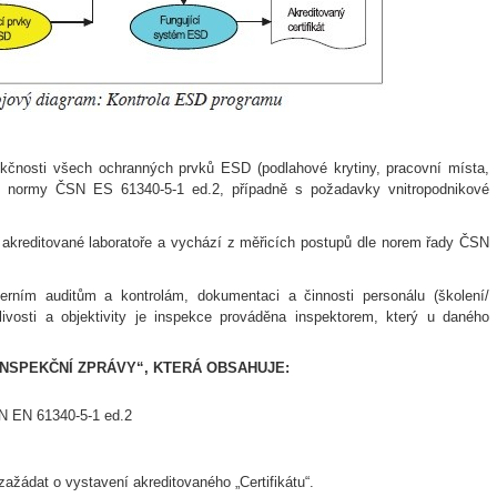
unkčnosti všech ochranných prvků ESD (podlahové krytiny, pracovní místa,
ky normy ČSN ES 61340-5-1 ed.2, případně s požadavky vnitropodnikové
 akreditované laboratoře a vychází z měřicích postupů dle norem řady ČSN
erním auditům a kontrolám, dokumentaci a činnosti personálu (školení/
ivosti a objektivity je inspekce prováděna inspektorem, který u daného
INSPEKČNÍ ZPRÁVY“, KTERÁ OBSAHUJE:
N EN 61340-5-1 ed.2
ažádat o vystavení akreditovaného „Certifikátu“.