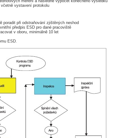
t jednotlivých měření a následně výpočet konečného výsledku
 včetně vystavení protokolu
poradit při odstraňování zjištěných neshod
nitřní předpis ESD pro dané pracoviště
racovat v oboru, minimálně 10 let
tému ESD.