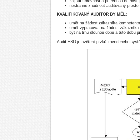
zajistit správnost a potřebnou četnos
nestranně zhodnotit auditovaný prostor
KVALIFIKOVANÝ AUDITOR BY MĚL:
umět na žádost zákazníka kompetentně 
umět vypracovat na žádost zákazníka v
být na trhu dlouhou dobu a tuto dobu p
Audit ESD je ověření prvků zavedeného sys