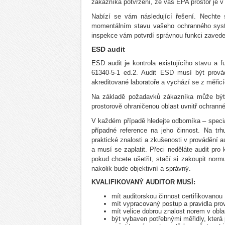
zákazníka potvrzení, že váš EPA prostor je
Nabízí se vám následující řešení. Nechte 
momentálním stavu vašeho ochranného sys
inspekce vám potvrdí správnou funkci zave
ESD audit
ESD audit je kontrola existujícího stavu 
61340-5-1 ed.2. Audit ESD musí být provád
akreditované laboratoře a vychází se z měři
Na základě požadavků zákazníka může být p
prostorově ohraničenou oblast uvnitř ochran
V každém případě hledejte odborníka – special
případné reference na jeho činnost. Na trh
praktické znalosti a zkušenosti v provádění aud
a musí se zaplatit. Přeci neděláte audit pro
pokud chcete ušetřit, stačí si zakoupit norm
nakolik bude objektivní a správný.
KVALIFIKOVANÝ AUDITOR MUSÍ:
mít auditorskou činnost certifikovano
mít vypracovaný postup a pravidla pro
mít velice dobrou znalost norem v oblas
být vybaven potřebnými měřidly, která