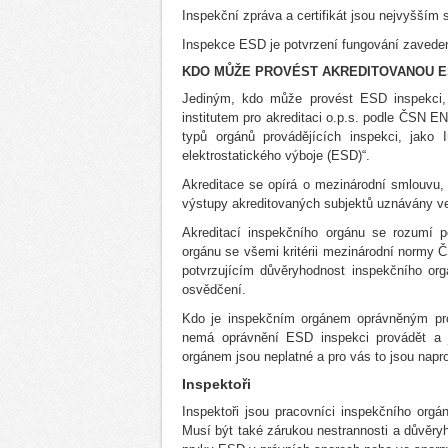
Inspekční zpráva a certifikát jsou nejvyšší
Inspekce ESD je potvrzení fungování zaved
KDO MŮŽE PROVÉST AKREDITOVANOU E
Jediným, kdo může provést ESD inspekci, 
institutem pro akreditaci o.p.s. podle ČSN 
typů orgánů provádějících inspekci, jako
elektrostatického výboje (ESD)“.
Akreditace se opírá o mezinárodní smlouvu,
výstupy akreditovaných subjektů uznávány v
Akreditací inspekčního orgánu se rozumí
orgánu se všemi kritérii mezinárodní normy
potvrzujícím důvěryhodnost inspekčního or
osvědčení.
Kdo je inspekčním orgánem oprávněným pro
nemá oprávnění ESD inspekci provádět a ja
orgánem jsou neplatné a pro vás to jsou napr
Inspektoři
Inspektoři jsou pracovníci inspekčního org
Musí být také zárukou nestrannosti a důvěryh