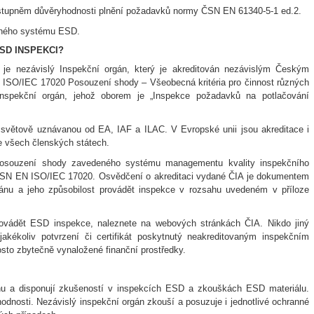
m stupněm důvěryhodnosti plnění požadavků normy ČSN EN 61340-5-1 ed.2.
eného systému ESD.
SD INSPEKCI?
je nezávislý Inspekční orgán, který je akreditován nezávislým Českým
EN ISO/IEC 17020 Posouzení shody – Všeobecná kritéria pro činnost různých
 Inspekční orgán, jehož oborem je „Inspekce požadavků na potlačování
 světově uznávanou od EA, IAF a ILAC. V Evropské unii jsou akreditace i
e všech členských státech.
 posouzení shody zavedeného systému managementu kvality inspekčního
 ČSN EN ISO/IEC 17020. Osvědčení o akreditaci vydané ČIA je dokumentem
gánu a jeho způsobilost provádět inspekce v rozsahu uvedeném v příloze
vádět ESD inspekce, naleznete na webových stránkách ČIA. Nikdo jiný
kékoliv potvrzení či certifikát poskytnutý neakreditovaným inspekčním
osto zbytečně vynaložené finanční prostředky.
ánu a disponují zkušeností v inspekcích ESD a zkouškách ESD materiálu.
odnosti. Nezávislý inspekční orgán zkouší a posuzuje i jednotlivé ochranné