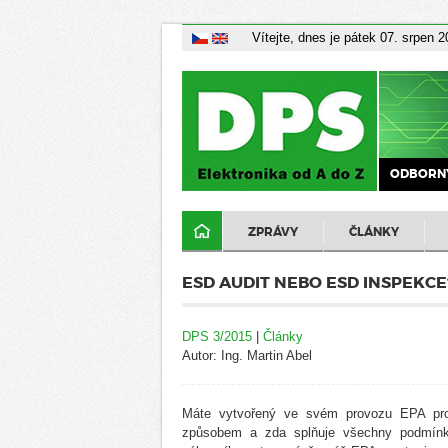
Vítejte, dnes je pátek 07. srpen 
ODBORNÝ
ZPRÁVY
ČLÁNKY
ESD AUDIT NEBO ESD INSPEKCE
DPS 3/2015
|
Články
Autor: Ing. Martin Abel
Máte vytvořený ve svém provozu EPA prost
způsobem a zda splňuje všechny podmínky