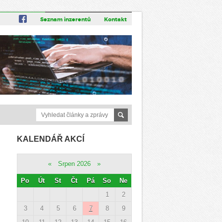
Seznam inzerentů
Kontakt
KALENDÁŘ AKCÍ
«
Srpen 2026
»
Po
Út
St
Čt
Pá
So
Ne
1
2
3
4
5
6
7
8
9