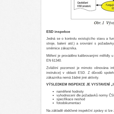
ESD inspekce
Jedná se o kontrolu existujícího stavu a f
stroje, balení atd.) a srovnání s požadav
směrnice zákazníka.
Měření je prováděno kalibrovanými měřidly u
EN 61340.
Zvláštní pozornost je mimoto věnována int
instrukce) v oblasti ESD. Z důvodů spolehl
zákazníka nemá žádné jiné aktivity.
VÝSLEDKEM INSPEKCE JE VYSTAVENÍ „
naměřené hodnoty
vyhodnocení dle požadavků normy ČS
specifikace neshod
fotodokumentaci
Na základě obdržené inspekční zprávy si lze z