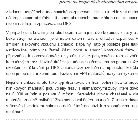
Základem úspěšného mechanického zpracování hliníku je chlazení obrábě
nástroj zalepen přehřátými třískami obrobeného materiálu a není schopen
ničení nástroje a zpracovávané DPS.
V případě drážkování jsou obráběcím nástrojem dvě kotoučové frézy ul
boku strojního zařízení je umístěn externí tank s chladicí kapalinou
smíšení tlakového vzduchu a chladicí kapaliny. Tato je posléze přes tla
vstřikována přímo na řezné části horní a spodní kotoučové frézy.
připevněna k dopravníkovému systému a je pohybována tam a zpě
kotoučových fréz. Rozteč drážek je určena souřadnicemi programu ulož
ukončení drážkování je DPS automaticky uvolněna z upínacích kolíčků
špon je, oproti zařízením pro drážkování FR4 materiálů, navýšen výkon o
Nejenom chlazení, ale také typ drážkovacích fréz, ovlivní kvalitu pro
hliníkových materiálů jsou voleny frézy s diamantovými zuby, které dov
na 6 000 ot./min a posuvu 8 m/min. Keramické plniče obsažené v dia
materiálů značně ovlivňují životnost obráběcích nástrojů. Z tohoto dův
střídavě dialektrikem nahoru a dolů, čímž dochází k rovnoměrnému opo
současně.