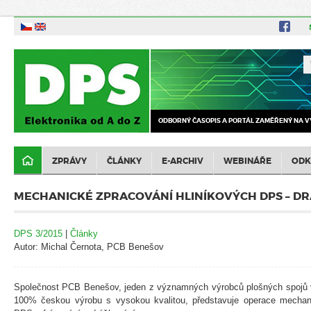
ODBORNÝ ČASOPIS A PORTÁL ZAMĚŘENÝ NA V
ZPRÁVY
ČLÁNKY
E-ARCHIV
WEBINÁŘE
ODK
MECHANICKÉ ZPRACOVÁNÍ HLINÍKOVÝCH DPS – D
DPS 3/2015
|
Články
Autor: Michal Černota, PCB Benešov
Společnost PCB Benešov, jeden z významných výrobců plošných spojů v 
100% českou výrobu s vysokou kvalitou, představuje operace mechan