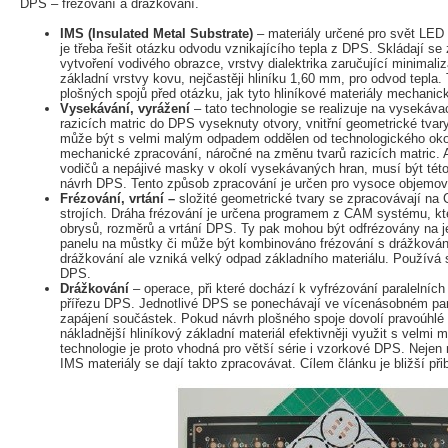
DPS – frézování a drážkování.
IMS (Insulated Metal Substrate)
– materiály určené pro svět LED 
je třeba řešit otázku odvodu vznikajícího tepla z DPS. Skládají se
vytvoření vodivého obrazce, vrstvy dialektrika zaručující minimali
základní vrstvy kovu, nejčastěji hliníku 1,60 mm, pro odvod tepla.
plošných spojů před otázku, jak tyto hliníkové materiály mechanic
Vysekávání, vyrážení
– tato technologie se realizuje na vysekáva
razicích matric do DPS vyseknuty otvory, vnitřní geometrické tvar
může být s velmi malým odpadem oddělen od technologického okol
mechanické zpracování, náročné na změnu tvarů razicích matric.
vodičů a nepájivé masky v okolí vysekávaných hran, musí být této 
návrh DPS. Tento způsob zpracování je určen pro vysoce objemové
Frézování, vrtání –
složité geometrické tvary se zpracovávají na 
strojích. Dráha frézování je určena programem z CAM systému, kt
obrysů, rozměrů a vrtání DPS. Ty pak mohou být odfrézovány na j
panelu na můstky či může být kombinováno frézování s drážkován
drážkování ale vzniká velký odpad základního materiálu. Používá 
DPS.
Drážkování
– operace, při které dochází k vyfrézování paralelníc
přířezu DPS. Jednotlivé DPS se ponechávají ve vícenásobném pan
zapájení součástek. Pokud návrh plošného spoje dovolí pravoúhlé
nákladnější hliníkový základní materiál efektivněji využit s velm
technologie je proto vhodná pro větší série i vzorkové DPS. Nejen m
IMS materiály se dají takto zpracovávat. Cílem článku je bližší přib