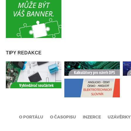
TIPY REDAKCE
O PORTÁLU
O ČASOPISU
INZERCE
UZÁVĚRKY