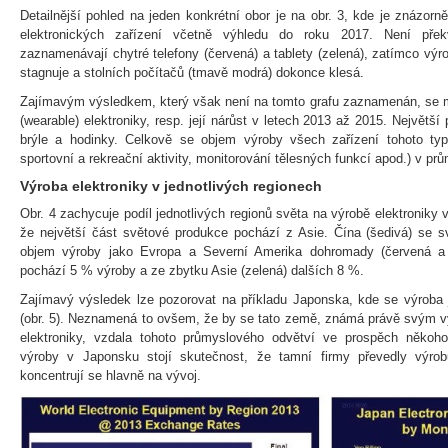
Detailnější pohled na jeden konkrétní obor je na obr. 3, kde je znázor
elektronických zařízení včetně výhledu do roku 2017. Není přek
zaznamenávají chytré telefony (červená) a tablety (zelená), zatímco výr
stagnuje a stolních počítačů (tmavě modrá) dokonce klesá.
Zajímavým výsledkem, který však není na tomto grafu zaznamenán, se m
(wearable) elektroniky, resp. její nárůst v letech 2013 až 2015. Největš
brýle a hodinky. Celkově se objem výroby všech zařízení tohoto typ
sportovní a rekreační aktivity, monitorování tělesných funkcí apod.) v pr
Výroba elektroniky v jednotlivých regionech
Obr. 4 zachycuje podíl jednotlivých regionů světa na výrobě elektroniky
že největší část světové produkce pochází z Asie. Čína (šedivá) se s
objem výroby jako Evropa a Severní Amerika dohromady (červená a
pochází 5 % výroby a ze zbytku Asie (zelená) dalších 8 %.
Zajímavý výsledek lze pozorovat na příkladu Japonska, kde se výroba ji
(obr. 5). Neznamená to ovšem, že by se tato země, známá právě svým vy
elektroniky, vzdala tohoto průmyslového odvětví ve prospěch někoh
výroby v Japonsku stojí skutečnost, že tamní firmy převedly výrob
koncentrují se hlavně na vývoj.