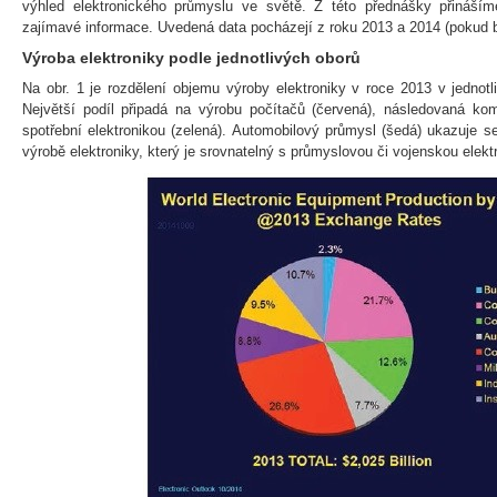
výhled elektronického průmyslu ve světě. Z této přednášky přináší
zajímavé informace. Uvedená data pocházejí z roku 2013 a 2014 (pokud b
Výroba elektroniky podle jednotlivých oborů
Na obr. 1 je rozdělení objemu výroby elektroniky v roce 2013 v jednot
Největší podíl připadá na výrobu počítačů (červená), následovaná kom
spotřební elektronikou (zelená). Automobilový průmysl (šedá) ukazuje s
výrobě elektroniky, který je srovnatelný s průmyslovou či vojenskou elekt