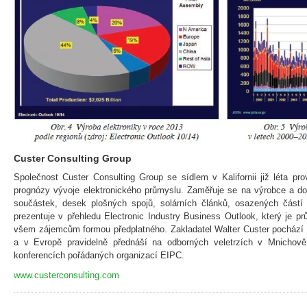
Custer Consulting Group
Společnost Custer Consulting Group se sídlem v Kalifornii již léta pr
prognózy vývoje elektronického průmyslu. Zaměřuje se na výrobce a do
součástek, desek plošných spojů, solárních článků, osazených částí 
prezentuje v přehledu Electronic Industry Business Outlook, který je p
všem zájemcům formou předplatného. Zakladatel Walter Custer pochází 
a v Evropě pravidelně přednáší na odborných veletrzích v Mnichově (
konferencích pořádaných organizací EIPC.
www.custerconsulting.com