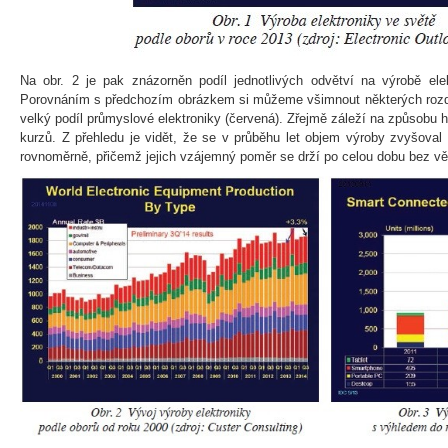
Na obr. 2 je pak znázorněn podíl jednotlivých odvětví na výrobě elek
Porovnáním s předchozím obrázkem si můžeme všimnout některých rozdíl
velký podíl průmyslové elektroniky (červená). Zřejmě záleží na způsobu
kurzů. Z přehledu je vidět, že se v průběhu let objem výroby zvyšoval
rovnoměrně, přičemž jejich vzájemný poměr se drží po celou dobu bez vě