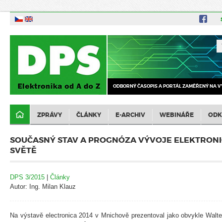
ODBORNÝ ČASOPIS A PORTÁL ZAMĚŘENÝ NA V
ZPRÁVY
ČLÁNKY
E-ARCHIV
WEBINÁŘE
ODK
SOUČASNÝ STAV A PROGNÓZA VÝVOJE ELEKTRON
SVĚTĚ
DPS 3/2015
|
Články
Autor: Ing. Milan Klauz
Na výstavě electronica 2014 v Mnichově prezentoval jako obvykle Walte