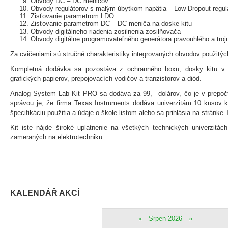
Obvody DC – DC meničov
Obvody regulátorov s malým úbytkom napätia – Low Dropout regul
Zisťovanie parametrom LDO
Zisťovanie parametrom DC – DC meniča na doske kitu
Obvody digitálneho riadenia zosilnenia zosilňovača
Obvody digitálne programovateľného generátora pravouhlého a troj
Za cvičeniami sú stručné charakteristiky integrovaných obvodov použitých
Kompletná dodávka sa pozostáva z ochranného boxu, dosky kitu v a
grafických papierov, prepojovacích vodičov a tranzistorov a diód.
Analog System Lab Kit PRO sa dodáva za 99,– dolárov, čo je v prepoč
správou je, že firma Texas Instruments dodáva univerzitám 10 kusov k
špecifikáciu použitia a údaje o škole listom alebo sa prihlásia na stránke 
Kit iste nájde široké uplatnenie na všetkých technických univerzitác
zameraných na elektrotechniku.
KALENDÁŘ AKCÍ
«
Srpen 2026
»