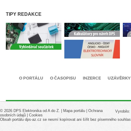
TIPY REDAKCE
O PORTÁLU
O ČASOPISU
INZERCE
UZÁVĚRKY
© 2026 DPS Elektronika od A do Z. |
Mapa portálu
|
Ochrana
Vyrobilo
osobních údajů
|
Cookies
Obsah portálu dps-az.cz se nesmí kopírovat ani šířit bez písemného souhlas