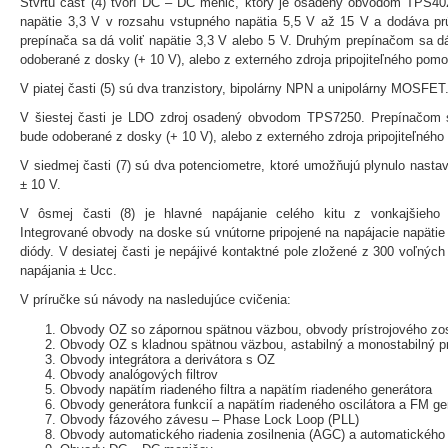
Štvrtú časť (4) tvorí DC – DC menič, ktorý je osadený obvodom TPS40
napätie 3,3 V v rozsahu vstupného napätia 5,5 V až 15 V a dodáva p
prepínača sa dá voliť napätie 3,3 V alebo 5 V. Druhým prepínačom sa dá
odoberané z dosky (+ 10 V), alebo z externého zdroja pripojiteľného pom
V piatej časti (5) sú dva tranzistory, bipolárny NPN a unipolárny MOSFET
V šiestej časti je LDO zdroj osadený obvodom TPS7250. Prepínačom sa
bude odoberané z dosky (+ 10 V), alebo z externého zdroja pripojiteľnéh
V siedmej časti (7) sú dva potenciometre, ktoré umožňujú plynulo nastav
± 10 V.
V ôsmej časti (8) je hlavné napájanie celého kitu z vonkajšieho
Integrované obvody na doske sú vnútorne pripojené na napájacie napätie 
diódy. V desiatej časti je nepájivé kontaktné pole zložené z 300 voľnýc
napájania ± Ucc.
V príručke sú návody na nasledujúce cvičenia:
Obvody OZ so zápornou spätnou väzbou, obvody prístrojového zo
Obvody OZ s kladnou spätnou väzbou, astabilný a monostabilný p
Obvody integrátora a derivátora s OZ
Obvody analógových filtrov
Obvody napätím riadeného filtra a napätím riadeného generátora
Obvody generátora funkcií a napätím riadeného oscilátora a FM ge
Obvody fázového závesu – Phase Lock Loop (PLL)
Obvody automatického riadenia zosilnenia (AGC) a automatického r