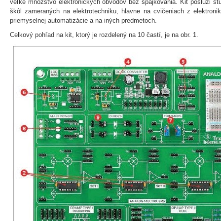
veľké množstvo elektronických obvodov bez spájkovania. Kit poslúži š
škôl zameraných na elektrotechniku, hlavne na cvičeniach z elektronik
priemyselnej automatizácie a na iných predmetoch.
Celkový pohľad na kit, ktorý je rozdelený na 10 častí, je na obr. 1.