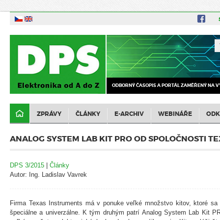
ODBORNÝ ČASOPIS A PORTÁL ZAMĚŘENÝ NA V
ZPRÁVY
ČLÁNKY
E-ARCHIV
WEBINÁŘE
ODK
ANALOG SYSTEM LAB KIT PRO OD SPOLOČNOSTI T
DPS 3/2015
|
Články
Autor: Ing. Ladislav Vavrek
Firma Texas Instruments má v ponuke veľké množstvo kitov, ktoré sa d
špeciálne a univerzálne. K tým druhým patrí Analog System Lab Kit P