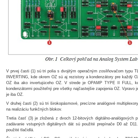
V prvej časti (1) sú tri polia s dvojitým operačným zosilňovačom typ
INVERTING, kde okrem OZ sú aj rezistory a kondenzátory pre každý OZ
OZ iba ako invertujúceho OZ. V strede je OPAMP TYPE II FULL, kd
kondenzátormi použiteľný pre všetky najčastejšie zapojenia OZ. Vprav
je iba OZ.
V druhej časti (2) sú tri širokopásmové, precízne analógové multiplexo
na realizáciu funkčných blokov.
Tretia časť (3) je zložená z dvoch 12-bitových digitálno-analógových
zadávanie vstupných digitálnych dát sú použité prepínače D0 až D1
použité tlačidlá.