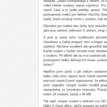
Notepad. Zadání koresponduje s faktem, že fir
velké Gerber soubory nejsou výjimkou. Pro j
menší části a ty podle potřeby upravit. P
posloupnosti znaků pro definici hlavičky (he
(split), které označují místo v souboru, kde do
Důvodem pro zadání této úlohy byla neúměrně
jako jsou načtení, editování či uložení, trvají
A proč je nutné ruční rozdělování původn
charakteru a žádný program není schopen au
(splitter). Necitlivé rozdělení dat uprostřed
Každý soubor v Gerber formátu musí obsahov
v souboru. Při dělení dat na více souborů tak
posloupnost řádků definujících konec souboru
řešení?
Nejdříve jsem zjistil, s jak velkým soubor
řádku nebo jinou úpravu textu čekali neúmě
pracovní stanicí) jsem vypozoroval, že edit
jsem originální vstupní soubor rozdělil pr
nastavitelná ve zmíněném intervalu). Poku
kolem 20 souborů, každý o 50 MB.
Tak např. vstupní soubor o velikosti cca 243
řádky o různé délce, takže program po načte