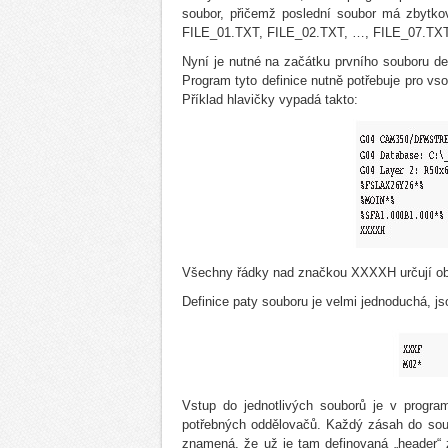
soubor, přičemž poslední soubor má zbytko
FILE_01.TXT, FILE_02.TXT, …, FILE_07.TXT
Nyní je nutné na začátku prvního souboru de
Program tyto definice nutně potřebuje pro vs
Příklad hlavičky vypadá takto:
Všechny řádky nad značkou XXXXH určují obs
Definice paty souboru je velmi jednoduchá, j
Vstup do jednotlivých souborů je v progra
potřebných oddělovačů. Každý zásah do soub
znamená, že už je tam definovaná „header“