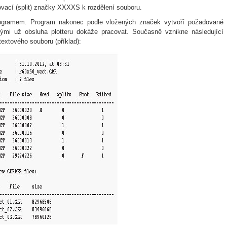
ovací (split) značky XXXXS k rozdělení souboru.
rogramem. Program nakonec podle vložených značek vytvoří požadované
ými už obsluha plotteru dokáže pracovat. Současně vznikne následující
extového souboru (příklad):