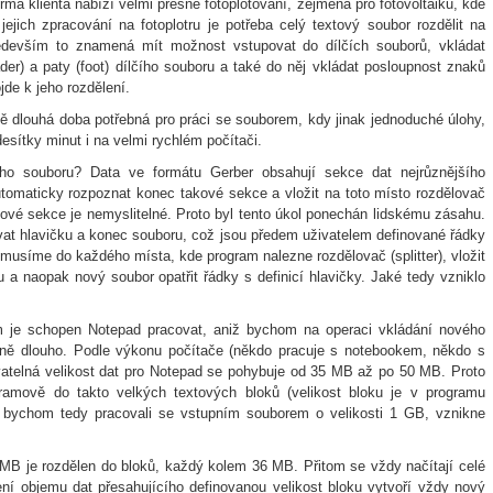
ma klienta nabízí velmi přesné fotoplotování, zejména pro fotovoltaiku, kde
ejich zpracování na fotoplotru je potřeba celý textový soubor rozdělit na
ředevším to znamená mít možnost vstupovat do dílčích souborů, vkládat
ader) a paty (foot) dílčího souboru a také do něj vkládat posloupnost znaků
jde k jeho rozdělení.
 dlouhá doba potřebná pro práci se souborem, kdy jinak jednoduché úlohy,
 desítky minut i na velmi rychlém počítači.
ího souboru? Data ve formátu Gerber obsahují sekce dat nejrůznějšího
tomaticky rozpoznat konec takové sekce a vložit na toto místo rozdělovač
 datové sekce je nemyslitelné. Proto byl tento úkol ponechán lidskému zásahu.
at hlavičku a konec souboru, což jsou předem uživatelem definované řádky
 musíme do každého místa, kde program nalezne rozdělovač (splitter), vložit
 a naopak nový soubor opatřit řádky s definicí hlavičky. Jaké tedy vzniklo
em je schopen Notepad pracovat, aniž bychom na operaci vkládání nového
rně dlouho. Podle výkonu počítače (někdo pracuje s notebookem, někdo s
ovatelná velikost dat pro Notepad se pohybuje od 35 MB až po 50 MB. Proto
ogramově do takto velkých textových bloků (velikost bloku je v programu
d bychom tedy pracovali se vstupním souborem o velikosti 1 GB, vznikne
 MB je rozdělen do bloků, každý kolem 36 MB. Přitom se vždy načítají celé
ní objemu dat přesahujícího definovanou velikost bloku vytvoří vždy nový