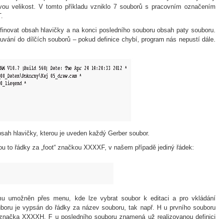
vou velikost. V tomto příkladu vzniklo 7 souborů s pracovním označením
.
finovat obsah hlavičky a na konci posledního souboru obsah paty souboru.
ouvání do dílčích souborů – pokud definice chybí, program nás nepustí dále.
ah hlavičky, kterou je uveden každý Gerber soubor.
sou to řádky za „foot“ značkou XXXXF, v našem případě jediný řádek:
mu umožněn přes menu, kde lze vybrat soubor k editaci a pro vkládání
oru je vypsán do řádky za název souboru, tak např. H u prvního souboru
 značka XXXXH, F u posledního souboru znamená už realizovanou definici