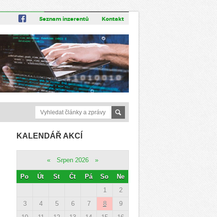
Seznam inzerentů
Kontakt
KALENDÁŘ AKCÍ
«
Srpen 2026
»
Po
Út
St
Čt
Pá
So
Ne
1
2
3
4
5
6
7
8
9