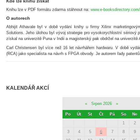
Kde lze knihu získat
Knihu lze v PDF formátu zdarma stáhnout na:
www.e-booksdirectory.com
O autorech
Abhijit Athavale byl v době vydání knihy u firmy Xilinx marketingov
Solutions. Jeho úlohou byl vývoj strategie pro vysokorychlostní sériový p
získal na univerzitě Puna v Indii a magisterský pak obdržel na univerzit
Carl Christensen byl více než 16 let návrhářem hardwaru. V době vydá
(RCA) jako specialista na návrh s FPGA obvody. Je autorem řady patentů
KALENDÁŘ AKCÍ
«
Srpen 2026
»
Po
Út
St
Čt
Pá
So
Ne
1
2
3
4
5
6
7
8
9