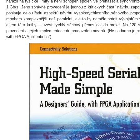
narazil na fyzické limity a není schopen spolehlivě přenášet a synchronizo
1 Gb/s. Jeho správné provedení je jednou z kritických částí návrhu zapo
popisuje celou řadu aspektů návrhu vysokorychlostního sériového propoj
mnohem komplexnější než paralelní, ale to by nemělo bránit vývojářům v
cílem této knihy – uvést rychlý sériový přenos dat do praxe. Na 120 s
provedení a jejich implementace do pracovních návrhů. (Ne nadarmo je po
with FPGA Applications“).