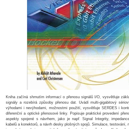
Kniha začíná shrnutím informací o přenosu signálů I/O, vysvětluje zákla
signály a rozebírá způsoby přenosu dat. Uvádí multi-gigabitový sério
výhodami i nevýhodami, možnostmi použití, vysvětluje SERDES i kont
diferenční a optické přenosové linky. Popisuje praktické provedení přen
aspekty spojené s návrhem, jako je např. Signal Integrity, impedance
kabelů a konektorů, a návrh desky plošných spojů. Simulace, testování,