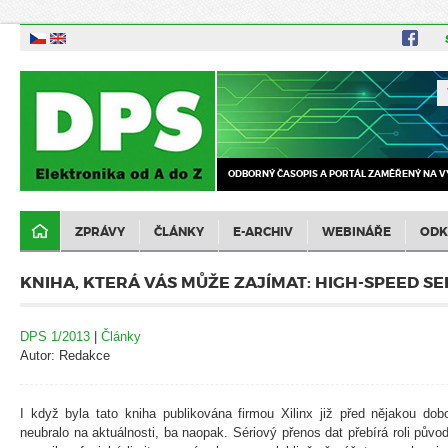
ODBORNÝ ČASOPIS A PORTÁL ZAMĚŘENÝ NA V
ZPRÁVY
ČLÁNKY
E-ARCHIV
WEBINÁŘE
ODK
KNIHA, KTERÁ VÁS MŮŽE ZAJÍMAT: HIGH-SPEED SE
DPS 1/2013
|
Články
Autor: Redakce
I když byla tato kniha publikována firmou Xilinx již před nějakou do
neubralo na aktuálnosti, ba naopak. Sériový přenos dat přebírá roli půvo