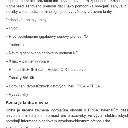
je probráno velmi srozumitelně a vyčerpávajícím způsobem. Kniha před
high-speed sériového přenosu dat i jako pomocníka vývojářů zabývající
zkratky a technická terminologie jsou vysvětleny v závěru knihy.
Jednotlivé kapitoly knihy:
– Úvod
– Proč potřebujeme gigabitový sériový přenos I/O
– Technika
– Návrh gigabitového sériového přenosu I/O
– Xilinx – partner vývojáře
– Příklad SERDES dat – RocketIO X transceiver
– Tabulky 8b/10b
– Porovnání dvou různých datových linek FPGA – FPGA
– Vysvětlivky
Komu je kniha určena
Kniha je určena zejména vývojářům obvodů s FPGA, návrhářům desek
univerzálním zdrojem informací pro pracovníky ve vývoji elektronický
potřebují informace o sériovém vysokorychlostním přenosu dat.