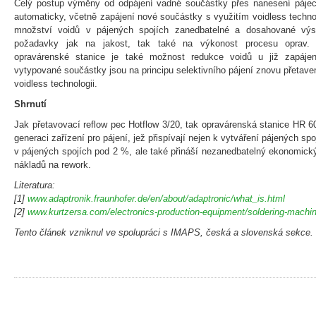
Celý postup výměny od odpájení vadné součástky přes nanesení pájec
automaticky, včetně zapájení nové součástky s využitím voidless technol
množství voidů v pájených spojích zanedbatelné a dosahované výsle
požadavky jak na jakost, tak také na výkonost procesu oprav. 
opravárenské stanice je také možnost redukce voidů u již zapáje
vytypované součástky jsou na principu selektivního pájení znovu přetav
voidless technologii.
Shrnutí
Jak přetavovací reflow pec Hotflow 3/20, tak opravárenská stanice HR 6
generaci zařízení pro pájení, jež přispívají nejen k vytváření pájených 
v pájených spojích pod 2 %, ale také přináší nezanedbatelný ekonomick
nákladů na rework.
Literatura:
[1]
www.adaptronik.fraunhofer.de/en/about/adaptronic/what_is.html
[2]
www.kurtzersa.com/electronics-production-equipment/soldering-machi
Tento článek vzniknul ve spolupráci s IMAPS, česká a slovenská sekce.