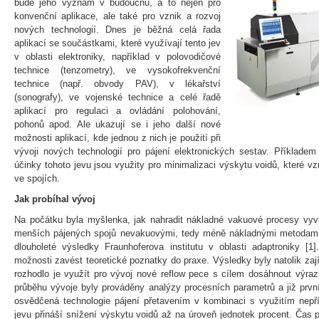
bude jeho význam v budoucnu, a to nejen pro
konvenční aplikace, ale také pro vznik a rozvoj
nových technologií. Dnes je běžná celá řada
aplikací se součástkami, které využívají tento jev
v oblasti elektroniky, například v polovodičové
technice (tenzometry), ve vysokofrekvenční
technice (např. obvody PAV), v lékařství
(sonografy), ve vojenské technice a celé řadě
aplikací pro regulaci a ovládání polohování,
pohonů apod. Ale ukazují se i jeho další nové
možnosti aplikací, kde jednou z nich je použití při
vývoji nových technologií pro pájení elektronických sestav. Příkladem
účinky tohoto jevu jsou využity pro minimalizaci výskytu voidů, které vz
ve spojích.
Jak probíhal vývoj
Na počátku byla myšlenka, jak nahradit nákladné vakuové procesy vyvin
menších pájených spojů nevakuovými, tedy méně nákladnými metodami
dlouholeté výsledky Fraunhoferova institutu v oblasti adaptroniky [1
možnosti zavést teoretické poznatky do praxe. Výsledky byly natolik za
rozhodlo je využít pro vývoj nové reflow pece s cílem dosáhnout výra
průběhu vývoje byly prováděny analýzy procesních parametrů a již prvn
osvědčená technologie pájení přetavením v kombinaci s využitím nepří
jevu přináší snížení výskytu voidů až na úroveň jednotek procent. Čas 