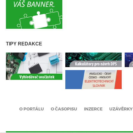
TIPY REDAKCE
O PORTÁLU
O ČASOPISU
INZERCE
UZÁVĚRKY