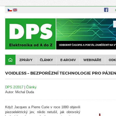
ODBORNÝ ČASOPIS A PORTÁL ZAMĚŘENÝ NA V
ZPRÁVY
ČLÁNKY
E-ARCHIV
WEBINÁŘE
ODK
VOIDLESS – BEZPORÉZNÍ TECHNOLOGIE PRO PÁJE
DPS 2/2017
|
Články
Autor: Michal Duda
Když Jacques a Pierre Curie v roce 1880 objevili
piezoelektrický jev, nikdo netušil, jak obrovský