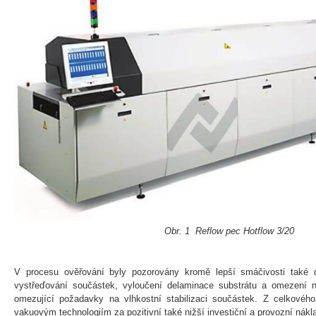
Obr. 1 Reflow pec Hotflow 3/20
V procesu ověřování byly pozorovány kromě lepší smáčivosti také da
vystřeďování součástek, vyloučení delaminace substrátu a omezení 
omezující požadavky na vlhkostní stabilizaci součástek. Z celkového
vakuovým technologiím za pozitivní také nižší investiční a provozní nákl