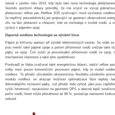
nastal v závěru roku 2014, kdy byla tato nová technologie představen
Vesměs pozitivní ohlasy potvrdily, že má smysl ve vývoji pokračov
přetavovací reflow pec Hotflow 3/20 využívající nově vyvinutou voidles
že nepřímý piezoelektrický jev projevující se generací ultrazvukové ener
vliv na fázi přetavení a chlazení, kde se rozhoduje o tvorbě voidů, a 
výskyt v pájeném spoji.
Úsporná voidless technologie ve výrobní lince
Pájení je klíčovou operací při výrobě elektronických sestav. Se stále s
jsou menší také pájené spoje a potom přítomnost voidů snižuje také st
pájky ve spoji. Čím vyšší je procentuální přítomnost voidů ve spoji, t
mechanické vlastnosti a také jeho spolehlivost.
Poněvadž je třeba zvažovat také energetickou bilanci, nabízí reflow pec
volby mezi pouze konvenčním procesem pájení, kdy je modul voidle
voidless. To přináší uživatelům ekonomickou flexibilitu výrobního proces
modulu voidless se ukazuje možnost optimalizace fáze teploty na
dokonalejšího roztavení pájky, což přináší řadu výhod, jako jsou zajiště
vyšší hmotností, nezávislost na geometrii DPS a obecně lepší smáčivo
počtu voidů, které může přesáhnout až 98 %, postačuje nastavení funkce
sekund.