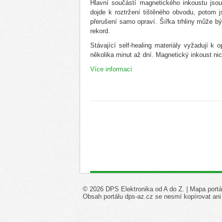
Hlavní součástí magnetického inkoustu js
dojde k roztržení tištěného obvodu, potom 
přerušení samo opraví. Šířka trhliny může b
rekord.
Stávající self-healing materiály vyžadují 
několika minut až dní. Magnetický inkoust n
Více informací
© 2026 DPS Elektronika od A do Z. |
Mapa portá
Obsah portálu dps-az.cz se nesmí kopírovat ani