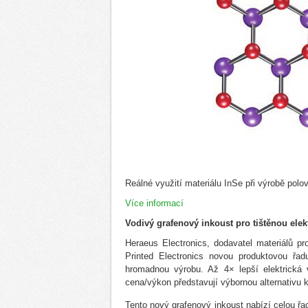
Reálné využití materiálu InSe při výrobě po
Více informací
Vodivý grafenový inkoust pro tištěnou elek
Heraeus Electronics, dodavatel materiálů pr
Printed Electronics novou produktovou řad
hromadnou výrobu. Až 4× lepší elektrická v
cena/výkon představují výbornou alternativu 
Tento nový grafenový inkoust nabízí celou řa