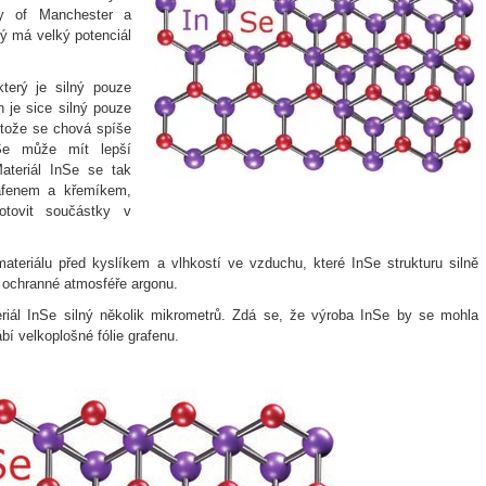
ity of Manchester a
rý má velký potenciál
který je silný pouze
n je sice silný pouze
otože se chová spíše
Se může mít lepší
ateriál InSe se tak
afenem a křemíkem,
tovit součástky v
eriálu před kyslíkem a vlhkostí ve vzduchu, které InSe strukturu silně
v ochranné atmosféře argonu.
eriál InSe silný několik mikrometrů. Zdá se, že výroba InSe by se mohla
 velkoplošné fólie grafenu.