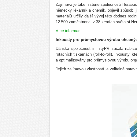
Zajímavá je také historie společnosti Heraeu
německý lékárník a chemik, objevil způsob, ja
materiálů určily další vývoj této dodnes rodi
12 500 zaměstnanci v 38 zemích světa si Hera
Více informací
Inkousty pro průmyslovou výrobu ohebnýc
Dánská společnost infinityPV začala nabíz
rotačních tiskárnách (roll-to-roll). Inkousty,
a optimalizovány pro průmyslovou výrobu org
Jejich zajímavou vlastností je volitelná bare