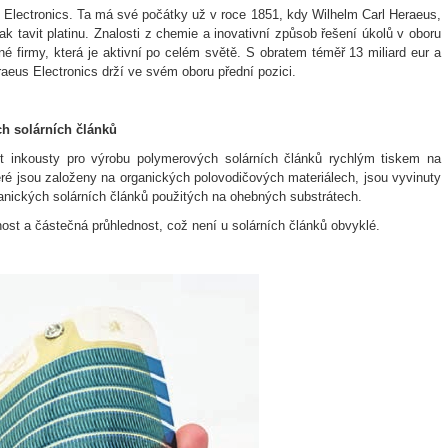
s Electronics. Ta má své počátky už v roce 1851, kdy Wilhelm Carl Heraeus,
k tavit platinu. Znalosti z chemie a inovativní způsob řešení úkolů v oboru
nné firmy, která je aktivní po celém světě. S obratem téměř 13 miliard eur a
eus Electronics drží ve svém oboru přední pozici.
h solárních článků
et inkousty pro výrobu polymerových solárních článků rychlým tiskem na
 které jsou založeny na organických polovodičových materiálech, jsou vyvinuty
anických solárních článků použitých na ohebných substrátech.
vnost a částečná průhlednost, což není u solárních článků obvyklé.