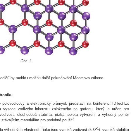
Obr. 1
lovodičů by mohlo umožnit další pokračování Mooreova zákona.
troniku
o polovodičový a elektronický průmysl, představil na konferenci IDTechEx
u vysoce vodivého inkoustu založeného na grafenu, který je určen pro
odivost, dlouhodobá stabilita, nízká teplota vytvrzení a výhodný poměr
k stávajícím materiálům pro podobné použití.
-1
du výhodných vlastností, jako jsou vysoká vodivost (5 Ω
), vysoká stabilita