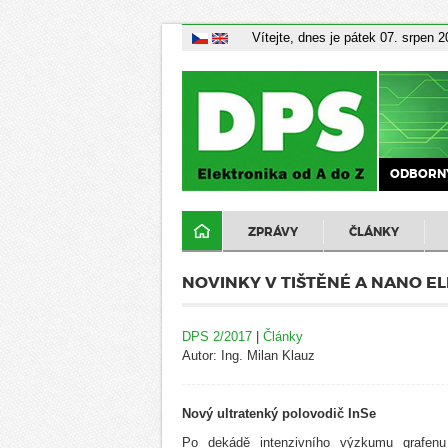
Vítejte, dnes je pátek 07. srpen 
ODBORNÝ
ZPRÁVY
ČLÁNKY
NOVINKY V TIŠTĚNÉ A NANO E
DPS 2/2017
|
Články
Autor: Ing. Milan Klauz
Nový ultratenký polovodič InSe
Po dekádě intenzivního výzkumu grafen