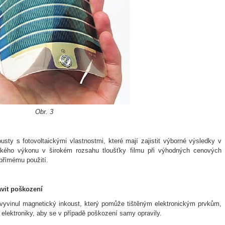
Obr. 3
usty s fotovoltaickými vlastnostmi, které mají zajistit výborné výsledky v
okého výkonu v širokém rozsahu tloušťky filmu při výhodných cenových
přímému použití.
avit poškození
yvinul magnetický inkoust, který pomůže tištěným elektronickým prvkům,
é elektroniky, aby se v případě poškození samy opravily.