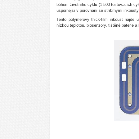
během životního cyklu (1 500 testovacích c
úspornější v porovnání se stříbrnými inkousty
Tento polymerový thick-film inkoust najde u
nízkou teplotou, biosenzory, tištěné baterie 