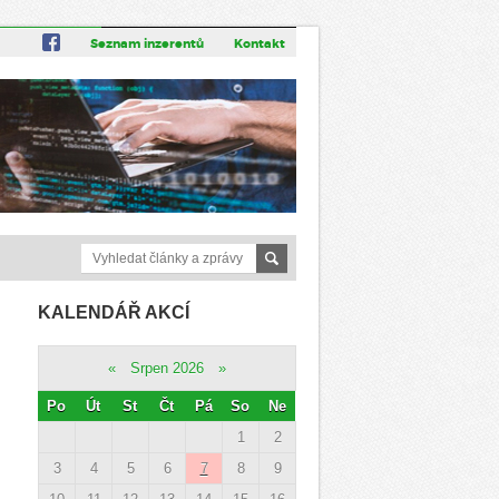
Seznam inzerentů
Kontakt
KALENDÁŘ AKCÍ
«
Srpen 2026
»
Po
Út
St
Čt
Pá
So
Ne
1
2
3
4
5
6
7
8
9