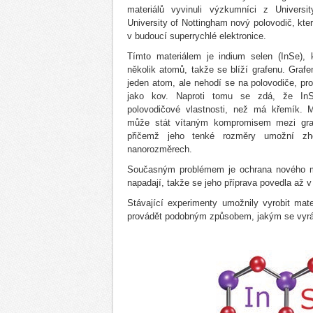
materiálů vyvinuli výzkumníci z Univers
University of Nottingham nový polovodič, kte
v budoucí superrychlé elektronice.
Tímto materiálem je indium selen (InSe), 
několik atomů, takže se blíží grafenu. Grafe
jeden atom, ale nehodí se na polovodiče, pr
jako kov. Naproti tomu se zdá, že In
polovodičové vlastnosti, než má křemík. M
může stát vítaným kompromisem mezi gr
přičemž jeho tenké rozměry umožní zho
nanorozměrech.
Současným problémem je ochrana nového mat
napadají, takže se jeho příprava povedla až 
Stávající experimenty umožnily vyrobit mat
provádět podobným způsobem, jakým se vyrábí