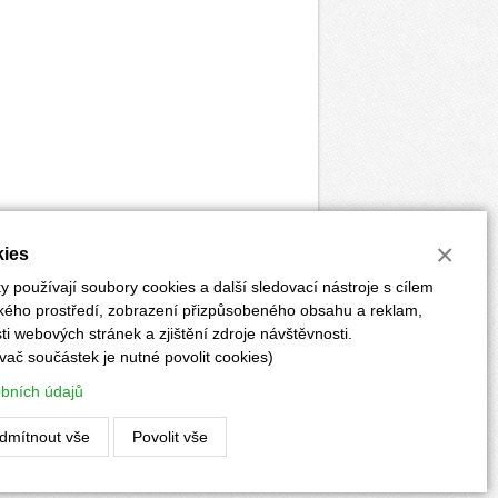
×
ies
 používají soubory cookies a další sledovací nástroje s cílem
ského prostředí, zobrazení přizpůsobeného obsahu a reklam,
i webových stránek a zjištění zdroje návštěvnosti.
vač součástek je nutné povolit cookies)
ĚRKY
POKYNY PRO AUTORY
PŘEDPLATNÉ
obních údajů
Vyrobilo:
CLIQUO
&
Binteractive
dmítnout vše
Povolit vše