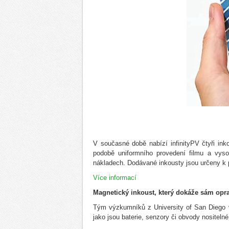
V současné době nabízí infinityPV čtyři inko
podobě uniformního provedení filmu a vys
nákladech. Dodávané inkousty jsou určeny k 
Více informací
Magnetický inkoust, který dokáže sám opr
Tým výzkumníků z University of San Diego v
jako jsou baterie, senzory či obvody nositeln