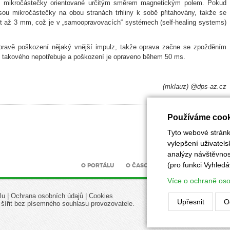
ou mikročástečky orientované určitým směrem magnetickým polem. Pokud
jsou mikročástečky na obou stranách trhliny k sobě přitahovány, takže se
ýt až 3 mm, což je v „samoopravovacích“ systémech (self-healing systems)
k opravě poškození nějaký vnější impulz, takže oprava začne se zpožděním
ic takového nepotřebuje a poškození je opraveno během 50 ms.
(mklauz) @dps-az.cz
Používáme cook
Tyto webové stránky
vylepšení uživatel
analýzy návštěvnost
(pro funkci Vyhledá
O PORTÁLU
O ČASOPISU
INZERCE
UZÁV
Více o ochraně os
lu
|
Ochrana osobních údajů
|
Cookies
Upřesnit
O
 šířit bez písemného souhlasu provozovatele.