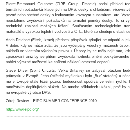
Pierre-Emmanuel Goutorbe (CIRE Group, Francie) podal přehled tec
termálních požadavků kladených na DPS: desky s chladičem, vícevrstvé
pevné nebo ohebné desky s izolovaným kovovým substrátem, atd. Vysok
neustálému zvyšování požadavků na termální poměry desky. To si v
technické znalosti možných řešení. Současným technologickým tre
materiálů s vysokou teplotní vodivostí a CTE, které se shoduje s vlastnos
Arieh Reichart (Eltek, Izrael) přednesl příspěvek týkající se odpadů a j
V době, kdy se může zdát, že jsou vyčerpány všechny možnosti úspor, j
nákladů ve vlastním výrobním provozu. Úspory by se měly najít tam, kd
zpracování aniž by se přitom zvyšovala hodnota plnění poskytovaného 
nabízí výrazné možnosti ke snížení nákladů omezení odpadů.
Steve Driver (Spirit Circuits, Velká Británie) se zabýval otázkou bu
průmyslu v Evropě. Jeho ústřední myšlenkou bylo „Buď statečný a něco 
má v Evropě stále těžší pozici, budoucnost spočívá ve velmi rychlé, f
množstvím doplňujících služeb. Na mnoha příkladech ukázal, proč by s
na evropské výrobce DPS.
Zdroj: Review – EIPC SUMMER CONFERENCE 2010
http://www.eipc.org/