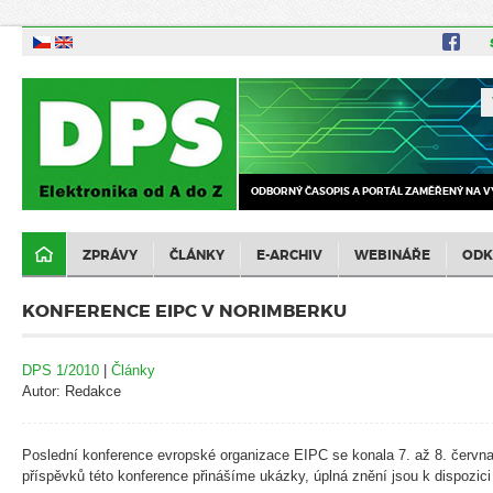
ODBORNÝ ČASOPIS A PORTÁL ZAMĚŘENÝ NA V
ZPRÁVY
ČLÁNKY
E-ARCHIV
WEBINÁŘE
ODK
KONFERENCE EIPC V NORIMBERKU
DPS 1/2010
|
Články
Autor: Redakce
Poslední konference evropské organizace EIPC se konala 7. až 8. června
příspěvků této konference přinášíme ukázky, úplná znění jsou k dispozici