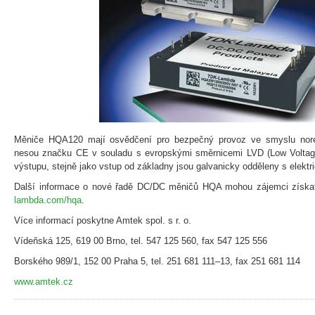
Měniče HQA120 mají osvědčení pro bezpečný provoz ve smyslu no
nesou značku CE v souladu s evropskými směrnicemi LVD (Low Voltag
výstupu, stejně jako vstup od základny jsou galvanicky odděleny s elektr
Další informace o nové řadě DC/DC měničů HQA mohou zájemci získa
lambda.com/hqa
.
Více informací poskytne Amtek spol. s r. o.
Vídeňská 125, 619 00 Brno, tel. 547 125 560, fax 547 125 556
Borského 989/1, 152 00 Praha 5, tel. 251 681 111–13, fax 251 681 114
www.amtek.cz