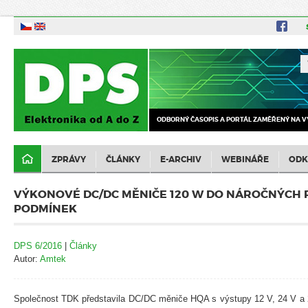
ODBORNÝ ČASOPIS A PORTÁL ZAMĚŘENÝ NA V
ZPRÁVY
ČLÁNKY
E-ARCHIV
WEBINÁŘE
ODK
VÝKONOVÉ DC/DC MĚNIČE 120 W DO NÁROČNÝCH
PODMÍNEK
DPS 6/2016
|
Články
Autor:
Amtek
Společnost TDK představila DC/DC měniče HQA s výstupy 12 V, 24 V a 2