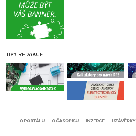
TIPY REDAKCE
O PORTÁLU
O ČASOPISU
INZERCE
UZÁVĚRKY