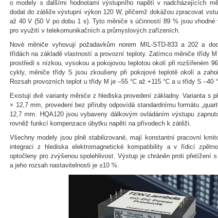
o modely s dalšími hodnotami výstupního napětí v nadcházejících m
dodat do zátěže výstupní výkon 120 W, přičemž dokážou zpracovat vstu
až 40 V (50 V po dobu 1 s). Tyto měniče s účinností 89 % jsou vhodné 
pro využití v telekomunikačních a průmyslových zařízeních.
Nové měniče vyhovují požadavkům norem MIL-STD-833 a 202 a dod
třídách na základě vlastností a provozní teploty. Zatímco měniče třídy 
prostředí s nízkou, vysokou a pokojovou teplotou okolí při rozšířeném 
cykly, měniče třídy S jsou zkoušeny při pokojové teplotě okolí a zah
Rozsah provozních teplot u třídy M je –55 °C až +115 °C a u třídy S –40 
Existují dvě varianty měniče z hlediska provedení základny. Varianta s 
× 12,7 mm, provedení bez příruby odpovídá standardnímu formátu „quarte
12,7 mm. HQA120 jsou vybaveny dálkovým ovládáním výstupu zapnuto/
rovněž funkcí kompenzace úbytku napětí na přívodech k zátěži.
Všechny modely jsou plně stabilizované, mají konstantní pracovní kmi
integraci z hlediska elektromagnetické kompatibility a v řídicí zpět
optočleny pro zvýšenou spolehlivost. Výstup je chráněn proti přetížení
a jeho rozsah nastavitelnosti je ±10 %.