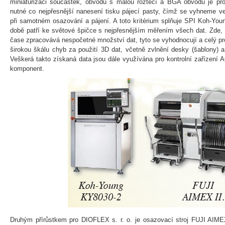
miniaturizaci součástek, obvodů s malou roztečí a BGA obvodů je p
nutné co nejpřesnější nanesení tisku pájecí pasty, čímž se vyhneme
při samotném osazování a pájení. A toto kritérium splňuje SPI Koh-Yo
době patří ke světové špičce s nejpřesnějším měřením všech dat. Zde, 
čase zpracovává nespočetné množství dat, tyto se vyhodnocují a celý pr
širokou škálu chyb za použití 3D dat, včetně zvlnění desky (šablony) 
Veškerá takto získaná data jsou dále využívána pro kontrolní zařízen
komponent.
Druhým přírůstkem pro DIOFLEX s. r. o. je osazovací stroj FUJI AIMEX