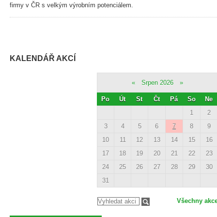
firmy v ČR s velkým výrobním potenciálem.
KALENDÁŘ AKCÍ
«
Srpen 2026
»
Po
Út
St
Čt
Pá
So
Ne
1
2
3
4
5
6
7
8
9
10
11
12
13
14
15
16
17
18
19
20
21
22
23
24
25
26
27
28
29
30
31
Všechny akc