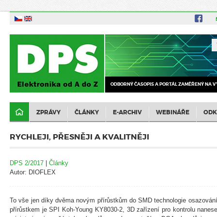
ODBORNÝ ČASOPIS A PORTÁL ZAMĚŘENÝ NA V
ZPRÁVY
ČLÁNKY
E-ARCHIV
WEBINÁŘE
ODK
RYCHLEJI, PŘESNĚJI A KVALITNĚJI
DPS 2/2017
|
Články
Autor: DIOFLEX
To vše jen díky dvěma novým přírůstkům do SMD technologie osazování 
přírůstkem je SPI Koh-Young KY8030-2, 3D zařízení pro kontrolu nanese