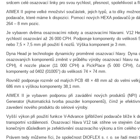
srdcem celé osazovací linky pro svou rychlost, přesnost, spolehlivost a f
AIMEX II pojme velké množství součástek, jejich typů, a to díky možno
podavače, které máme k dispozici. Pomocí nových HEXA podavačů je dál
264 – 8 mm pozic.
Je vybaven dvěma osazovacími roboty a osazovacími hlavami. V12 Hea
rychlostí osazování až 26 000 CPH. Podporuje komponenty do velikosti 
nebo 7,5 × 7,5 mm při použití 6 nozlů. Výška komponent je 3 mm.
Dyna Head je technologie dynamicky proměnné osazovací hlavy. Dyna do
osazovaných komponentů změnit v průběhu výroby osazovací hlavu na 1
CPH), 4 nozzle placer (11 000 CPH) a PickPlace (5 000 CPH), č
komponenty od 0402 (01005") do velikosti 74 × 74 mm.
Rovněž podporuje rozměr od malých PCB 48 × 48 mm až do velmi velk
686 mm s výškou komponenty 38,1 mm.
AIMEX II je vybaven podporou při zavádění nových produktů (NPI)
Generator (Automatická tvorba pouzder komponentů), čímž je efektiv
zavedení nového produktu do sériové výroby.
Vyšší výkon při použití funkce V-Advance (přiblížení podavače blíže k 
transportní vzdálenosti. Osazovací hlava V12 tak stihne ve stejném č
konečným důsledkem je zefektivnění osazovacího výkonu a tím celého v
Právem tedy můžeme říci, že společnost DIOFLEX s. r. o. se řadí mezi 