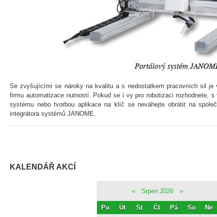
Se zvyšujícími se nároky na kvalitu a s nedostatkem pracovních sil je 
firmu automatizace nutností. Pokud se i vy pro robotizaci rozhodnete, 
systému nebo tvorbou aplikace na klíč se neváhejte obrátit na spole
integrátora systémů JANOME.
KALENDÁŘ AKCÍ
«
Srpen 2026
»
Po
Út
St
Čt
Pá
So
Ne