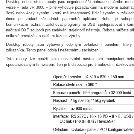
Desktop neboli stolní roboty jsou nejjednodušší náhradou ručního mont
verze – řada JR 3000 – plně vyhovuje požadavkům na moderní automati
3osý nebo 4osý systém, který má integrovaný řídicí systém v základně
ihned po zadání základních parametrů aplikace. Robot je schop
komunikační rozhraní, zálohovat programy na USB, spolupracovat s 
načítání DXF souborů pro zadávání trajektorií nástroje. Robota můžete připo
celkové provázání s dalšími fázemi výroby.
Desktop roboty jsou vybaveny odolným ovládacím panelem, který j
zákazníka. Tento panel odolá i nešetrnému zacházení.
Tyto roboty lze použít jako univerzální nástroj pro manipulaci ne
specializovaným firmwarem. Ten je k dispozici pro šroubování, dávkování