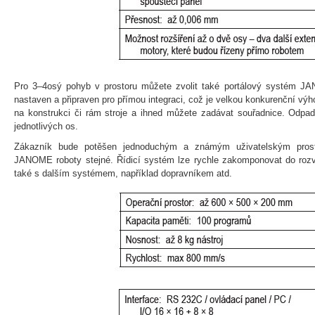
Pro 3–4osý pohyb v prostoru můžete zvolit také portálový systém J
nastaven a připraven pro přímou integraci, což je velkou konkurenční výh
na konstrukci či rám stroje a ihned můžete zadávat souřadnice. Odpa
jednotlivých os.
Zákazník bude potěšen jednoduchým a známým uživatelským prost
JANOME roboty stejné. Řídicí systém lze rychle zakomponovat do ro
také s dalším systémem, například dopravníkem atd.