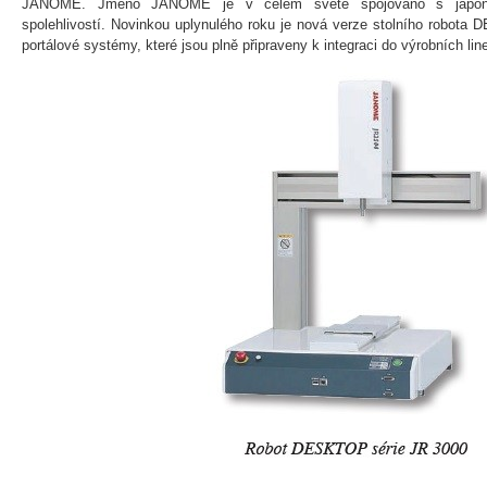
JANOME. Jméno JANOME je v celém světě spojováno s japonsko
spolehlivostí. Novinkou uplynulého roku je nová verze stolního robot
portálové systémy, které jsou plně připraveny k integraci do výrobních lin