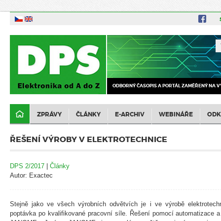
ODBORNÝ ČASOPIS A PORTÁL ZAMĚŘENÝ NA V
ZPRÁVY
ČLÁNKY
E-ARCHIV
WEBINÁŘE
ODK
ŘEŠENÍ VÝROBY V ELEKTROTECHNICE
DPS 2/2017
|
Články
Autor: Exactec
Stejně jako ve všech výrobních odvětvích je i ve výrobě elektrote
poptávka po kvalifikované pracovní síle. Řešení pomocí automatizace a 