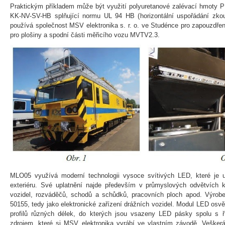
Praktickým příkladem může být využití polyuretanové zalévací hm
KK-NV-SV-HB splňující normu UL 94 HB (horizontální uspořádání zko
používá společnost MSV elektronika s. r. o. ve Studénce pro zapouzdř
pro plošiny a spodní části měřicího vozu MVTV2.3.
MLO05 využívá moderní technologii vysoce svítivých LED, které je urč
exteriéru. Své uplatnění najde především v průmyslových odvětvích k 
vozidel, rozváděčů, schodů a schůdků, pracovních ploch apod. Výro
50155, tedy jako elektronické zařízení drážních vozidel. Modul LED osvě
profilů různých délek, do kterých jsou vsazeny LED pásky spolu s ří
zdrojem, které si MSV elektronika vyrábí ve vlastním závodě. Veškerá 