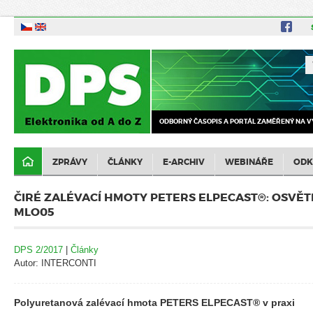
ODBORNÝ ČASOPIS A PORTÁL ZAMĚŘENÝ NA V
ZPRÁVY
ČLÁNKY
E-ARCHIV
WEBINÁŘE
ODK
ČIRÉ ZALÉVACÍ HMOTY PETERS ELPECAST®: OSVĚT
MLO05
DPS 2/2017
|
Články
Autor: INTERCONTI
Polyuretanová zalévací hmota PETERS ELPECAST® v praxi