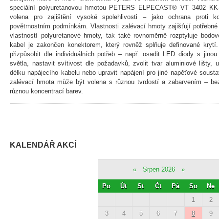
speciální polyuretanovou hmotou PETERS ELPECAST® VT 3402 KK-N
volena pro zajištění vysoké spolehlivosti – jako ochrana proti ko
povětrnostním podmínkám. Vlastnosti zalévací hmoty zajišťují potřebné 
vlastností polyuretanové hmoty, tak také rovnoměrně rozptyluje bodov
kabel je zakončen konektorem, který rovněž splňuje definované kryt
přizpůsobit dle individuálních potřeb – např. osadit LED diody s jinou
světla, nastavit svítivost dle požadavků, zvolit tvar aluminiové lišty, 
délku napájecího kabelu nebo upravit napájení pro jiné napěťové sous
zalévací hmota může být volena s různou tvrdostí a zabarvením – bez
různou koncentrací barev.
KALENDÁŘ AKCÍ
«
Srpen 2026
»
Po
Út
St
Čt
Pá
So
Ne
1
2
3
4
5
6
7
8
9