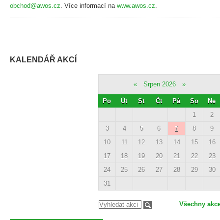
obchod@awos.cz
. Více informací na
www.awos.cz
.
KALENDÁŘ AKCÍ
«
Srpen 2026
»
Po
Út
St
Čt
Pá
So
Ne
1
2
3
4
5
6
7
8
9
10
11
12
13
14
15
16
17
18
19
20
21
22
23
24
25
26
27
28
29
30
31
Všechny akc