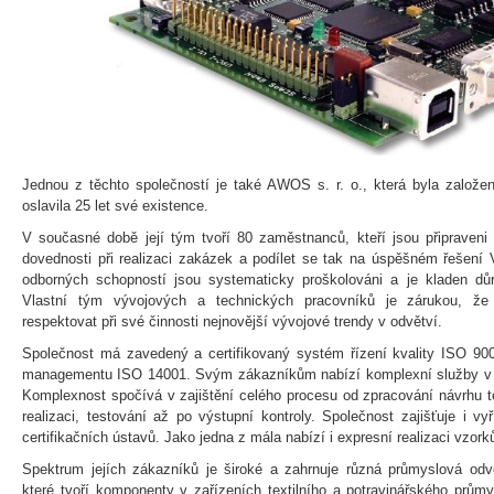
Jednou z těchto společností je také AWOS s. r. o., která byla založe
oslavila 25 let své existence.
V současné době její tým tvoří 80 zaměstnanců, kteří jsou připraveni
dovednosti při realizaci zakázek a podílet se tak na úspěšném řešení 
odborných schopností jsou systematicky proškolováni a je kladen důra
Vlastní tým vývojových a technických pracovníků je zárukou, že
respektovat při své činnosti nejnovější vývojové trendy v odvětví.
Společnost má zavedený a certifikovaný systém řízení kvality ISO 90
managementu ISO 14001. Svým zákazníkům nabízí komplexní služby v ob
Komplexnost spočívá v zajištění celého procesu od zpracování návrhu t
realizaci, testování až po výstupní kontroly. Společnost zajišťuje i vyř
certifikačních ústavů. Jako jedna z mála nabízí i expresní realizaci vzork
Spektrum jejích zákazníků je široké a zahrnuje různá průmyslová odvě
které tvoří komponenty v zařízeních textilního a potravinářského průmy