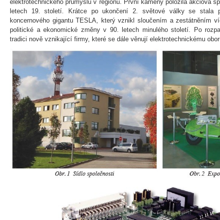
elektrotechnického průmyslu v regionu. První kameny položila akciová spo
letech 19. století. Krátce po ukončení 2. světové války se stala p
koncernového gigantu TESLA, který vznikl sloučením a zestátněním víc
politické a ekonomické změny v 90. letech minulého století. Po rozp
tradici nově vznikající firmy, které se dále věnují elektrotechnickému obo