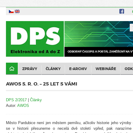
ODBORNÝ ČASOPIS A PORTÁL ZAMĚŘENÝ NA V
ZPRÁVY
ČLÁNKY
E-ARCHIV
WEBINÁŘE
ODK
AWOS S. R. O. – 25 LET S VÁMI
DPS 2/2017
|
Články
Autor:
AWOS
Město Pardubice není jen městem perníku, ačkoliv historie jeho výroby 
se v historii přesuneme o necelá dvě století vpřed, pak narazíme