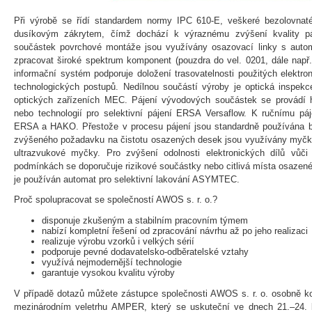
Při výrobě se řídí standardem normy IPC 610-E, veškeré bezolovnaté
dusíkovým zákrytem, čímž dochází k výraznému zvýšení kvality pá
součástek povrchové montáže jsou využívány osazovací linky s automa
zpracovat široké spektrum komponent (pouzdra do vel. 0201, dále na
informační systém podporuje doložení trasovatelnosti použitých elektr
technologických postupů. Nedílnou součástí výroby je optická inspek
optických zařízeních MEC. Pájení vývodových součástek se provád
nebo technologií pro selektivní pájení ERSA Versaflow. K ručnímu páje
ERSA a HAKO. Přestože v procesu pájení jsou standardně používána be
zvýšeného požadavku na čistotu osazených desek jsou využívány myč
ultrazvukové myčky. Pro zvýšení odolnosti elektronických dílů vůč
podmínkách se doporučuje rizikové součástky nebo citlivá místa osazené
je používán automat pro selektivní lakování ASYMTEC.
Proč spolupracovat se společností AWOS s. r. o.?
disponuje zkušeným a stabilním pracovním týmem
nabízí kompletní řešení od zpracování návrhu až po jeho realizaci
realizuje výrobu vzorků i velkých sérií
podporuje pevné dodavatelsko-odběratelské vztahy
využívá nejmodernější technologie
garantuje vysokou kvalitu výroby
V případě dotazů můžete zástupce společnosti AWOS s. r. o. osobně ko
mezinárodním veletrhu AMPER, který se uskuteční ve dnech 21.–24. 