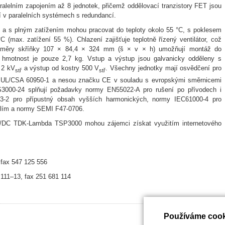
ralelním zapojením až 8 jednotek, přičemž oddělovací tranzistory FET jsou
tí v paralelních systémech s redundancí.
 % a s plným zatížením mohou pracovat do teploty okolo 55 °C, s poklesem
 (max. zatížení 55 %). Chlazení zajišťuje teplotně řízený ventilátor, což
 Rozměry skříňky 107 × 84,4 × 324 mm (š × v × h) umožňují montáž do
hmotnost je pouze 2,7 kg. Vstup a výstup jsou galvanicky odděleny s
 2 kV
a výstup od kostry 500 V
. Všechny jednotky mají osvědčení pro
stř
stř
 UL/CSA 60950-1 a nesou značku CE v souladu s evropskými směrnicemi
3000-24 splňují požadavky normy EN55022-A pro rušení po přívodech i
-3-2 pro přípustný obsah vyšších harmonických, normy IEC61000-4 pro
olím a normy SEMI F47-0706.
AC/DC TDK-Lambda TSP3000 mohou zájemci získat využitím internetového
 fax 547 125 556
 111–13, fax 251 681 114
Používáme cook