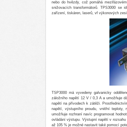
nebo do hvězdy, což pomáhá mezifázovému
snižovacích transformátorů. TPS3000 se id
zařízení, tiskáren, laserů, vf výkonových zesi
TSP3000 má vyvedeny galvanicky oddělené 
záložního napětí 12 V / 0,3 A a umožňuje d
napětí na přívodech k zátěži. Prostřednict
napětí, výstupního proudu, vnitřní teploty, 
umožňuje rozhraní navíc programovat hodnot
ovládání výstupu. Výstupní napětí v rozsah
až 105 % je možné nastavit také pomocí po