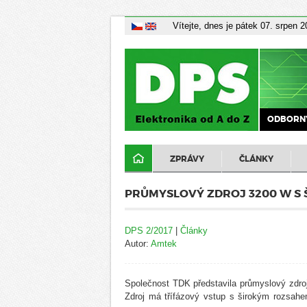
Vítejte, dnes je pátek 07. srpen 
ODBORNÝ
ZPRÁVY
ČLÁNKY
PRŮMYSLOVÝ ZDROJ 3200 W S
DPS 2/2017
|
Články
Autor:
Amtek
Společnost TDK představila průmyslový zdro
Zdroj má třífázový vstup s širokým rozsah