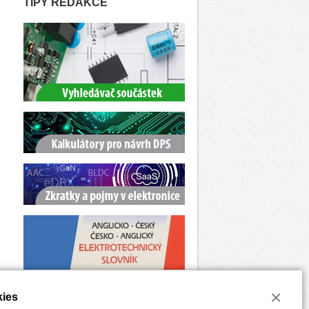
TIPY REDAKCE
×
ies