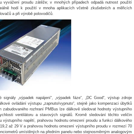
 vyvážení proudu zátěže; v mnohých případech odpadá nutnost použití
eálně hodí k použití v mnoha aplikacích včetně zkušebních a měřicích
lovačů a při výrobě polovodičů.
signály „výpadek napájení“, „výpadek fáze“, „DC Good“, výstup zdroje
álkové ovládání výstupu „zapnuto/vypnuto“, stejně jako kompenzaci úbytků
vím zabudovaného rozhraní PMBus lze dálkově sledovat hodnoty výstupního
rychlosti ventilátoru a stavových signálů. Kromě sledování těchto veličin
u výstupního napětí, prahovou hodnotu omezení proudu a funkci dálkového
u 19,2 až 29 V a prahovou hodnotu omezení výstupního proudu v rozmezí 70
tenciometrů umístěných na předním panelu nebo stejnosměrným analogovým