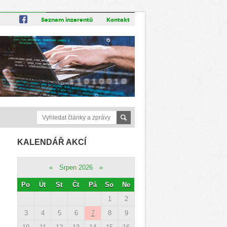
Seznam inzerentů
Kontakt
KALENDÁŘ AKCÍ
«
Srpen 2026
»
Po
Út
St
Čt
Pá
So
Ne
1
2
3
4
5
6
7
8
9