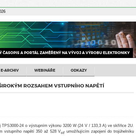
2026
 ČASOPIS A PORTÁL ZAMĚŘENÝ NA VÝVOJ A VÝROBU ELEKTRONIKY
E-ARCHIV
WEBINÁŘE
ODKAZY
 ŠIROKÝM ROZSAHEM VSTUPNÍHO NAPĚTÍ
j TPS3000-24 o výstupním výkonu 3200 W (24 V / 133,3 A) ve skříňce 2U.
em vstupního napětí 350 až 528 V
umožňujícím zapojení do trojúhelníku
stř