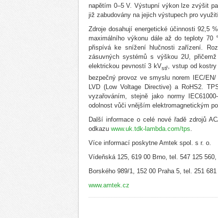
napětím 0–5 V. Výstupní výkon lze zvýšit pa
již zabudovány na jejich výstupech pro využi
Zdroje dosahují energetické účinnosti 92,5
maximálního výkonu dále až do teploty 70 °C
přispívá ke snížení hlučnosti zařízení.
zásuvných systémů s výškou 2U, přičemž 
elektrickou pevností 3 kV
, vstup od kostry
stř
bezpečný provoz ve smyslu norem IEC/EN/
LVD (Low Voltage Directive) a RoHS2. TPS
vyzařováním, stejně jako normy IEC61000
odolnost vůči vnějším elektromagnetickým p
Další informace o celé nové řadě zdrojů 
odkazu
www.uk.tdk-lambda.com/tps
.
Více informací poskytne Amtek spol. s r. o.
Vídeňská 125, 619 00 Brno, tel. 547 125 560,
Borského 989/1, 152 00 Praha 5, tel. 251 681
www.amtek.cz