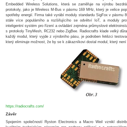
Embedded Wireless Solutions, která se zaměřuje na výrobu bezdr
protokoly, jako je Wireless M-Bus v pásmu 169 MHz, který je velice pop
spotřeby energií. Firma také vyrábí moduly standardu SigFox v pásmu 
stále více populárního a rozšiřujícího se odvětví IoT, a moduly p
inteligentní systém pro řízení a ovládání zejména průmyslové elektroinst
s protokoly TinyMesh, RC232 nebo ZigBee. Radiocrafts klade velký důraz
každý modul, který vyjde z výrobního pásu, je podroben řetězci testovac
který eliminuje možnost, že by se k zákazníkovi dostal modul, který nen
https://radiocrafts.com/
Závěr
Spojením společností Ryston Electronics a Macro Weil vznikl distribu