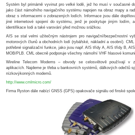
Systém byl primárně vyvinut pro velké lodě, jež ho musí v současné do
jako část námořního navigačního systému napojen na obraz mapy a rada
obraz s informacemi o zobrazených lodích. Informace jsou dále doplňová
jiné internetové spojení do systému, jenž je poskytuje jiným lodím, a
identifikace lodi a také varování před možnou srážkou.
AIS se stal velmi užitečným nástrojem pro navigační/bezpečnostní vyb
motorových člunů a obchodních lodí (rybářské, nákladní a osobní). CML
potřebné signalizační funkce, jako jsou např. AIS třídy A, AIS třídy B, 
MOB/PLB. CML obecně podporuje všechny námořní VHF hlasové komuni
Wireline Telecom Modems – obvody se celosvětově používají v z
aplikacích. Najdeme je třeba u bankovních systémů, dálkových odečtů sp
nízkovýkonných modemů.
http://www.cmlmicro.com/
Firma Ryston dále nabízí GNSS (GPS) opakovače signálu od finské spol