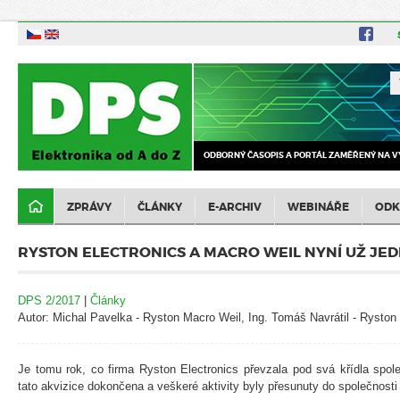
ODBORNÝ ČASOPIS A PORTÁL ZAMĚŘENÝ NA V
ZPRÁVY
ČLÁNKY
E-ARCHIV
WEBINÁŘE
ODK
RYSTON ELECTRONICS A MACRO WEIL NYNÍ UŽ JEDN
DPS 2/2017
|
Články
Autor: Michal Pavelka - Ryston Macro Weil, Ing. Tomáš Navrátil - Ryston 
Je tomu rok, co firma Ryston Electronics převzala pod svá křídla spol
tato akvizice dokončena a veškeré aktivity byly přesunuty do společnosti