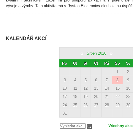
kvalitním technickým zázemím pro podporu aplikací a s potenciálem
vývoje a výroby. Tato aktivita má v Ryston Electronics dlouholetou úspěšn
KALENDÁŘ AKCÍ
«
Srpen 2026
»
Po
Út
St
Čt
Pá
So
Ne
1
2
3
4
5
6
7
8
9
10
11
12
13
14
15
16
17
18
19
20
21
22
23
24
25
26
27
28
29
30
31
Všechny akc