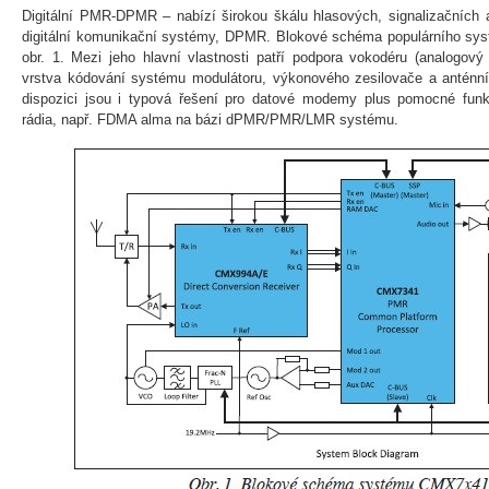
Digitální PMR-DPMR – nabízí širokou škálu hlasových, signalizačních 
digitální komunikační systémy, DPMR. Blokové schéma populárního s
obr. 1. Mezi jeho hlavní vlastnosti patří podpora vokodéru (analogový h
vrstva kódování systému modulátoru, výkonového zesilovače a anténního 
dispozici jsou i typová řešení pro datové modemy plus pomocné funk
rádia, např. FDMA alma na bázi dPMR/PMR/LMR systému.