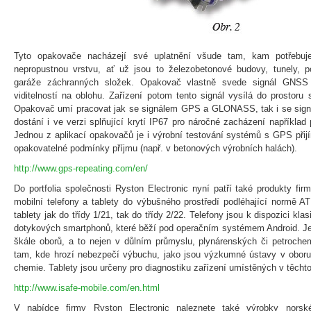
Tyto opakovače nacházejí své uplatnění všude tam, kam potřebuj
nepropustnou vrstvu, ať už jsou to železobetonové budovy, tunely, 
garáže záchranných složek. Opakovač vlastně svede signál GNSS
viditelností na oblohu. Zařízení potom tento signál vysílá do prostor
Opakovač umí pracovat jak se signálem GPS a GLONASS, tak i se sig
dostání i ve verzi splňující krytí IP67 pro náročné zacházení například 
Jednou z aplikací opakovačů je i výrobní testování systémů s GPS při
opakovatelné podmínky příjmu (např. v betonových výrobních halách).
http://www.gps-repeating.com/en/
Do portfolia společnosti Ryston Electronic nyní patří také produkty fi
mobilní telefony a tablety do výbušného prostředí podléhající normě A
tablety jak do třídy 1/21, tak do třídy 2/22. Telefony jsou k dispozici kla
dotykových smartphonů, které běží pod operačním systémem Android. Jej
škále oborů, a to nejen v důlním průmyslu, plynárenských či petroche
tam, kde hrozí nebezpečí výbuchu, jako jsou výzkumné ústavy v oboru
chemie. Tablety jsou určeny pro diagnostiku zařízení umístěných v těchto
http://www.isafe-mobile.com/en.html
V nabídce firmy Ryston Electronic naleznete také výrobky nors