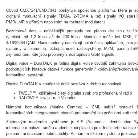
Obvod CMX7241/CMX7341 poskytuje společnou platformu, která je s
digitální modulační signály FDMA, 2-TDMA a též signály I/Q star
PMR/LMR s přímým napojením na rozhraní modulátoru.
Bezdrátová data – nejběžnější protokoly pro přenos dat jsou zajiš
rychlostí od 1,2 kbps až do 200 kbps. Modulace může být MSK, 
4/16/32/64 QAM. Radiomodemy nacházejí uplatnění v aplikacích, jako jso
systémy a telemetrie, úzkopásmové radiosystémy, M2M, pásma ISM 
zejména tam, kde jsou problémy s dostupností GSM signálu.
Digital voice – DuraTALK je rodina digital voice obvodů zahrnující široko
podporujících hlasové datové funkce generování/ kódování/překódování/
komunikaci systémů.
Rodina DuraTALK v současné době sestává z těchto technologií:
TWELP™: křišťálově čistý digitální zvuk pro profesionální rádio
RALCWI™: low bit-rate Vocoder
Námořní komunikace (Marine Comms) – CML nabízí rostoucí š
komunikačních integrovaných obvodů pro námořní bezpečnostní zařízení
Zajímavým moderním systémem je AIS (Automatic Identification Sy
informace o poloze, směru a identifikaci plavidla prostřednictvím rádiové
pozemními stanicemi nebo satelity. Primárním úkolem systému je zabránit