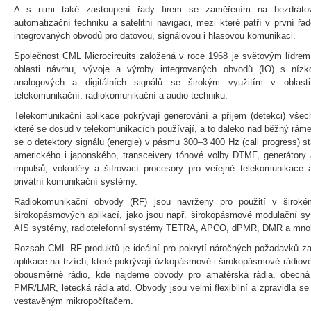
A s nimi také zastoupení řady firem se zaměřením na bezdrátov
automatizační techniku a satelitní navigaci, mezi které patří v první ř
integrovaných obvodů pro datovou, signálovou i hlasovou komunikaci.
Společnost CML Microcircuits založená v roce 1968 je světovým lídrem 
oblasti návrhu, vývoje a výroby integrovaných obvodů (IO) s nízk
analogových a digitálních signálů se širokým využitím v oblasti
telekomunikační, radiokomunikační a audio techniku.
Telekomunikační aplikace pokrývají generování a příjem (detekci) vše
které se dosud v telekomunikacích používají, a to daleko nad běžný ráme
se o detektory signálu (energie) v pásmu 300–3 400 Hz (call progress) s
amerického i japonského, transceivery tónové volby DTMF, generátory 
impulsů, vokodéry a šifrovací procesory pro veřejné telekomunikace
privátní komunikační systémy.
Radiokomunikační obvody (RF) jsou navrženy pro použití v širo
širokopásmových aplikací, jako jsou např. širokopásmové modulační 
AIS systémy, radiotelefonní systémy TETRA, APCO, dPMR, DMR a mnoh
Rozsah CML RF produktů je ideální pro pokrytí náročných požadavků z
aplikace na trzích, které pokrývají úzkopásmové i širokopásmové rádiov
obousměrné rádio, kde najdeme obvody pro amatérská rádia, obecná
PMR/LMR, letecká rádia atd. Obvody jsou velmi flexibilní a zpravidla s
vestavěným mikropočítačem.