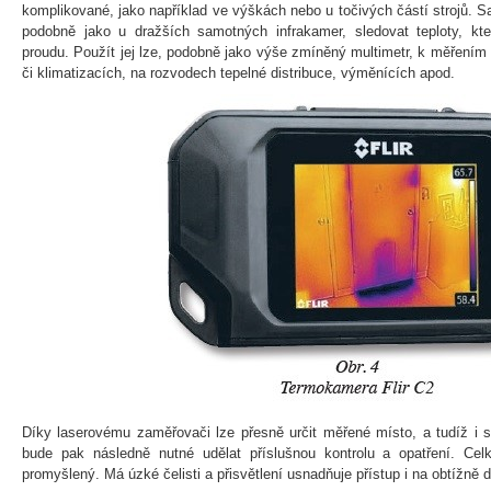
komplikované, jako například ve výškách nebo u točivých částí strojů. S
podobně jako u dražších samotných infrakamer, sledovat teploty, kter
proudu. Použít jej lze, podobně jako výše zmíněný multimetr, k měřením 
či klimatizacích, na rozvodech tepelné distribuce, výměnících apod.
Díky laserovému zaměřovači lze přesně určit měřené místo, a tudíž i sn
bude pak následně nutné udělat příslušnou kontrolu a opatření. Ce
promyšlený. Má úzké čelisti a přisvětlení usnadňuje přístup i na obtížně