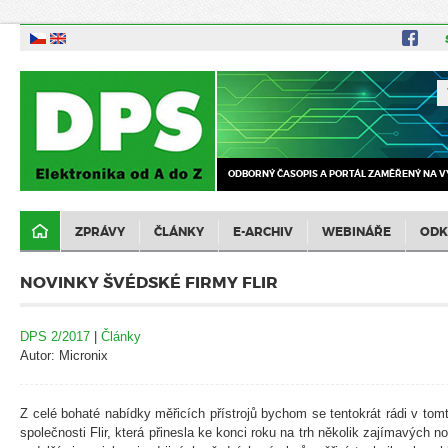
ODBORNÝ ČASOPIS A PORTÁL ZAMĚŘENÝ NA V
ZPRÁVY
ČLÁNKY
E-ARCHIV
WEBINÁŘE
ODK
NOVINKY ŠVÉDSKÉ FIRMY FLIR
DPS 2/2017
|
Články
Autor: Micronix
Z celé bohaté nabídky měřicích přístrojů bychom se tentokrát rádi v tom
společnosti Flir, která přinesla ke konci roku na trh několik zajímavých 