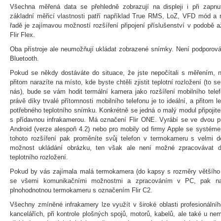
Všechna měřená data se přehledně zobrazují na displeji i při zapn
základní měřicí vlastnosti patří například True RMS, LoZ, VFD mód a 
řadě je zajímavou možností rozšíření připojení příslušenství v podobě
Flir Flex.
Oba přístroje ale neumožňují ukládat zobrazené snímky. Není podporová
Bluetooth.
Pokud se někdy dostáváte do situace, že jste nepočítali s měřením, 
přitom narazíte na místo, kde byste chtěli zjistit teplotní rozložení (to
nás), bude se vám hodit termální kamera jako rozšíření mobilního telef
právě díky trvalé přítomnosti mobilního telefonu je to ideální, a přitom l
potřebného teplotního snímku. Konkrétně se jedná o malý modul připojit
s přídavnou infrakamerou. Má označení Flir ONE. Vyrábí se ve dvou 
Android (verze alespoň 4.2) nebo pro mobily od firmy Apple se systém
tohoto rozšíření pak proměníte svůj telefon v termokameru s velmi d
možnost ukládání obrázku, ten však ale není možné zpracovávat
teplotního rozložení.
Pokud by vás zajímala malá termokamera (do kapsy s rozměry většího m
se všemi komunikačními možnostmi a zpracováním v PC, pak nale
plnohodnotnou termokameru s označením Flir C2.
Všechny zmíněné infrakamery lze využít v široké oblasti profesionálníh
kancelářích, při kontrole plošných spojů, motorů, kabelů, ale také u ne