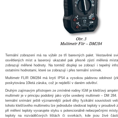
Termální zobrazení má na výběr ze tří barevných palet. Vestavěné sv
osvětlených míst a laserový ukazatel pak přesně zjistí měřená místa
zobrazují měřené hodnoty. Na tomtéž displeji se zobrazí i tepelný infr
ostatními hodnotami, které se zobrazují i přes termální snímek.
Multimetr FLIR DM284 má krytí IP54 a vysokou pádovou odolnost (zk
poskytována 10letá záruka, což je nejdelší v daném odvětví.
Druhým zajímavým přístrojem ze zmíněné rodiny IGM je klešťový ampérm
multimetr je v principu podobný jako výše uvedený multimetr – DM 284. 
termální snímání ještě významnější právě díky fyzikální souvislosti vel
tohoto klešťového multimetru lze jednoduše sledovat teploty v proudově 
při měření teploty vyvarujete styku s potencionálně nebezpečnými místy
teploty na rozváděčových lištách či svorkách, kde jsou živé čás