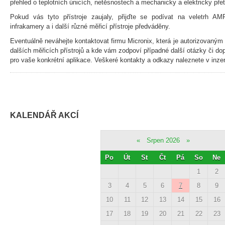
přehled o teplotních únicích, netěsnostech a mechanicky a elektricky pře
Pokud vás tyto přístroje zaujaly, přijďte se podívat na veletrh A
infrakamery a i další různé měřicí přístroje předváděny.
Eventuálně neváhejte kontaktovat firmu Micronix, která je autorizovaný
dalších měřicích přístrojů a kde vám zodpoví případné další otázky či do
pro vaše konkrétní aplikace. Veškeré kontakty a odkazy naleznete v inzer
KALENDÁŘ AKCÍ
«
Srpen 2026
»
Po
Út
St
Čt
Pá
So
Ne
1
2
3
4
5
6
7
8
9
10
11
12
13
14
15
16
17
18
19
20
21
22
23