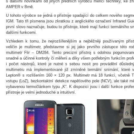
s dalšími novinkami od jiných předních výrobců měřicí techniky, ke zhl
AMPER v Brně.
U tohoto výrobce se jedná o přístroje spadající do celkem nového segme
IGM. Tato tři písmena jsou zkratkou z anglického označení Infrared Gu
první slovo naznačuje, budou to přístroje, které mají funkci termálního 
dalšími funkcemi.
Vzhledem k tomu, že nejrozšířenějším a nejběžněji používaným příst
veličin je multimetr, představme si jej jako prvního zástupce této r
multimetr Flir – DM284. Tento precizní přístroj s odolnou pogumovano
snadné a účinné kontroly či měření a díky všem potřebným funkcím prof
i počet nástrojů, které je nutné s sebou nosit pro provádění důsledn
multimetru má implementované již zmíněné termální snímání, které v
Lepton® s rozlišením 160 × 120 px. Multimetr má 18 funkcí, včetně
vstupu (LoZ), bezkontaktní detekce napěťového pole (NCV), ale také m
vybavenou termočlánkem typu „K“. K dispozici jsou i další funkce profe
přístroje je velmi jednoduché a intuitivní.