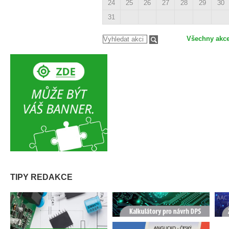
24
25
26
27
28
29
30
31
Všechny akc
TIPY REDAKCE