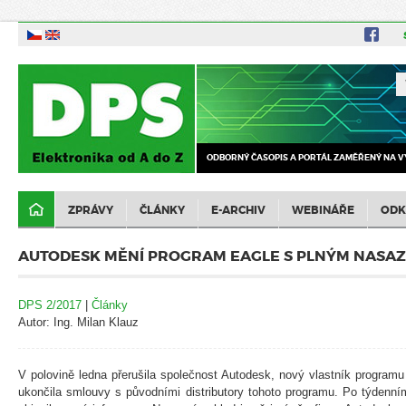
ODBORNÝ ČASOPIS A PORTÁL ZAMĚŘENÝ NA V
ZPRÁVY
ČLÁNKY
E-ARCHIV
WEBINÁŘE
ODK
AUTODESK MĚNÍ PROGRAM EAGLE S PLNÝM NASA
DPS 2/2017
|
Články
Autor: Ing. Milan Klauz
V polovině ledna přerušila společnost Autodesk, nový vlastník programu
ukončila smlouvy s původními distributory tohoto programu. Po týdenní