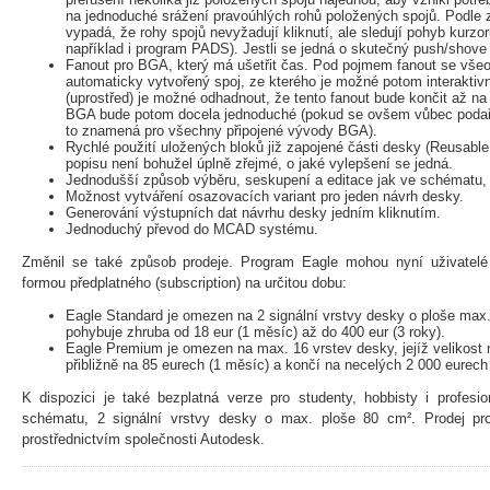
na jednoduché srážení pravoúhlých rohů položených spojů. Podle 
vypadá, že rohy spojů nevyžadují kliknutí, ale sledují pohyb kurz
například i program PADS). Jestli se jedná o skutečný push/shove 
Fanout pro BGA, který má ušetřit čas. Pod pojmem fanout se vše
automaticky vytvořený spoj, ze kterého je možné potom interaktivn
(uprostřed) je možné odhadnout, že tento fanout bude končit až n
BGA bude potom docela jednoduché (pokud se ovšem vůbec podaří 
to znamená pro všechny připojené vývody BGA).
Rychlé použití uložených bloků již zapojené části desky (Reusable
popisu není bohužel úplně zřejmé, o jaké vylepšení se jedná.
Jednodušší způsob výběru, seskupení a editace jak ve schématu, 
Možnost vytváření osazovacích variant pro jeden návrh desky.
Generování výstupních dat návrhu desky jedním kliknutím.
Jednoduchý převod do MCAD systému.
Změnil se také způsob prodeje. Program Eagle mohou nyní uživatelé
formou předplatného (subscription) na určitou dobu:
Eagle Standard je omezen na 2 signální vrstvy desky o ploše max
pohybuje zhruba od 18 eur (1 měsíc) až do 400 eur (3 roky).
Eagle Premium je omezen na max. 16 vrstev desky, jejíž velikost
přibližně na 85 eurech (1 měsíc) a končí na necelých 2 000 eurech 
K dispozici je také bezplatná verze pro studenty, hobbisty i profes
schématu, 2 signální vrstvy desky o max. ploše 80 cm². Prodej pro
prostřednictvím společnosti Autodesk.