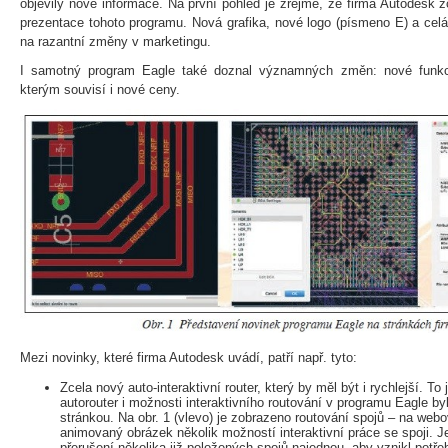
objevily nové informace. Na první pohled je zřejmé, že firma Autodesk zc
prezentace tohoto programu. Nová grafika, nové logo (písmeno E) a celá
na razantní změny v marketingu.
I samotný program Eagle také doznal významných změn: nové funkc
kterým souvisí i nové ceny.
Mezi novinky, které firma Autodesk uvádí, patří např. tyto:
Zcela nový auto-interaktivní router, který by měl být i rychlejší. To
autorouter i možnosti interaktivního routování v programu Eagle b
stránkou. Na obr. 1 (vlevo) je zobrazeno routování spojů – na web
animovaný obrázek několik možností interaktivní práce se spoji. 
přerušení několika již položených spojů najednou, aby vznikl potře