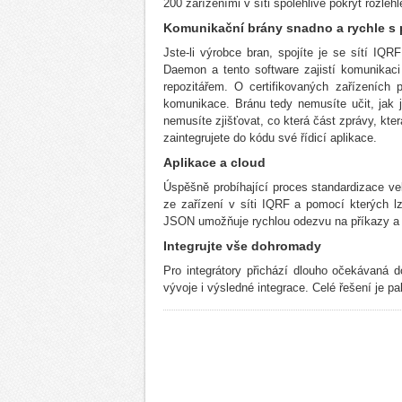
200 zařízeními v síti spolehlivě pokrýt rozle
Komunikační brány snadno a rychle s
Jste-li výrobce bran, spojíte je se sítí I
Daemon a tento software zajistí komunikaci 
repozitářem. O certifikovaných zařízeních
komunikace. Bránu tedy nemusíte učit, jak j
nemusíte zjišťovat, co která část zprávy, kter
zaintegrujete do kódu své řídicí aplikace.
Aplikace a cloud
Úspěšně probíhající proces standardizace velm
ze zařízení v síti IQRF a pomocí kterých 
JSON umožňuje rychlou odezvu na příkazy a 
Integrujte vše dohromady
Pro integrátory přichází dlouho očekávaná d
vývoje i výsledné integrace. Celé řešení je p