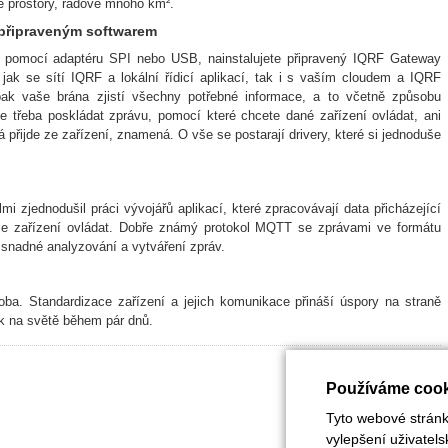
hlé prostory, řádově mnoho km².
 připraveným softwarem
QRF pomocí adaptéru SPI nebo USB, nainstalujete připravený IQRF Gateway
jak se sítí IQRF a lokální řídicí aplikací, tak i s vaším cloudem a IQRF
 pak vaše brána zjistí všechny potřebné informace, a to včetně způsobu
e třeba poskládat zprávu, pomocí které chcete dané zařízení ovládat, ani
á přijde ze zařízení, znamená. O vše se postarají drivery, které si jednoduše
i zjednodušil práci vývojářů aplikací, které zpracovávají data přicházející
lze zařízení ovládat. Dobře známý protokol MQTT se zprávami ve formátu
snadné analyzování a vytváření zpráv.
oba. Standardizace zařízení a jejich komunikace přináší úspory na straně
ak na světě během pár dnů.
Používáme cook
Tyto webové stránky
vylepšení uživatel