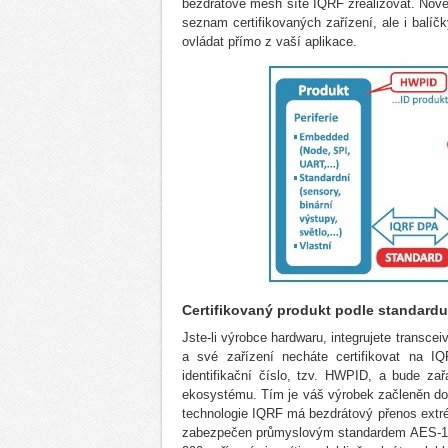
bezdrátové mesh sítě IQRF zrealizovat. Nově j
seznam certifikovaných zařízení, ale i balíč
ovládat přímo z vaší aplikace.
Certifikovaný produkt podle standardu
Jste-li výrobce hardwaru, integrujete transce
a své zařízení necháte certifikovat na IQR
identifikační číslo, tzv. HWPID, a bude za
ekosystému. Tím je váš výrobek začleněn do 
technologie IQRF má bezdrátový přenos extré
zabezpečen průmyslovým standardem AES-128