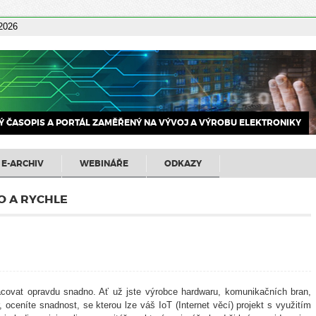
 2026
 ČASOPIS A PORTÁL ZAMĚŘENÝ NA VÝVOJ A VÝROBU ELEKTRONIKY
E-ARCHIV
WEBINÁŘE
ODKAZY
O A RYCHLE
covat opravdu snadno. Ať už jste výrobce hardwaru, komunikačních bran,
, oceníte snadnost, se kterou lze váš IoT (Internet věcí) projekt s využitím