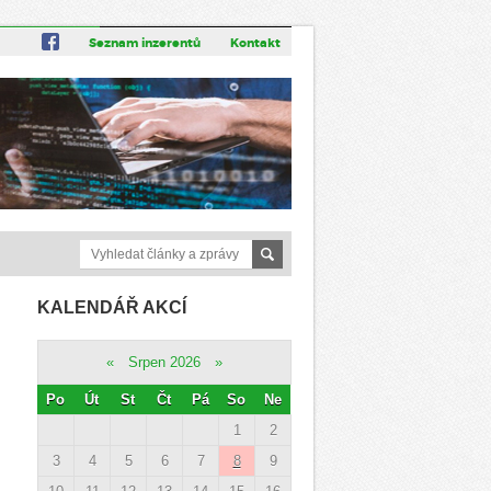
Seznam inzerentů
Kontakt
KALENDÁŘ AKCÍ
«
Srpen 2026
»
Po
Út
St
Čt
Pá
So
Ne
1
2
3
4
5
6
7
8
9