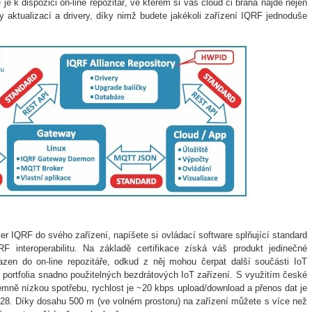
e k dispozici on-line repozitář, ve kterém si váš cloud či brána najde nejen
ky aktualizací a drivery, díky nimž budete jakékoli zařízení IQRF jednoduše
iver IQRF do svého zařízení, napíšete si ovládací software splňující standard
F interoperabilitu. Na základě certifikace získá váš produkt jedinečné
řazen do on-line repozitáře, odkud z něj mohou čerpat další součásti IoT
portfolia snadno použitelných bezdrátových IoT zařízení. S využitím české
mně nízkou spotřebu, rychlost je ~20 kbps upload/download a přenos dat je
. Díky dosahu 500 m (ve volném prostoru) na zařízení můžete s více než