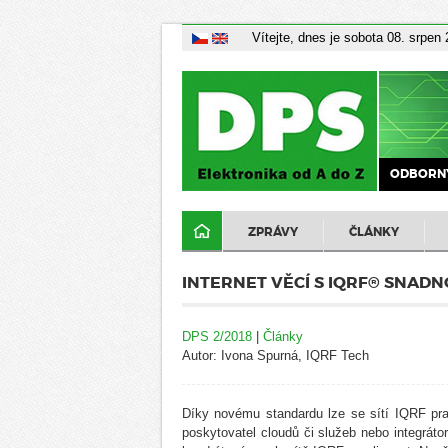
Vítejte, dnes je sobota 08. srpen
ODBORNÝ
ZPRÁVY
ČLÁNKY
INTERNET VĚCÍ S IQRF® SNADN
DPS 2/2018
|
Články
Autor: Ivona Spurná, IQRF Tech
Díky novému standardu lze se sítí IQRF pra
poskytovatel cloudů či služeb nebo integrátor